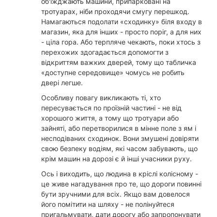
об'їжджають машини, припарковані на
тротуарах, ніби проходячи смугу перешкод.
Намагаються подолати «сходинку» біля входу в
магазин, яка для інших - просто поріг, а для них
- ціла гора. Або терпляче чекають, поки хтось з
перехожих здогадається допомогти з
відкриттям важких дверей, тому що табличка
«доступне середовище» чомусь не робить
двері легше.
Особливу повагу викликають ті, хто
пересувається по проїзній частині - не від
хорошого життя, а тому що тротуари або
зайняті, або перетворилися в мінне поле з ям і
несподіваних сходинок. Вони змушені довіряти
свою безпеку водіям, які часом забувають, що
крім машин на дорозі є й інші учасники руху.
Ось і виходить, що людина в кріслі колісному -
це живе нагадування про те, що дороги повинні
бути зручними для всіх. Якщо вам довелося
його помітити на шляху - не полінуйтеся
пригальмувати, дати дорогу або запропонувати