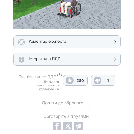
Коментар експерта
Історія змін ПДР
?
Оцініть пункт ПДР
250
1
Тільки для
зареєстрованих
користувачів
Додати до обраного
Обговоріть з друзями: