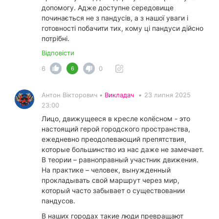
допомогу. Адже доступне середовище
починається не з пандусів, а з нашої уваги і
готовності побачити тих, кому ці пандуси дійсно
потрібні.
Відповісти
6
0
6
Антон Вікторович •
Викладач
•
23 липня 2025
23:00
Лицо, движущееся в кресле колёсном - это
настоящий герой городского пространства,
ежедневно преодолевающий препятствия,
которые большинство из нас даже не замечает.
В теории – равноправный участник движения.
На практике – человек, вынужденный
прокладывать свой маршрут через мир,
который часто забывает о существовании
пандусов.
В наших городах такие люди превращают