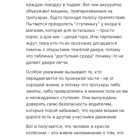
каждую поездку в подвиг. Вот они аккуратно
объезжают машины, припаркованные на
тротуарах, будто проходя полосу препятствий.
Пытаются преодолеть "ступеньку" у входа в
магазин, которая для остальных – просто
порог, а для них – целая гора. Или терпеливо
ждут, пока кто-то из прохожих догадается
помочь с открытием тяжёлой двери, потому
что табличка "доступная среда" почему-то не
делает двери легче.
Особое уважение вызывают те, кто
передвигается по проезжей части – не от
хорошей жизни, а потому что тротуары либо
заняты, либо превратились в минное поле из ям
и неожиданных ступенек. Они вынуждены
доверять свою безопасность водителям,
которые порой забывают, что кроме машин на
дороге есть и другие участники движения.
Вот и получается, что человек в кресле
колёсном – это живое напоминание о том, что