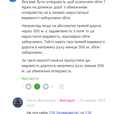
Яка має бути оглядовість щоб розпочати обгін ?
Адже на ділянках доріг з обмеженою
оглядовістю чи в умовах недостатньої
видимості заборонено обгін.
Наприклад якщо на абсолютно прямій дорозі
через 300 м. є задимленість з поля то це
недостатня видимість, відповідно обгін
заборонено. Тобто навіть при прямій видимості
дороги в напрямку руху менше 300 м. обгін
заборонено.
За такої аналогії можна припустити що
видимість дороги в напрямку руху менше 300
м. це обмежена оглядовість.
Відповісти
1
0
1
Антон Вікторович •
Викладач
•
12 червня 2023
13:01
Не плутайте
1.10 [оглядовість]
та
1.10