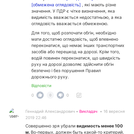
[обмежена оглядовість]
, які мають різне
значення. У ПДР є чітке визначення, яка
видимість вважається недостатньою, а яка
оглядовість вважається обмеженою.
Для того, щоб розпочати обгін, необхідно
мати достатню оглядовість, щоб впевнено
переконатися, що немає інших транспортних
засобів або перешкод на дорозі. Крім того,
водій повинен переконатися, що швидкість
руху на дорозі дозволяє здійснити обгін
безпечно і без порушення Правил
дорожнього руху.
Відповісти
0
0
0
Геннадий Александрович •
Викладач
•
16 вересня
2019 22:46
Совершенно зря убрали
видимость менее 100
м.
Во-первых, должен быть какой-то критерий,