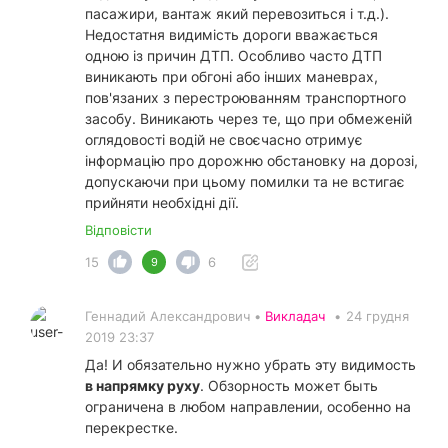
пасажири, вантаж який перевозиться і т.д.).
Недостатня видимість дороги вважається
одною із причин ДТП. Особливо часто ДТП
виникають при обгоні або інших маневрах,
пов'язаних з перестроюванням транспортного
засобу. Виникають через те, що при обмеженій
оглядовості водій не своєчасно отримує
інформацію про дорожню обстановку на дорозі,
допускаючи при цьому помилки та не встигає
прийняти необхідні дії.
Відповісти
15
6
9
Геннадий Александрович •
Викладач
•
24 грудня
2019 23:37
Да! И обязательно нужно убрать эту видимость
в напрямку руху
. Обзорность может быть
ограничена в любом направлении, особенно на
перекрестке.