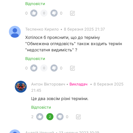
Відповісти
0
0
0
Тесленко Кирило
•
8 березня 2025 21:37
Хотілося б прояснити, що до терміну
"Обмежена оглядовість" також входить термін
"недостатня видимість" ?
Відповісти
0
0
0
Антон Вікторович •
Викладач
•
8 березня 2025
21:45
Це два зовсім різні терміни.
Відповісти
2
0
2
Андрій Чорний
•
13 червня 2023 10:19