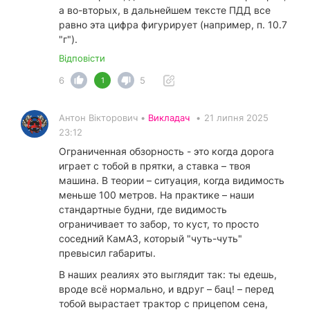
а во-вторых, в дальнейшем тексте ПДД все
равно эта цифра фигурирует (например, п. 10.7
"г").
Відповісти
6
5
1
Антон Вікторович •
Викладач
•
21 липня 2025
23:12
Ограниченная обзорность - это когда дорога
играет с тобой в прятки, а ставка – твоя
машина. В теории – ситуация, когда видимость
меньше 100 метров. На практике – наши
стандартные будни, где видимость
ограничивает то забор, то куст, то просто
соседний КамАЗ, который "чуть-чуть"
превысил габариты.
В наших реалиях это выглядит так: ты едешь,
вроде всё нормально, и вдруг – бац! – перед
тобой вырастает трактор с прицепом сена,