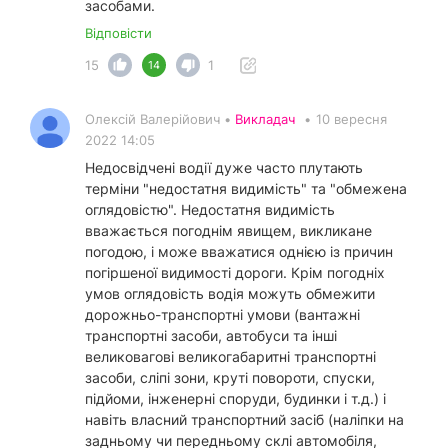
засобами.
Відповісти
15
1
14
Олексій Валерійович •
Викладач
•
10 вересня
2022 14:05
Недосвідчені водії дуже часто плутають
терміни "недостатня видимість" та "обмежена
оглядовістю". Недостатня видимість
вважається погоднім явищем, викликане
погодою, і може вважатися однією із причин
погіршеної видимості дороги. Крім погодніх
умов оглядовість водія можуть обмежити
дорожньо-транспортні умови (вантажні
транспортні засоби, автобуси та інші
великовагові великогабаритні транспортні
засоби, сліпі зони, круті повороти, спуски,
підйоми, інженерні споруди, будинки і т.д.) і
навіть власний транспортний засіб (наліпки на
задньому чи передньому склі автомобіля,