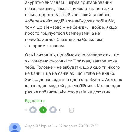
акуратно виглядаєш через припаркований
позашляховик, намагаючись розгледіти, чи
вільна дорога. А в цей час інший такий же
«обережний» водій вже виїжджає тобі в бік,
тому що він «зовсім не бачив». І добре, якщо
просто поцілуєтеся бамперами, а не
познайомитеся ближче з найближчим
ліхтарним стовпом.
Ось і виходить, що обмежена оглядовість - це
як лотерея: сьогодні ти її об'їхав, завтра вона
тебе. Головне - не забувати, що якщо ти нікого
не бачиш, це не означає, що і тебе не видно.
Хоча... деякі водії все одно спробують. Адже як
казав один мудрий далекобійник: «Краще один
раз не побачити, ніж сто разів не доїхати».
Відповісти
1
0
1
Андрій Чорний
•
12 червня 2023 12:51