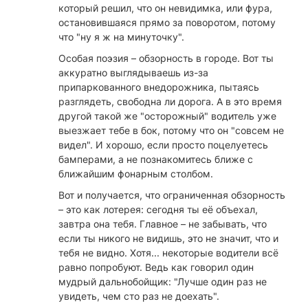
который решил, что он невидимка, или фура,
остановившаяся прямо за поворотом, потому
что "ну я ж на минуточку".
Особая поэзия – обзорность в городе. Вот ты
аккуратно выглядываешь из-за
припаркованного внедорожника, пытаясь
разглядеть, свободна ли дорога. А в это время
другой такой же "осторожный" водитель уже
выезжает тебе в бок, потому что он "совсем не
видел". И хорошо, если просто поцелуетесь
бамперами, а не познакомитесь ближе с
ближайшим фонарным столбом.
Вот и получается, что ограниченная обзорность
– это как лотерея: сегодня ты её объехал,
завтра она тебя. Главное – не забывать, что
если ты никого не видишь, это не значит, что и
тебя не видно. Хотя... некоторые водители всё
равно попробуют. Ведь как говорил один
мудрый дальнобойщик: "Лучше один раз не
увидеть, чем сто раз не доехать".