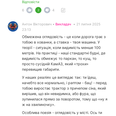
Відповісти
6
4
2
Антон Вікторович •
Викладач
•
21 липня 2025
23:13
Обмежена оглядовість - це коли дорога грає з
тобою в хованки, а ставка - твоя машина. У
теорії - ситуація, коли видимість менше 100
метрів. На практиці - наші стандартні будні, де
видимість обмежує то паркан, то кущ, то
просто сусідній КамАЗ, який «трохи»
перевищив габарити.
У наших реаліях це виглядає так: ти їдеш,
начебто все нормально, і раптом - бац! - перед
тобою виростає трактор з причепом сіна, який
вирішив, що він невидимка, або фура, що
зупинилася прямо за поворотом, тому що «ну я
ж на хвилиночку».
Особлива поезія - оглядовість у місті. Ось ти