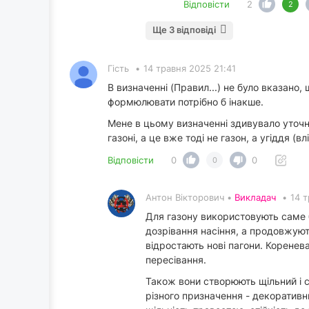
Відповісти
2
2
Ще 3 відповіді
Гість
•
14 травня 2025 21:41
В визначенні (Правил...) не було вказано,
формюлювати потрібно б інакше.
Мене в цьому визначенні здивувало уточнен
газоні, а це вже тоді не газон, а угіддя 
Відповісти
0
0
0
Антон Вікторович •
Викладач
•
14 
Для газону використовують саме ба
дозрівання насіння, а продовжують
відростають нові пагони. Коренев
пересівання.
Також вони створюють щільний і с
різного призначення - декоративн