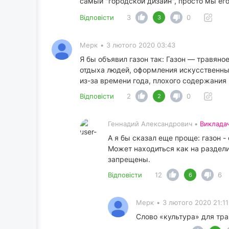
самый "городской дизайн", просто мы его
Відповісти
3
0
3
Мерк
•
3 лютого 2020 03:43
Я бы объявил газон так: Газон — травян
отдыха людей, оформления искусственны
из-за времени года, плохого содержания и
Відповісти
2
0
2
Геннадий Александрович •
Виклада
А я бы сказал еще проще: газон 
Может находиться как на раздели
запрещены.
Відповісти
12
6
6
Мерк
•
3 лютого 2020 21:11
Слово «культура» для тра