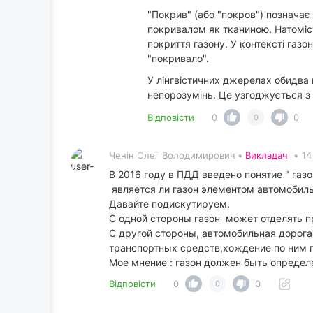
"Покрив" (або "покров") позначає
покривалом як тканиною. Натоміс
покриття газону. У контексті газ
"покривало".
У лінгвістичних джерелах обидва
непорозумінь. Це узгоджується з 
Відповісти
0
0
0
Ченін Олег Володимирович •
Викладач
•
14
В 2016 году в ПДД введено понятие " газо
является ли газон элементом автомобиль
Давайте подискутируем.
С одной стороны газон может отделять пр
С другой стороны, автомобильная дорога
транспортных средств,хождение по ним п
Мое мнение : газон должен быть определ
Відповісти
0
0
0