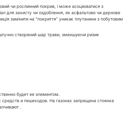
овий чи рослинний покрив, і може асоціюватися з
ал для захисту чи оздоблення, як асфальтове чи дернове
иція замінити на "покриття" уникає плутанини з побутовим
є штучно створений шар трави, зменшуючи ризик
ственно будет ее элементом.
 средств и пешеходов. На газонах запрещена стоянка
алчивают .