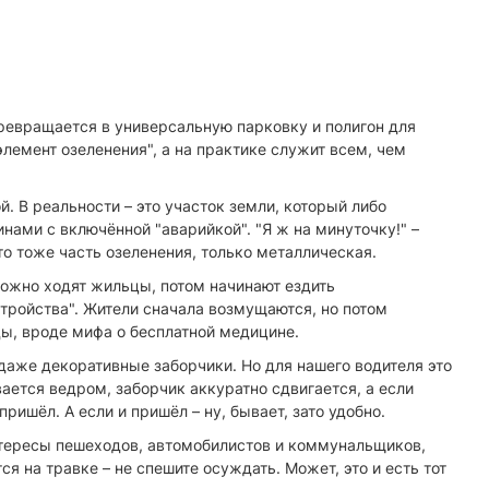
превращается в универсальную парковку и полигон для
элемент озеленения", а на практике служит всем, чем
. В реальности – это участок земли, который либо
нами с включённой "аварийкой". "Я ж на минуточку!" –
то тоже часть озеленения, только металлическая.
рожно ходят жильцы, потом начинают ездить
стройства". Жители сначала возмущаются, но потом
нды, вроде мифа о бесплатной медицине.
даже декоративные заборчики. Но для нашего водителя это
вается ведром, заборчик аккуратно сдвигается, а если
пришёл. А если и пришёл – ну, бывает, зато удобно.
 интересы пешеходов, автомобилистов и коммунальщиков,
ся на травке – не спешите осуждать. Может, это и есть тот