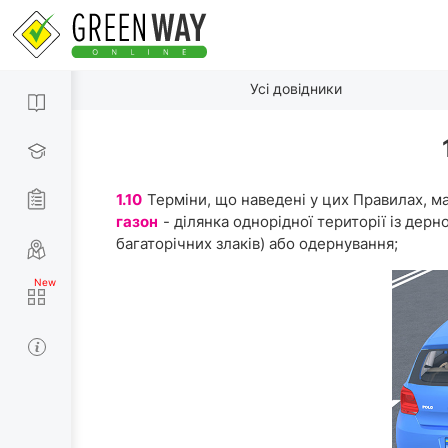
Усі довідники
1.10
Терміни, що наведені у цих Правилах, м
газон
- ділянка однорідної території із де
багаторічних злаків) або одернування;