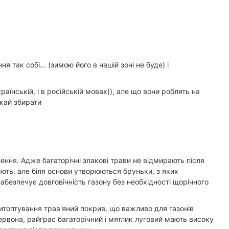
так собі... (зимою його в нашій зоні не буде) і
аїнській, і в російській мовах)), але що вони роблять на
ожай збирати
лення. Адже багаторічні злакові трави не відмирають після
ають, але біля основи утворюються бруньки, з яких
абезпечує довговічність газону без необхідності щорічного
витоптування трав'яний покрив, що важливо для газонів
ервона, райграс багаторічний і мятлик луговий мають високу