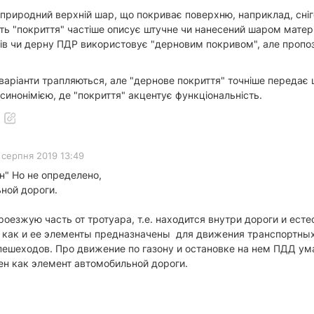
 природний верхній шар, що покриває поверхню, наприклад, сніг
ть "покриття" частіше описує штучне чи нанесений шаром матері
онів чи дерну ПДР використовує "дерновим покривом", але пропоз
 варіанти трапляються, але "дернове покриття" точніше переда
синонімією, де "покриття" акцентує функціональність.
 серпня 2019 13:49
н" Но не определено,
ной дороги.
оезжую часть от тротуара, т.е. находится внутри дороги и есте
 как и ее элементы предназначены для движения транспортных
ешеходов. Про движение по газону и остановке на нем ПДД ум
ен как элемент автомобильной дороги.