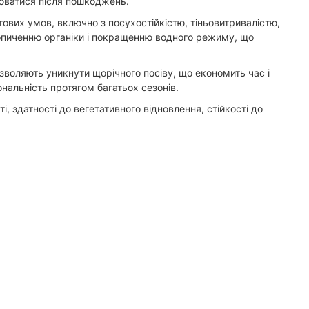
люватися після пошкоджень.
тових умов, включно з посухостійкістю, тіньовитривалістю,
копиченню органіки і покращенню водного режиму, що
дозволяють уникнути щорічного посіву, що економить час і
нальність протягом багатьох сезонів.
, здатності до вегетативного відновлення, стійкості до