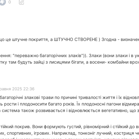
0
 що це штучне покриття, а ШТУЧНО СТВОРЕНЕ ) Згодна - визначення 
ня: "переважно багаторічних злаків")). Злаки (вони злаки і в укр
(влітку там будуть зайці з лисицями бігати, а восени- комбайни вр
травня 2025 22:36
гаторічні злакові трави по причині тривалості життя і їх віднов
 рости і плодоносити багато років. Їх плодоносні пагони відмир
а система також розвивається і відновлюється вегетативно, що з
тійкий покрив. Вони формують густий, рівномірний і стійкий до 
их, спортивних, ігрових. Наприклад, тонконіг лучний, костриця ч