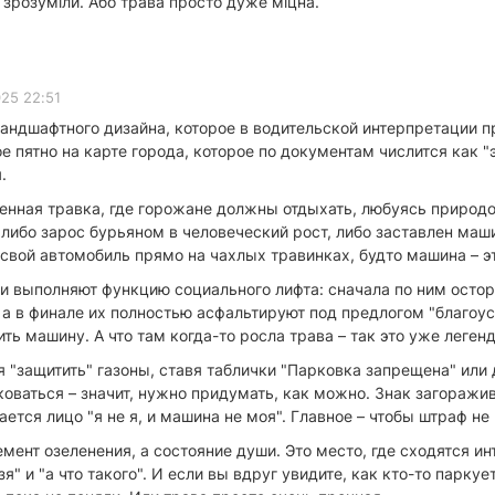
 зрозуміли. Або трава просто дуже міцна.
025 22:51
 ландшафтного дизайна, которое в водительской интерпретации 
е пятно на карте города, которое по документам числится как "
.
женная травка, где горожане должны отдыхать, любуясь природой
 либо зарос бурьяном в человеческий рост, либо заставлен маши
 свой автомобиль прямо на чахлых травинках, будто машина – э
ни выполняют функцию социального лифта: сначала по ним осто
 а в финале их полностью асфальтируют под предлогом "благоу
ить машину. А что там когда-то росла трава – так это уже леге
 "защитить" газоны, ставя таблички "Парковка запрещена" или 
рковаться – значит, нужно придумать, как можно. Знак загоражи
ется лицо "я не я, и машина не моя". Главное – чтобы штраф не 
элемент озеленения, а состояние души. Это место, где сходятся
" и "а что такого". И если вы вдруг увидите, как кто-то паркует