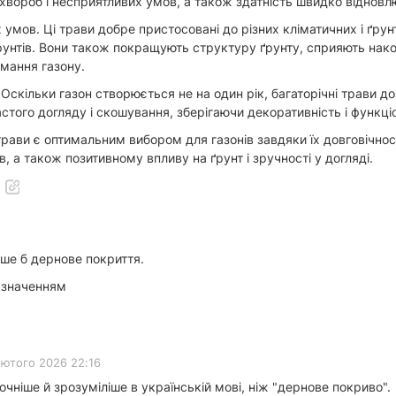
о хвороб і несприятливих умов, а також здатність швидко віднов
умов. Ці трави добре пристосовані до різних кліматичних і ґрун
 ґрунтів. Вони також покращують структуру ґрунту, сприяють на
мання газону.
і. Оскільки газон створюється не на один рік, багаторічні трави 
того догляду і скошування, зберігаючи декоративність і функціо
трави є оптимальним вибором для газонів завдяки їх довговічності
, а також позитивному впливу на ґрунт і зручності у догляді.
іше б дернове покриття.
 значенням
лютого 2026 22:16
очніше й зрозуміліше в українській мові, ніж "дернове покриво".