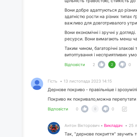
щільність травостою, стійкість д
Вони добре адаптуються до різних 
здатністю рости на різних типах
важливо для довготривалого утри
Вони економічні і зручні у догляд
ресурси. Вони вимагають менш час
Таким чином, багаторічні злакові 
витоптування і несприятливих умов
Відповісти
2
0
2
Гість
•
13 листопада 2023 14:15
Дернове покриво - правільніше і зрозуміл
Покриво як покривало,можна перепутати
Відповісти
0
0
0
Антон Вікторович •
Викладач
•
25 
Так, "дернове покриття" звучить т