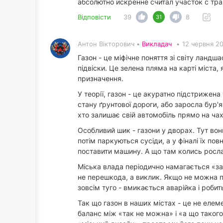
абсолютно искренне считал участок с тр
Відповісти
39
8
31
Антон Вікторович •
Викладач
•
12 червня 2
Газон - це міфічне поняття зі світу ландш
підвіски. Це зелена пляма на карті міста
призначення.
У теорії, газон - це акуратно підстрижен
стану ґрунтової дороги, або заросла бур'
хто залишає свій автомобіль прямо на чах
Особливий шик - газони у дворах. Тут вон
потім паркуються сусіди, а у фіналі їх п
поставити машину. А що там колись росла
Міська влада періодично намагається «за
не перешкода, а виклик. Якщо не можна п
зовсім туго - вмикається аварійка і робит
Так що газон в наших містах - це не елеме
баланс між «так не можна» і «а що такого