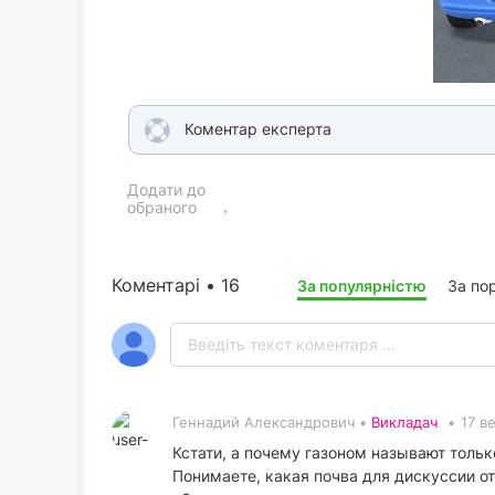
Коментар експерта
Додати до
обраного
Коментарі • 16
За популярністю
За по
Геннадий Александрович •
Викладач
•
17 в
Кстати, а почему газоном называют тольк
Понимаете, какая почва для дискуссии от