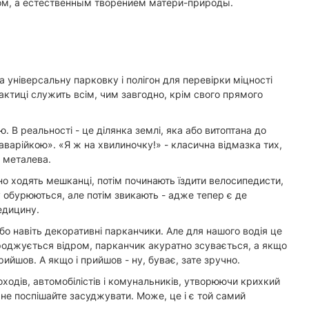
ном, а естественным творением матери-природы.
на універсальну парковку і полігон для перевірки міцності
рактиці служить всім, чим завгодно, крім свого прямого
. В реальності - це ділянка землі, яка або витоптана до
аварійкою». «Я ж на хвилиночку!» - класична відмазка тих,
и металева.
но ходять мешканці, потім починають їздити велосипедисти,
у обурюються, але потім звикають - адже тепер є де
едицину.
о навіть декоративні парканчики. Але для нашого водія це
ороджується відром, парканчик акуратно зсувається, а якщо
рийшов. А якщо і прийшов - ну, буває, зате зручно.
шоходів, автомобілістів і комунальників, утворюючи крихкий
 не поспішайте засуджувати. Може, це і є той самий