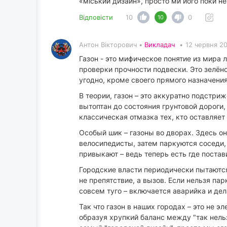
«міський дизайн», просто ми його поки не
Відповісти
10
0
10
Антон Вікторович •
Викладач
•
12 червня 2
Газон - это мифическое понятие из мира
проверки прочности подвески. Это зелёно
угодно, кроме своего прямого назначения
В теории, газон – это аккуратно подстри
вытоптан до состояния грунтовой дороги,
классическая отмазка тех, кто оставляет
Особый шик – газоны во дворах. Здесь о
велосипедисты, затем паркуются соседи,
привыкают – ведь теперь есть где постав
Городские власти периодически пытаются
не препятствие, а вызов. Если нельзя па
совсем туго – включается аварийка и дела
Так что газон в наших городах – это не 
образуя хрупкий баланс между "так нельзя