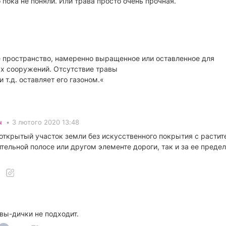
 пока не поняли. Или трава просто очень прочная.
ое пространство, намеренно выращенное или оставленное для
х сооружений. Отсутствие травы
 т.д. оставляет его газоном.«
ч
•
3 лютого 2020 13:48
- открытый участок земли без искусственного покрытия с растит
тельной полосе или другом элементе дороги, так и за ее преде
вы-дички не подходит.