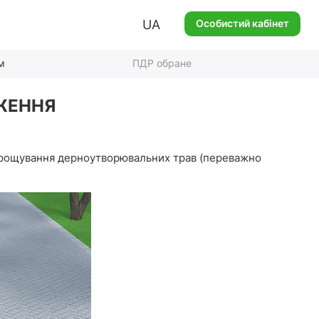
UA
Особистий кабінет
м
ПДР обране
ОЖЕННЯ
 вирощування дерноутворювальних трав (переважно