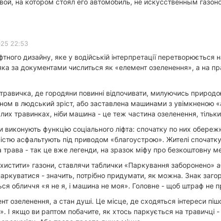
авой, на котором стоял его автомобиль, не искусственным газо
025 22:53
афтного дизайну, яке у водійській інтерпретації перетворюється 
, яка за документами числиться як «елемент озеленення», а на п
а травичка, де городяни повинні відпочивати, милуючись природою
яном в людський зріст, або заставлена машинами з увімкненою «
лих травинках, ніби машина - це теж частина озеленення, тільк
и виконують функцію соціального ліфта: спочатку по них обереж
овністю асфальтують під приводом «благоустрою». Жителі спочатк
 трава - так це вже легенди, на зразок міфу про безкоштовну м
хистити» газони, ставлячи таблички «Паркування заборонено» аб
аркуватися - значить, потрібно придумати, як можна. Знак заг
ься обличчя «я не я, і машина не моя». Головне - щоб штраф не п
нт озеленення, а стан душі. Це місце, де сходяться інтереси пі
». І якщо ви раптом побачите, як хтось паркується на травичці -