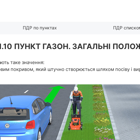
ПДР по пунктах
ПДР списко
1.10 ПУНКТ ГАЗОН. ЗАГАЛЬНІ ПОЛ
ають таке значення:
рновим покривом, який штучно створюється шляхом посіву і