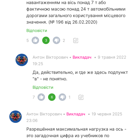
навантаженням на вісь понад 7 т або
фактичною масою понад 24 т автомобільними
дорогами загального користування місцевого
значення. (№ 196 від 26.02.2020)
Відповісти
5
2
3
Антон Вікторович •
Викладач
•
9 травня 2022
19:25
Да, действительно, и где же здесь подпункт
"в" - не понятно.
Відповісти
7
1
6
Антон Вікторович •
Викладач
•
19 червня 2025
23:06
Разрешённая максимальная нагрузка на ось -
это загадочная цифра из учебников по