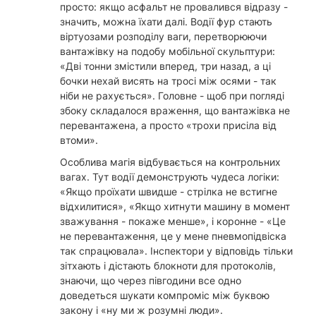
просто: якщо асфальт не провалився відразу -
значить, можна їхати далі. Водії фур стають
віртуозами розподілу ваги, перетворюючи
вантажівку на подобу мобільної скульптури:
«Дві тонни змістили вперед, три назад, а ці
бочки нехай висять на тросі між осями - так
ніби не рахується». Головне - щоб при погляді
збоку складалося враження, що вантажівка не
перевантажена, а просто «трохи присіла від
втоми».
Особлива магія відбувається на контрольних
вагах. Тут водії демонструють чудеса логіки:
«Якщо проїхати швидше - стрілка не встигне
відхилитися», «Якщо хитнути машину в момент
зважування - покаже менше», і коронне - «Це
не перевантаження, це у мене пневмопідвіска
так спрацювала». Інспектори у відповідь тільки
зітхають і дістають блокноти для протоколів,
знаючи, що через півгодини все одно
доведеться шукати компроміс між буквою
закону і «ну ми ж розумні люди».