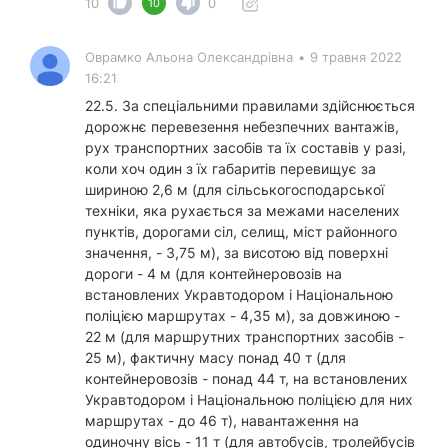
10
0
10
Оврамко Альона Олександрівна
•
9 травня 2022
16:21
22.5. За спеціальними правилами здійснюється
дорожнє перевезення небезпечних вантажів,
рух транспортних засобів та їх составів у разі,
коли хоч один з їх габаритів перевищує за
шириною 2,6 м (для сільськогосподарської
техніки, яка рухається за межами населених
пунктів, дорогами сіл, селищ, міст районного
значення, - 3,75 м), за висотою від поверхні
дороги - 4 м (для контейнеровозів на
встановлених Укравтодором і Національною
поліцією маршрутах - 4,35 м), за довжиною -
22 м (для маршрутних транспортних засобів -
25 м), фактичну масу понад 40 т (для
контейнеровозів - понад 44 т, на встановлених
Укравтодором і Національною поліцією для них
маршрутах - до 46 т), навантаження на
одиночну вісь - 11 т (для автобусів, тролейбусів