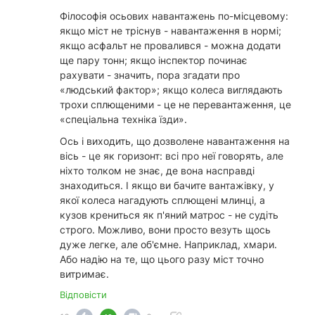
Філософія осьових навантажень по-місцевому:
якщо міст не тріснув - навантаження в нормі;
якщо асфальт не провалився - можна додати
ще пару тонн; якщо інспектор починає
рахувати - значить, пора згадати про
«людський фактор»; якщо колеса виглядають
трохи сплющеними - це не перевантаження, це
«спеціальна техніка їзди».
Ось і виходить, що дозволене навантаження на
вісь - це як горизонт: всі про неї говорять, але
ніхто толком не знає, де вона насправді
знаходиться. І якщо ви бачите вантажівку, у
якої колеса нагадують сплющені млинці, а
кузов крениться як п'яний матрос - не судіть
строго. Можливо, вони просто везуть щось
дуже легке, але об'ємне. Наприклад, хмари.
Або надію на те, що цього разу міст точно
витримає.
Відповісти