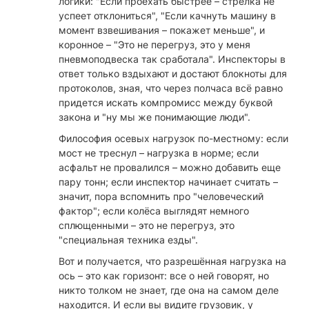
логики: "Если проехать быстрее – стрелка не
успеет отклониться", "Если качнуть машину в
момент взвешивания – покажет меньше", и
коронное – "Это не перегруз, это у меня
пневмоподвеска так сработала". Инспекторы в
ответ только вздыхают и достают блокноты для
протоколов, зная, что через полчаса всё равно
придется искать компромисс между буквой
закона и "ну мы же понимающие люди".
Философия осевых нагрузок по-местному: если
мост не треснул – нагрузка в норме; если
асфальт не провалился – можно добавить еще
пару тонн; если инспектор начинает считать –
значит, пора вспомнить про "человеческий
фактор"; если колёса выглядят немного
сплющенными – это не перегруз, это
"специальная техника езды".
Вот и получается, что разрешённая нагрузка на
ось – это как горизонт: все о ней говорят, но
никто толком не знает, где она на самом деле
находится. И если вы видите грузовик, у