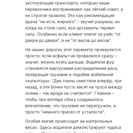
эксплуатации транспорта, которую наши
перевозчики воспринимают как лёгкий совет, а
не строгое правило. Это как рекомендация
врача "не есть жирного" – звучит разумно, но
когда на столе сало, все аргументы теряют
силу. Особенно если клиент платит за рейс "от
двери до двери", а не "от весов до весов".
На наших дорогах этот параметр проверяется
просто: если асфальт не провалился сразу –
значит, можно ехать дальше. Водители фур
становятся виртуозами распределения веса,
превращая грузовик в подобие мобильной
скульптуры: "Две тонны сместили вперёд, три
назад, а эти бочки пусть висят на тросе между
осями – так вроде не считается". Главное –
чтобы при взгляде сбоку создавалось
впечатление, что грузовик не перегружен, а
просто "немного присел от усталости".
Особая магия происходит на контрольных
весах. Здесь водители демонстрируют чудеса