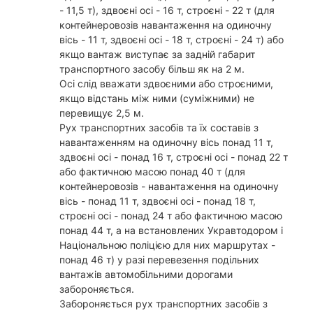
- 11,5 т), здвоєні осі - 16 т, строєні - 22 т (для
контейнеровозів навантаження на одиночну
вісь - 11 т, здвоєні осі - 18 т, строєні - 24 т) або
якщо вантаж виступає за задній габарит
транспортного засобу більш як на 2 м.
Осі слід вважати здвоєними або строєними,
якщо відстань між ними (суміжними) не
перевищує 2,5 м.
Рух транспортних засобів та їх составів з
навантаженням на одиночну вісь понад 11 т,
здвоєні осі - понад 16 т, строєні осі - понад 22 т
або фактичною масою понад 40 т (для
контейнеровозів - навантаження на одиночну
вісь - понад 11 т, здвоєні осі - понад 18 т,
строєні осі - понад 24 т або фактичною масою
понад 44 т, а на встановлених Укравтодором і
Національною поліцією для них маршрутах -
понад 46 т) у разі перевезення подільних
вантажів автомобільними дорогами
забороняється.
Забороняється рух транспортних засобів з