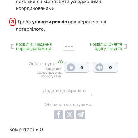
оскільки дії мають бути узгодженими і
координованими.
3
Треба
уникати ривків
при перенесенні
потерпілого.
Роздiл 4: Надання
Роздiл 6: Зняття
першої допомоги
одягу і взуття
?
Оцініть пункт
6
0
Тільки для
зареєстрованих
користувачів
Додати до обраного
Обговоріть з друзями:
Коментарі • 0