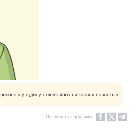
ровоносну судину і після його витягання почнеться
Обговоріть з друзями: