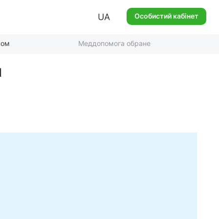
UA
Особистий кабінет
ком
Меддопомога обране
И