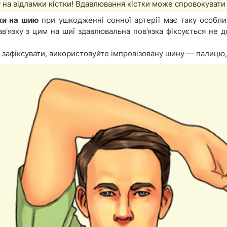
 на відламки кістки! Вдавлювання кістки може спровокувати
ки на шию
при ушкодженні сонної артерії має таку особлив
зв'язку з цим на шиї здавлювальна пов’язка фіксується не д
зафіксувати, використовуйте імпровізовану шину — палицю,