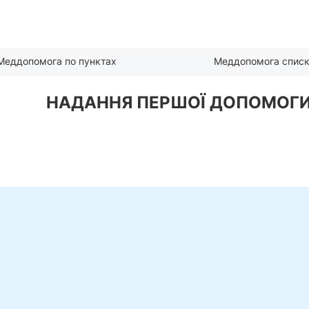
Меддопомога по пунктах
Меддопомога спис
НАДАННЯ ПЕРШОЇ ДОПОМОГ