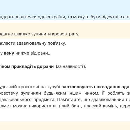
дартної аптечки однієї країни, та можуть бути відсутні в ап
 здатне швидко зупинити крововтрату.
акласти здавлювальну пов'язку.
ну
вену
нижче від рани..
гіном прикладіть до рани
(за наявності).
будь-якій кровотечі на тулубі
застосовують накладання зда
ровотечу зупинили будь-яким іншим чином. Її роблять 
здавлювального предмета. Пам'ятайте, що здавлювальний п
дмет можна використати цілий бинт, плаский камінь, дере