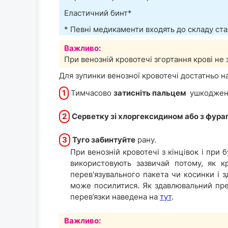
Еластичний бинт*
* Певні медикаменти входять до складу стан
Важливо:
При венозній кровотечі згортання крові не
Для зупинки венозної кровотечі достатньо н
1
Тимчасово
затисніть пальцем
ушкодже
2
Серветку зі хлоргексидином або з фура
3
Туго забинтуйте
рану.
При венозній кровотечі з кінцівок і при 
використовують зазвичай потому, як к
перев'язувального пакета чи косинки і 
може посилитися. Як здавлювальний пре
перев’язки наведена на
тут
.
Важливо: