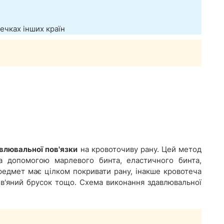
течках інших країн
влювальної пов'язки
на кровоточиву рану. Цей метод
за допомогою марлевого бинта, еластичного бинта,
редмет має цілком покривати рану, інакше кровотеча
в'яний брусок тощо. Схема виконання здавлювальної