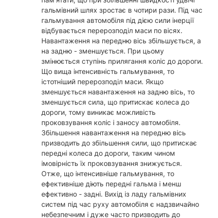
гальмівний шлях зростає в чотири рази. Під час
гальмування автомобіля під дією сили інерції
відбувається перерозподіл маси по вісях.
Навантаження на передню вісь збільшується, а
на задню - зменшується. При цьому
змінюється ступінь прилягання коліс до дороги.
Що вища інтенсивність гальмування, то
істотніший перерозподіл маси. Якщо
зменшується навантаження на задню вісь, то
зменшується сила, що притискає колеса до
дороги, тому виникає можливість
проковзування коліс і заносу автомобіля.
Збільшення навантаження на передню вісь
призводить до збільшення сили, що притискає
передні колеса до дороги, таким чином
імовірність їх проковзування знижується.
Отже, що інтенсивніше гальмування, то
ефективніше діють передні гальма і менш
ефективно - задні. Вихід із ладу гальмівних
систем під час руху автомобіля є надзвичайно
небезпечним і дуже часто призводить до