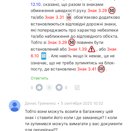
12.10.
сказано, що разом із знаками
обмеження швидкості руху
Знак 3.29
та/або
Знак 3.31
обов’язково додатково
встановлюються відповідні дорожні знаки,
які попереджають про характер небезпеки
та/або наближення до відповідного об’єкта.
Тобто зі
Знак 3.29
повинен бути
встановлений або
Знак 1.39
, або
Знак
6.10
. Але навіть якщо їх немає, це не
означає, що не треба зупинятись на блок-
посту, де встановлено
Знак 3.41
.
Ответить
0
0
0
Денис Гриненко
•
5 сентября 2025 10:52
Тобто вони можуть возити в багажнику цей
знак і ставити його коли і де заманеця? І коли
ти зупинився можуть вимагати у вас документи
для перевірки??