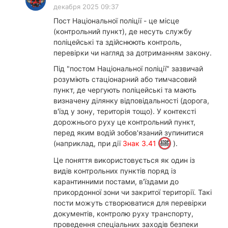
декабря 2025 09:37
Пост Національної поліції - це місце
(контрольний пункт), де несуть службу
поліцейські та здійснюють контроль,
перевірки чи нагляд за дотриманням закону.​
Під "постом Національної поліції" зазвичай
розуміють стаціонарний або тимчасовий
пункт, де чергують поліцейські та мають
визначену ділянку відповідальності (дорога,
в'їзд у зону, територія тощо). У контексті
дорожнього руху це контрольний пункт,
перед яким водій зобов'язаний зупинитися
(наприклад, при дії
Знак 3.41
).​
Це поняття використовується як один із
видів контрольних пунктів поряд із
карантинними постами, в'їздами до
прикордонної зони чи закритої території. Такі
пости можуть створюватися для перевірки
документів, контролю руху транспорту,
проведення спеціальних заходів безпеки