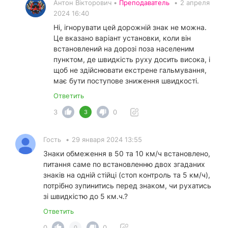
Антон Вікторович •
Преподаватель
•
2 апреля
2024 16:40
Ні, ігнорувати цей дорожній знак не можна.
Це вказано варіант установки, коли він
встановлений на дорозі поза населеним
пунктом, де швидкість руху досить висока, і
щоб не здійснювати екстрене гальмування,
має бути поступове зниження швидкості.
Ответить
3
0
3
Гость
•
29 января 2024 13:55
Знаки обмеження в 50 та 10 км/ч встановлено,
питання саме по встановленню двох згаданих
знаків на одній стійці (стоп контроль та 5 км/ч),
потрібно зупинитись перед знаком, чи рухатись
зі швидкістю до 5 км.ч.?
Ответить
0
0
0