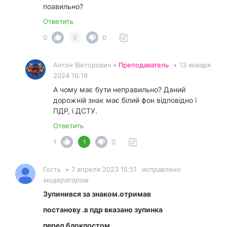
поавильно?
Ответить
0
0
0
Антон Вікторович •
Преподаватель
•
13 января
2024 16:19
А чому має бути неправильно? Даний
дорожній знак має білий фон відповідно і
ПДР, і ДСТУ.
Ответить
1
0
1
Гость
•
7 апреля 2023 15:51
исправлено
модератором
Зупинився за знаком.отримав
постанову .в пдр вказано зупинка
перед блокпостом.