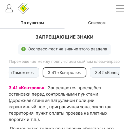
По пунктам
Списком
ЗАПРЕЩАЮЩИЕ ЗНАКИ
Экспресс-тест на знание этого раздела
Перемещение между подпунктами свайпом влево-вправо
3.40 «Таможня».
3.41 «Контроль».
3.42 «Конец всех
3.41 «Контроль».
Запрещается проезд без
остановки перед контрольными пунктами
(
дорожная станция патрульной полиции
,
карантинный пост, приграничная зона, закрытая
территория, пункт оплаты проезда на платных
дорогах и т.п.).
Применяется только при условии обязательного