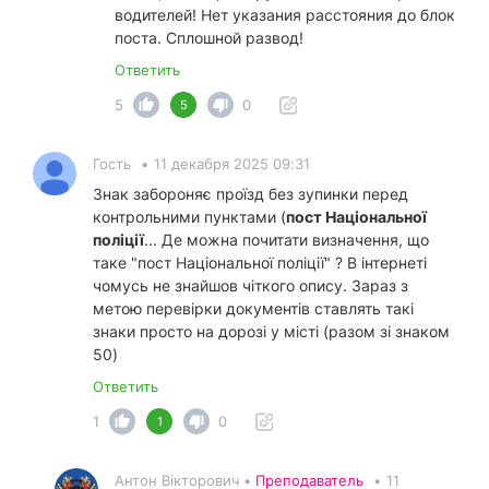
водителей! Нет указания расстояния до блок
поста. Сплошной развод!
Ответить
5
0
5
Гость
•
11 декабря 2025 09:31
Знак забороняє проїзд без зупинки перед
контрольними пунктами (
пост Національної
поліції
... Де можна почитати визначення, що
таке "пост Національної поліції" ? В інтернеті
чомусь не знайшов чіткого опису. Зараз з
метою перевірки документів ставлять такі
знаки просто на дорозі у місті (разом зі знаком
50)
Ответить
1
0
1
Антон Вікторович •
Преподаватель
•
11