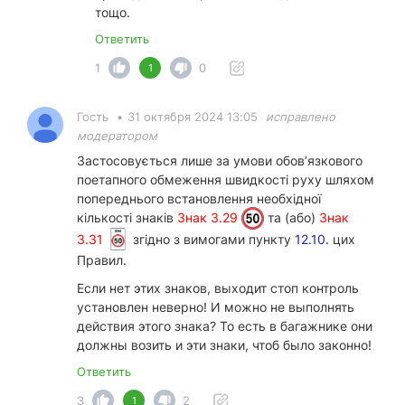
тощо.
Ответить
1
0
1
Гость
•
31 октября 2024 13:05
исправлено
модератором
Застосовується лише за умови обов’язкового
поетапного обмеження швидкості руху шляхом
попереднього встановлення необхідної
кількості знаків
Знак 3.29
та (або)
Знак
3.31
згідно з вимогами пункту
12.10.
цих
Правил.
Если нет этих знаков, выходит стоп контроль
установлен неверно! И можно не выполнять
действия этого знака? То есть в багажнике они
должны возить и эти знаки, чтоб было законно!
Ответить
3
2
1