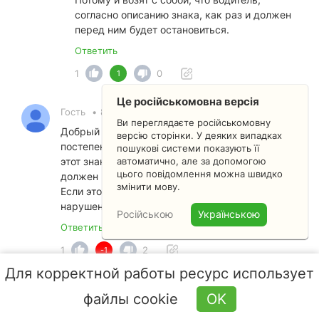
согласно описанию знака, как раз и должен
перед ним будет остановиться.
Ответить
1
0
1
Це російськомовна версія
Гость
•
8 декабря 2023 22:15
Ви переглядаєте російськомовну
Добрый вечер. Если перед знаком нет
версію сторінки. У деяких випадках
постепенно снижение скорости(90.70.50) то
пошукові системи показують її
автоматично, але за допомогою
этот знак не действует? И знак стоп контроль
цього повідомлення можна швидко
должен применять со знаком 3.29 или 3.31.
змінити мову.
Если этого всего нет то знак установлен с
нарушением верно?
Російською
Українською
Ответить
1
2
-1
Для корректной работы ресурс использует
Антон Вікторович •
Преподаватель
•
8
файлы cookie
OK
декабря 2023 22:37
исправлено модератором