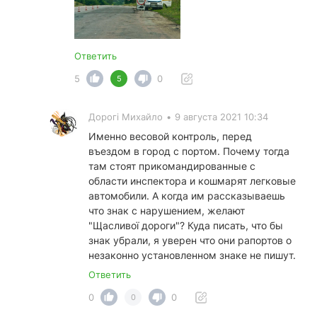
Ответить
5
0
5
Дорогі Михайло
•
9 августа 2021 10:34
Именно весовой контроль, перед
въездом в город с портом. Почему тогда
там стоят прикомандированные с
области инспектора и кошмарят легковые
автомобили. А когда им рассказываешь
что знак с нарушением, желают
"Щасливої дороги"? Куда писать, что бы
знак убрали, я уверен что они рапортов о
незаконно установленном знаке не пишут.
Ответить
0
0
0