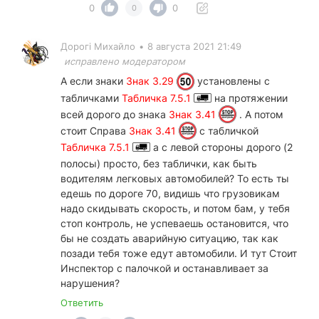
0
0
0
Дорогі Михайло
•
8 августа 2021 21:49
исправлено модератором
А если знаки
Знак 3.29
установлены с
табличками
Табличка 7.5.1
на протяжении
всей дорого до знака
Знак 3.41
. А потом
стоит Справа
Знак 3.41
с табличкой
Табличка 7.5.1
а с левой стороны дорого (2
полосы) просто, без таблички, как быть
водителям легковых автомобилей? То есть ты
едешь по дороге 70, видишь что грузовикам
надо скидывать скорость, и потом бам, у тебя
стоп контроль, не успеваешь остановится, что
бы не создать аварийную ситуацию, так как
позади тебя тоже едут автомобили. И тут Стоит
Инспектор с палочкой и останавливает за
нарушения?
Ответить