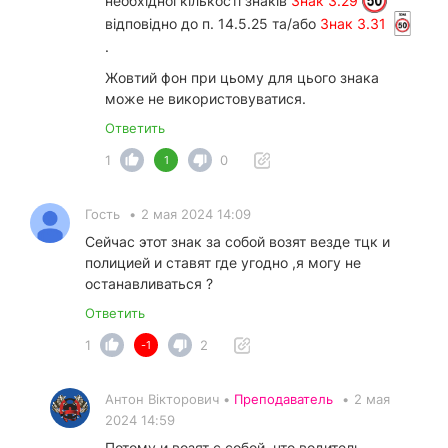
необхідної кількості знаків
Знак 3.29
відповідно до п. 14.5.25 та/або
Знак 3.31
.
Жовтий фон при цьому для цього знака
може не використовуватися.
Ответить
1
0
1
Гость
•
2 мая 2024 14:09
Сейчас этот знак за собой возят везде тцк и
полицией и ставят где угодно ,я могу не
останавливаться ?
Ответить
1
2
-1
Антон Вікторович •
Преподаватель
•
2 мая
2024 14:59
Потому и возят с собой, что водитель,