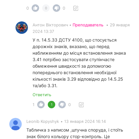
0
0
0
Антон Вікторович •
Преподаватель
•
29 января
2024 13:37
У п. 14.5.33 ДСТУ 4100, що стосується
дорожніх знаків, вказано, що перед
наближенням до місця встановлення знака
3.41 потрібно застосувати ступінчасте
обмеження швидкості за допомогою
попереднього встановлення необхідної
кількості знаків 3.29 відповідно до 14.5.25
та/або 3.31.
Ответить
1
0
1
Leonib Kopyshyk
•
13 января 2024 16:14
Табличка з написом ,штучна споруда, і стоїть
знак білого кольору стор-контроль. Це