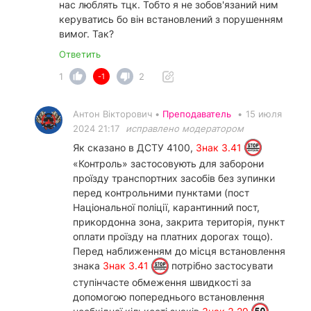
нас люблять тцк. Тобто я не зобов'язаний ним
керуватись бо він встановлений з порушенням
вимог. Так?
Ответить
1
2
-1
Антон Вікторович •
Преподаватель
•
15 июля
2024 21:17
исправлено модератором
Як сказано в ДСТУ 4100,
Знак 3.41
«Контроль» застосовують для заборони
проїзду транспортних засобів без зупинки
перед контрольними пунктами (пост
Національної поліції, карантинний пост,
прикордонна зона, закрита територія, пункт
оплати проїзду на платних дорогах тощо).
Перед наближенням до місця встановлення
знака
Знак 3.41
потрібно застосувати
ступінчасте обмеження швидкості за
допомогою попереднього встановлення