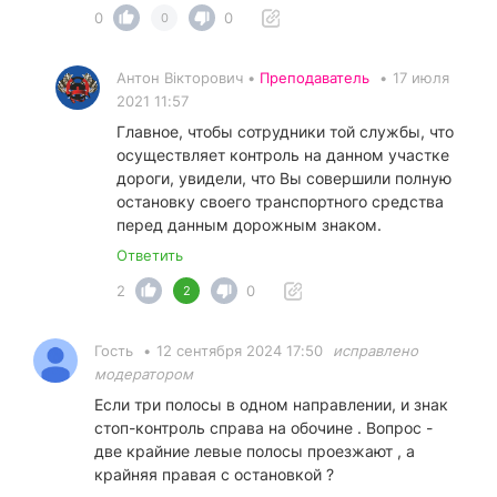
0
0
0
Антон Вікторович •
Преподаватель
•
17 июля
2021 11:57
Главное, чтобы сотрудники той службы, что
осуществляет контроль на данном участке
дороги, увидели, что Вы совершили полную
остановку своего транспортного средства
перед данным дорожным знаком.
Ответить
2
0
2
Гость
•
12 сентября 2024 17:50
исправлено
модератором
Если три полосы в одном направлении, и знак
стоп-контроль справа на обочине . Вопрос -
две крайние левые полосы проезжают , а
крайняя правая с остановкой ?