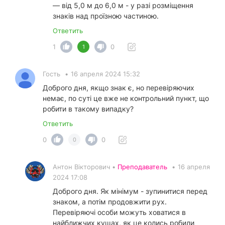
— від 5,0 м до 6,0 м - у разі розміщення
знаків над проїзною частиною.
Ответить
1
0
1
Гость
•
16 апреля 2024 15:32
Доброго дня, якщо знак є, но перевіряючих
немає, по суті це вже не контрольний пункт, що
робити в такому випадку?
Ответить
0
0
0
Антон Вікторович •
Преподаватель
•
16 апреля
2024 17:08
Доброго дня. Як мінімум - зупинитися перед
знаком, а потім продовжити рух.
Перевіряючі особи можуть ховатися в
найближчих кущах, як це колись робили