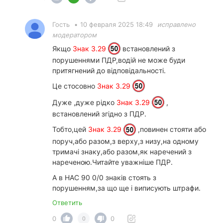
Гость
•
10 февраля 2025 18:49
исправлено
модератором
Якщо
Знак 3.29
встановлений з
порушеннями ПДР,водій не може буди
притягнений до відповідальності.
Це стосовно
Знак 3.29
Дуже ,дуже рідко
Знак 3.29
,
встановлений згідно з ПДР.
Тобто,цей
Знак 3.29
,повинен стояти або
поруч,або разом,з верху,з низу,на одному
тримачі знаку,або разом,як наречений з
нареченою.Читайте уважніше ПДР.
А в НАС 90 0/0 знаків стоять з
порушенням,за що ще і виписують штрафи.
Ответить
0
0
0