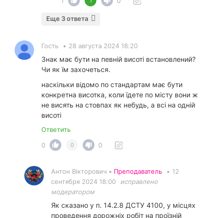
1
0
1
Еще 3 ответа
Гость
•
28 августа 2024 18:20
Знак має бути на певній висоті встановлений?
Чи як їм захочеться.
наскільки відомо по стандартам має бути
конкретна висотка, коли їдете по місту вони ж
не висять на стовпах як небудь, а всі на одній
висоті
Ответить
0
0
0
Антон Вікторович •
Преподаватель
•
12
сентября 2024 18:00
исправлено
модератором
Як сказано у п. 14.2.8 ДСТУ 4100, у місцях
проведення дорожніх робіт на проїзній