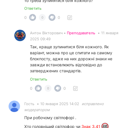
то треба зупинятися біля кожного?
Ответить
0
0
0
Антон Вікторович •
Преподаватель
•
11 января
2025 09:49
Так, краще зупинитися біля кожного. Як
варіант, можна про це спитати на самому
блокпосту, адже на них дорожні знаки не
завжди встановлюють відповідно до
затверджених стандартів.
Ответить
0
0
0
Гость
•
10 января 2025 14:02
исправлено
модератором
При робочому світлофорі .
Хто головніший світлофор чи
Знак 3.41