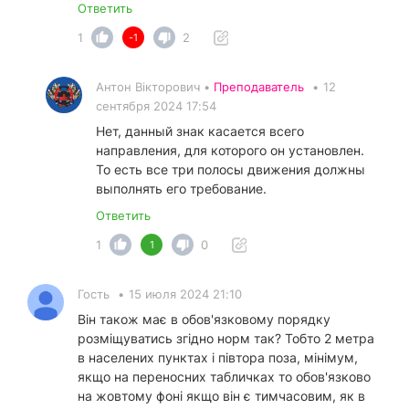
Ответить
1
2
-1
Антон Вікторович •
Преподаватель
•
12
сентября 2024 17:54
Нет, данный знак касается всего
направления, для которого он установлен.
То есть все три полосы движения должны
выполнять его требование.
Ответить
1
0
1
Гость
•
15 июля 2024 21:10
Він також має в обов'язковому порядку
розміщуватись згідно норм так? Тобто 2 метра
в населених пунктах і півтора поза, мінімум,
якщо на переносних табличках то обов'язково
на жовтому фоні якщо він є тимчасовим, як в