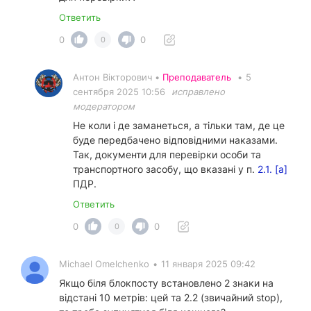
Ответить
0
0
0
Антон Вікторович •
Преподаватель
•
5
сентября 2025 10:56
исправлено
модератором
Не коли і де заманеться, а тільки там, де це
буде передбачено відповідними наказами.
Так, документи для перевірки особи та
транспортного засобу, що вказані у п.
2.1. [а]
ПДР.
Ответить
0
0
0
Michael Omelchenko
•
11 января 2025 09:42
Якщо біля блокпосту встановлено 2 знаки на
відстані 10 метрів: цей та 2.2 (звичайний stop),