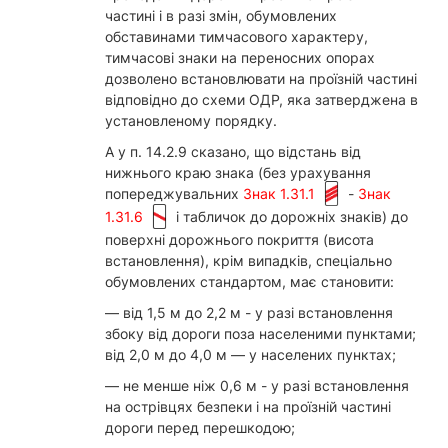
частині і в разі змін, обумовлених
обставинами тимчасового характеру,
тимчасові знаки на переносних опорах
дозволено встановлювати на проїзній частині
відповідно до схеми ОДР, яка затверджена в
установленому порядку.
А у п. 14.2.9 сказано, що відстань від
нижнього краю знака (без урахування
попереджувальних
Знак 1.31.1
-
Знак
1.31.6
і табличок до дорожніх знаків) до
поверхні дорожнього покриття (висота
встановлення), крім випадків, спеціально
обумовлених стандартом, має становити:
— від 1,5 м до 2,2 м - у разі встановлення
збоку від дороги поза населеними пунктами;
від 2,0 м до 4,0 м — у населених пунктах;
— не менше ніж 0,6 м - у разі встановлення
на острівцях безпеки і на проїзній частині
дороги перед перешкодою;