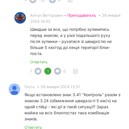
Антон Вікторович •
Преподаватель
•
29 января
2024 14:02
Швидше за все, що потрібно зупинитись
перед знаком, а у разі подальшого руху
після зупинки – рухатися зі швидкістю не
більше 5 км/год до кінця території блок-
поста.
Ответить
1
0
1
Гость
•
29 января 2024 13:31
Якщо встановлено знак 3.41 "Контроль" разом з
знаком 3.24 (обмеження швидкості 5 км/ч) на
одній стійці - які дії в такій ситуації? Зараз
майже на всіх блокпостах така комбінація
знаків.
Ответить