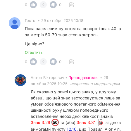
0
0
0
Гость
•
29 октября 2025 10:18
Поза населеним пунктом на повороті знак 40, а
за метрів 50-70 знак стоп-контроль.
Це вірно?
Ответить
0
0
0
Антон Вікторович •
Преподаватель
•
29
октября 2025 10:25
исправлено модератором
Як сказано у описі цього знака, у другому
абзаці, що цей знак застосовується лише за
умови обов’язкового поетапного обмеження
швидкості руху шляхом попереднього
встановлення необхідної кількості знаків
Знак 3.29
та (або)
Знак 3.31
згідно з
вимогами пункту
12.10.
цих Правил. А от у п.