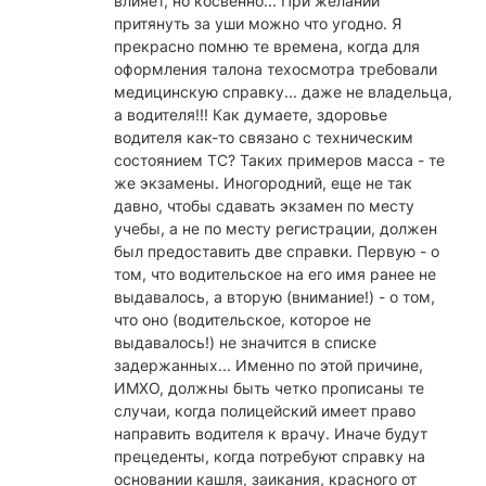
влияет, но косвенно... При желании
притянуть за уши можно что угодно. Я
прекрасно помню те времена, когда для
оформления талона техосмотра требовали
медицинскую справку... даже не владельца,
а водителя!!! Как думаете, здоровье
водителя как-то связано с техническим
состоянием ТС? Таких примеров масса - те
же экзамены. Иногородний, еще не так
давно, чтобы сдавать экзамен по месту
учебы, а не по месту регистрации, должен
был предоставить две справки. Первую - о
том, что водительское на его имя ранее не
выдавалось, а вторую (внимание!) - о том,
что оно (водительское, которое не
выдавалось!) не значится в списке
задержанных... Именно по этой причине,
ИМХО, должны быть четко прописаны те
случаи, когда полицейский имеет право
направить водителя к врачу. Иначе будут
прецеденты, когда потребуют справку на
основании кашля, заикания, красного от