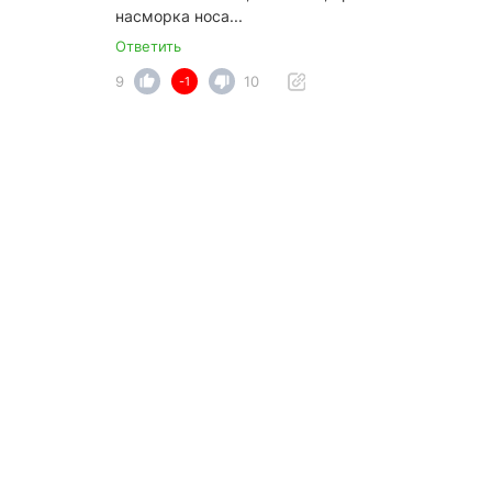
насморка носа...
Ответить
9
10
-1