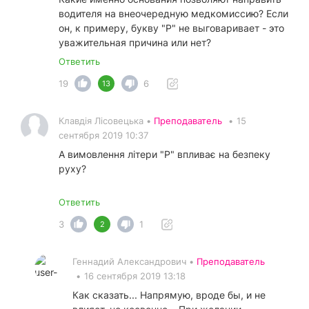
водителя на внеочередную медкомиссию? Если
он, к примеру, букву "Р" не выговаривает - это
уважительная причина или нет?
Ответить
19
6
13
Клавдія Лісовецька •
Преподаватель
•
15
сентября 2019 10:37
А вимовлення літери "Р" впливає на безпеку
руху?
Ответить
3
1
2
Геннадий Александрович •
Преподаватель
•
16 сентября 2019 13:18
Как сказать... Напрямую, вроде бы, и не