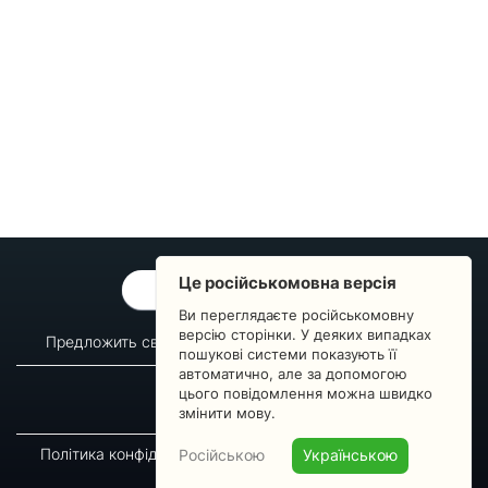
Це російськомовна версія
ОБРАТНАЯ СВЯЗЬ
Ви переглядаєте російськомовну
версію сторінки. У деяких випадках
Предложить свой вопрос
Статистика изменений
пошукові системи показують її
автоматично, але за допомогою
О сервисе
Преподавателям
цього повідомлення можна швидко
Новости
Пульс страны
змінити мову.
Політика конфіденційності
Угода підписника
Російською
Українською