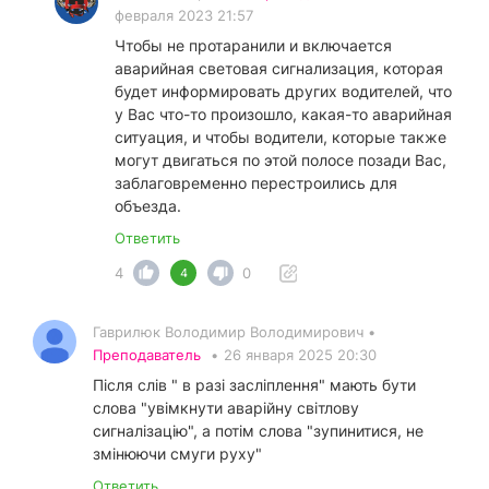
февраля 2023 21:57
Чтобы не протаранили и включается
аварийная световая сигнализация, которая
будет информировать других водителей, что
у Вас что-то произошло, какая-то аварийная
ситуация, и чтобы водители, которые также
могут двигаться по этой полосе позади Вас,
заблаговременно перестроились для
объезда.
Ответить
4
0
4
Гаврилюк Володимир Володимирович •
Преподаватель
•
26 января 2025 20:30
Після слів " в разі засліплення" мають бути
слова "увімкнути аварійну світлову
сигналізацію", а потім слова "зупинитися, не
змінюючи смуги руху"
Ответить