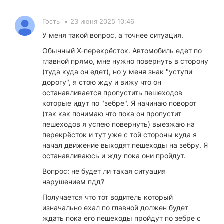
Гость
•
23 июня 2025 10:46
У меня такой вопрос, а точнее ситуация.
Обычный Х-перекрёсток. Автомобиль едет по
главной прямо, мне нужно повернуть в сторону
(туда куда он едет), но у меня знак "уступи
дорогу", я стою жду и вижу что он
останавливается пропустить пешеходов
которые идут по "зебре". Я начинаю поворот
(так как понимаю что пока он пропустит
пешеходов я успею повернуть) выезжаю на
перекрёсток и тут уже с той стороны куда я
начал движение выходят пешеходы на зебру. Я
останавливаюсь и жду пока они пройдут.
Вопрос: не будет ли такая ситуация
нарушением пдд?
Получается что тот водитель который
изначально ехал по главной должен будет
ждать пока его пешеходы пройдут по зебре с