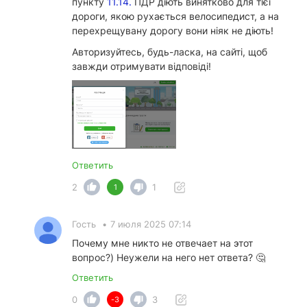
пункту
11.14.
ПДР діють винятково для тієї
дороги, якою рухається велосипедист, а на
перехрещувану дорогу вони ніяк не діють!
Авторизуйтесь, будь-ласка, на сайті, щоб
завжди отримувати відповіді!
Ответить
2
1
1
Гость
•
7 июля 2025 07:14
Почему мне никто не отвечает на этот
вопрос?) Неужели на него нет ответа? 🤔
Ответить
0
3
-3