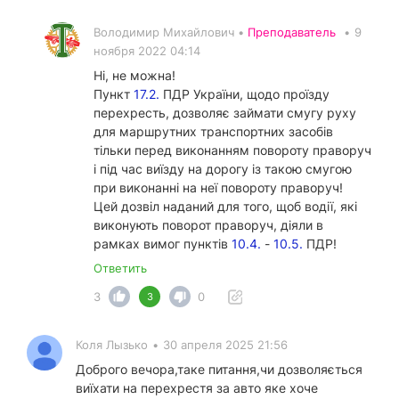
Володимир Михайлович •
Преподаватель
•
9
ноября 2022 04:14
Ні, не можна!
Пункт
17.2.
ПДР України, щодо проїзду
перехресть, дозволяє займати смугу руху
для маршрутних транспортних засобів
тільки перед виконанням повороту праворуч
і під час виїзду на дорогу із такою смугою
при виконанні на неї повороту праворуч!
Цей дозвіл наданий для того, щоб водії, які
виконують поворот праворуч, діяли в
рамках вимог пунктів
10.4.
-
10.5.
ПДР!
Ответить
3
0
3
Коля Лызько
•
30 апреля 2025 21:56
Доброго вечора,таке питання,чи дозволяється
виїхати на перехрестя за авто яке хоче