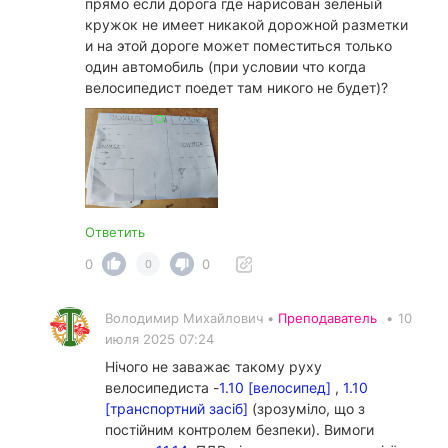
прямо если дорога где нарисован зелёный
кружок не имеет никакой дорожной разметки
и на этой дороге может поместиться только
один автомобиль (при условии что когда
велосипедист поедет там никого не будет)?
Ответить
0
0
0
Володимир Михайлович •
Преподаватель
•
10
июля 2025 07:24
Нічого не заважає такому руху
велосипедиста -
1.10 [велосипед]
,
1.10
[транспортний засіб]
(зрозуміло, що з
постійним контролем безпеки). Вимоги