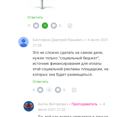
Ответить
11
0
11
Бахтояров Дмитрий Юрьевич
•
4 июля 2021
21:26
Это не сложно сделать на самом деле,
нужен только "социальный бюджет",
источник финансирования для оплаты
этой социальной рекламы площадкам, на
которых она будет размещаться.
Ответить
0
0
0
Антон Вікторович •
Преподаватель
•
4
июля 2021 21:32
Да, всё как всегда упирается в деньги.