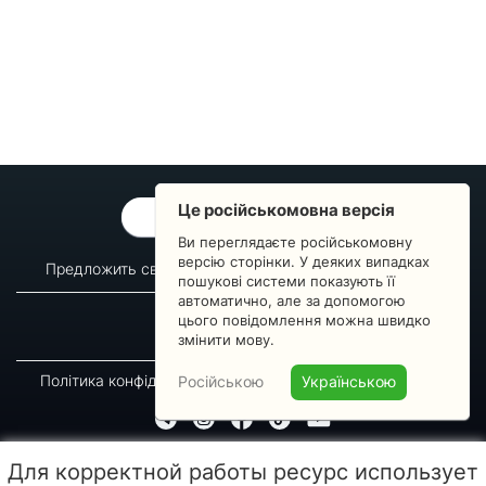
Це російськомовна версія
ОБРАТНАЯ СВЯЗЬ
Ви переглядаєте російськомовну
версію сторінки. У деяких випадках
Предложить свой вопрос
Статистика изменений
пошукові системи показують її
автоматично, але за допомогою
О сервисе
Преподавателям
цього повідомлення можна швидко
Новости
Пульс страны
змінити мову.
Політика конфіденційності
Угода підписника
Російською
Українською
© 2016-2026 GREEN-WAY
Для корректной работы ресурс использует
Копирование, перепечатка либо использование материалов данной страницы для