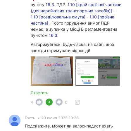
пункту
16.3.
ПДР.
1.10 [край проїзної частини
(для нерейкових транспортних засобів)]
-
1.10 [розділювальна смуга]
-
1.10 [проїзна
частина]
. Тобто порушення вимог ПДР
немає, а зупинка у місці Б регламентована
пунктом
16.3.
Авторизуйтесь, будь-ласка, на сайті, щоб
завжди отримувати відповіді!
Ответить
4
0
4
Гость
•
29 июня 2025 19:36
Подскажите, может ли велосипедист ехать