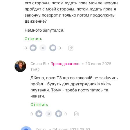
его стороны, потом ждать пока мои пешеходы
пройдут с моей стороны, потом ждать пока я
закончу поворот и только потом продолжить
движение?
Немного запутался.
Ответить
0
0
0
Сичов ВІ •
Преподаватель
•
23 июня 2025
11:52
Дійсно, поки ТЗ що по головній не закінчить
проїзд - будуть для другорядників якісь
плутанки. Тому - треба поступатись та
чекати.
Ответить
0
0
0
Гость
•
24 июня 2025 08:53