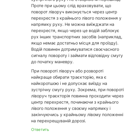
Проте при цьому слід враховувати, що
поворот ліворуч виконується через центр
перехрестя з крайнього лівого положення у
напрямку руху. Не можна виїжджати на
перехрестя, якщо через це водій заблокує
рух інших транспортних засобів (наприклад,
якщо немає достатньо місця для проїзду).
Водій повинен дотримуватися своєчасного
сигналу повороту і займати відповідну смугу
до початку маневру.
При повороті ліворуч або розвороті
найкраще обирати траєкторію, яка є
найкоротшою і не допускає виїзду на
зустрічну смугу руху. Зокрема, при повороті
ліворуч траєкторія повинна проходити через
центр перехрестя, починаючи з крайнього
лівого положення у своєму напрямку і
закінчуючись у крайньому лівому положенні
на перехрещуваній дорозі.
Ответить