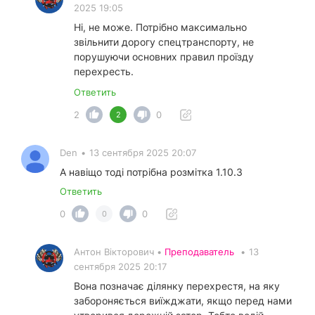
2025 19:05
Ні, не може. Потрібно максимально
звільнити дорогу спецтранспорту, не
порушуючи основних правил проїзду
перехресть.
Ответить
2
0
2
Den
•
13 сентября 2025 20:07
А навіщо тоді потрібна розмітка 1.10.3
Ответить
0
0
0
Антон Вікторович •
Преподаватель
•
13
сентября 2025 20:17
Вона позначає ділянку перехрестя, на яку
забороняється виїжджати, якщо перед нами