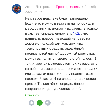
Антон Вікторович •
Преподаватель
•
9 ноября
2022 08:26
Нет, такое действие будет запрещено.
Водителю можно въезжать на полосу для
маршрутных транспортных средств только
в случае, определённом в п.
17.2.
, что
водитель, поворачивающий направо на
дороге с полосой для маршрутных
транспортных средств, отделённой
прерывистой линией дорожной разметки,
может выполнять поворот с этой полосы. В
таких местах разрешается также заезжать
на неё при выезде на дорогу и для посадки
или высадки пассажиров у правого края
проезжей части. И ни слова про движение
прямо. Только чётко определённое
направление для движения с неё.
Ответить
1
0
1