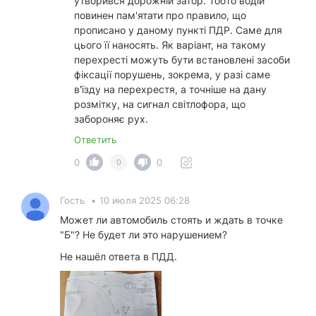
утворився дорожній затор. Тобто водій
повинен пам'ятати про правило, що
прописано у даному пункті ПДР. Саме для
цього її наносять. Як варіант, на такому
перехресті можуть бути встановлені засоби
фіксації порушень, зокрема, у разі саме
в'їзду на перехрестя, а точніше на дану
розмітку, на сигнал світлофора, що
забороняє рух.
Ответить
0
0
0
Гость
•
10 июля 2025 06:28
Может ли автомобиль стоять и ждать в точке
"Б"? Не будет ли это нарушением?
Не нашёл ответа в ПДД.