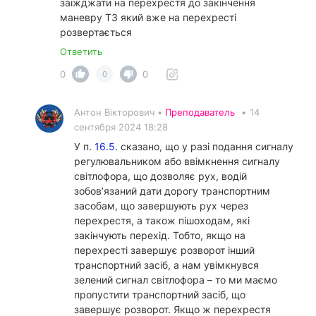
заїжджати на перехрестя до закінчення
маневру ТЗ який вже на перехресті
розвертається
Ответить
0
0
0
Антон Вікторович •
Преподаватель
•
14
сентября 2024 18:28
У п.
16.5.
сказано, що у разі подання сигналу
регулювальником або ввімкнення сигналу
світлофора, що дозволяє рух, водій
зобов’язаний дати дорогу транспортним
засобам, що завершують рух через
перехрестя, а також пішоходам, які
закінчують перехід. Тобто, якщо на
перехресті завершує розворот інший
транспортний засіб, а нам увімкнувся
зелений сигнал світлофора – то ми маємо
пропустити транспортний засіб, що
завершує розворот. Якщо ж перехрестя