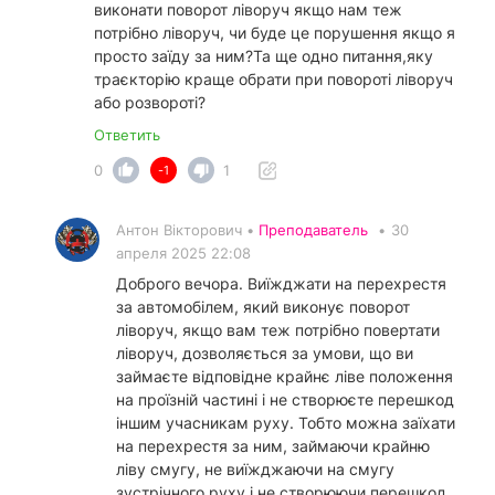
виконати поворот ліворуч якщо нам теж
потрібно ліворуч, чи буде це порушення якщо я
просто заїду за ним?Та ще одно питання,яку
траєкторію краще обрати при повороті ліворуч
або розвороті?
Ответить
0
1
-1
Антон Вікторович •
Преподаватель
•
30
апреля 2025 22:08
Доброго вечора. Виїжджати на перехрестя
за автомобілем, який виконує поворот
ліворуч, якщо вам теж потрібно повертати
ліворуч, дозволяється за умови, що ви
займаєте відповідне крайнє ліве положення
на проїзній частині і не створюєте перешкод
іншим учасникам руху. Тобто можна заїхати
на перехрестя за ним, займаючи крайню
ліву смугу, не виїжджаючи на смугу
зустрічного руху і не створюючи перешкод.