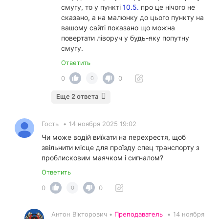
смугу, то у пункті
10.5.
про це нічого не
сказано, а на малюнку до цього пункту на
вашому сайті показано що можна
повертати ліворуч у будь-яку попутну
смугу.
Ответить
0
0
0
Еще 2 ответа
Гость
•
14 ноября 2025 19:02
Чи може водій виїхати на перехрестя, щоб
звільнити місце для проїзду спец транспорту з
проблисковим маячком і сигналом?
Ответить
0
0
0
Антон Вікторович •
Преподаватель
•
14 ноября