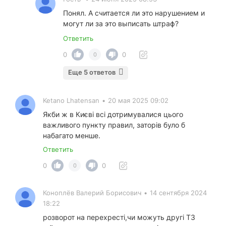
Понял. А считается ли это нарушением и
могут ли за это выписать штраф?
Ответить
0
0
0
Еще 5 ответов
Ketano Lhatensan
•
20 мая 2025 09:02
Якби ж в Києві всі дотримувалися цього
важливого пункту правил, заторів було б
набагато менше.
Ответить
0
0
0
Коноплёв Валерий Борисович
•
14 сентября 2024
18:22
розворот на перехресті,чи можуть другі ТЗ