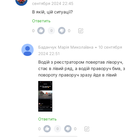
сентября 2024 22:45
В якій, цій ситуації?
Ответить
0
0
0
Баданчук Марія Миколаївна
•
10 сентября
2024 22:51
Водій з реєстратором повертав ліворуч,
стає в лівий ряд, а водій праворуч бмв, з
повороту праворуч зразу йде в лівий
Ответить
0
0
0