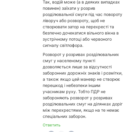
Так, водій може (а в деяких випадках
повинен) заїхати у розрив
розділювальної смуги під час повороту
ліворуч або розвороту, щоб не
створювати затор на перехресті та
безпечно дочекатися вільного вікна в
зустрічному потоці або червоного
сигналу світлофора.
Розворот у розривах розділювальних
смуг у населеному пункті
дозволяється лише за відсутності
заборонних дорожніх знаків і розмітки,
а також якщо цей маневр не створює
перешкод і небезпеки іншим
учасникам руху. Тобто ПДР не
забороняють розворот у розривах
розділювальних смуг на ділянках доріг
між перехрестями, якщо на те немає
спеціальних заборон.
Ответить