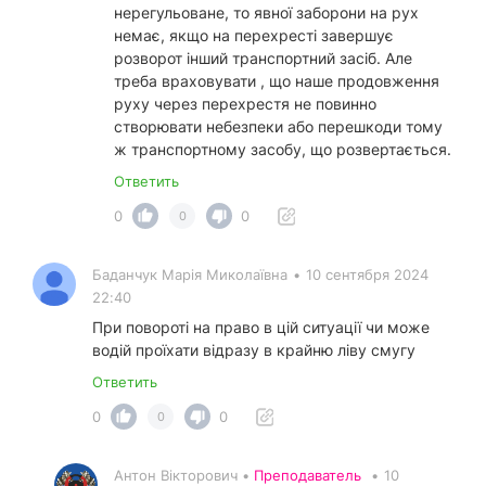
нерегульоване, то явної заборони на рух
немає, якщо на перехресті завершує
розворот інший транспортний засіб. Але
треба враховувати , що наше продовження
руху через перехрестя не повинно
створювати небезпеки або перешкоди тому
ж транспортному засобу, що розвертається.
Ответить
0
0
0
Баданчук Марія Миколаївна
•
10 сентября 2024
22:40
При повороті на право в цій ситуації чи може
водій проїхати відразу в крайню ліву смугу
Ответить
0
0
0
Антон Вікторович •
Преподаватель
•
10