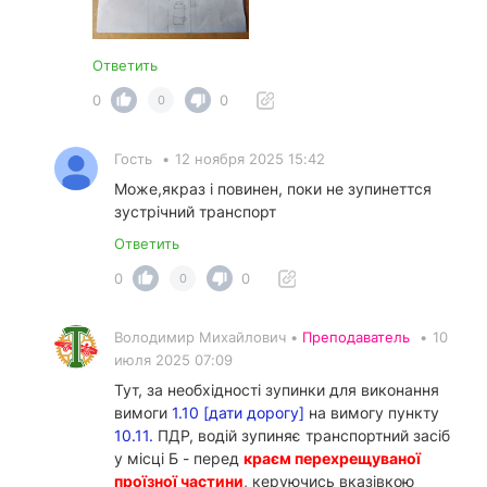
Ответить
0
0
0
Гость
•
12 ноября 2025 15:42
Може,якраз і повинен, поки не зупинеттся
зустрічний транспорт
Ответить
0
0
0
Володимир Михайлович •
Преподаватель
•
10
июля 2025 07:09
Тут, за необхідності зупинки для виконання
вимоги
1.10 [дати дорогу]
на вимогу пункту
10.11.
ПДР, водій зупиняє транспортний засіб
у місці Б - перед
краєм перехрещуваної
проїзної частини
, керуючись вказівкою