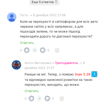
Еще 5 ответов
Гость
•
8 декабря 2022 21:06
Коли на перехресті зі світлофором для всіх авто
червоне світло у всіх напрямках, а для
пішоходів зелене, то чи може пішохід
переходити дорогу по діагоналі перехрестя?
Ответить
0
0
0
Антон Вікторович •
Преподаватель
•
8
декабря 2022 21:57
Раніше не міг. Тепер, з появою
Знак 5.39
та відповідно нанесеної розмітки на таких
перехрестях, виходить, що може.
Ответить
0
0
0