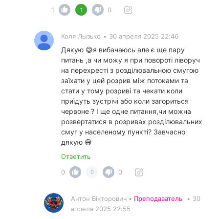
1
0
1
Коля Лызько
•
30 апреля 2025 22:46
Дякую 😅я вибачаюсь але є ще пару
питань ,а чи можу я при повороті ліворуч
на перехресті з розділювальною смугою
заїхати у цей розрив між потоками та
стати у тому розриві та чекати коли
приїдуть зустрічі або коли загориться
червоне ? І ще одне питання,чи можна
розвертатися в розривах розділювальних
смуг у населеному пункті? Завчасно
дякую 😅
Ответить
0
0
0
Антон Вікторович •
Преподаватель
•
30
апреля 2025 22:55