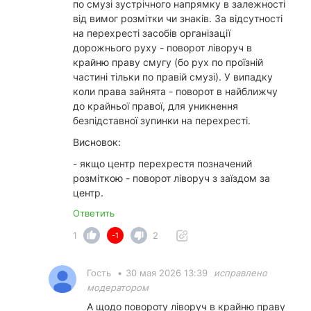
по смузі зустрічного напрямку в залежності
від вимог розмітки чи знаків. За відсутності
на перехресті засобів організації
дорожнього руху - поворот ліворуч в
крайню праву смугу (бо рух по проїзній
частині тільки по правій смузі). У випадку
коли права зайнята - поворот в найближчу
до крайньої правої, для уникнення
безпідставної зупинки на перехресті.
Висновок:
- якщо центр перехрестя позначений
розміткою - поворот ліворуч з заїздом за
центр.
Ответить
1
2
-1
Гость
•
30 мая 2026 13:39
исправлено
модератором
А щодо повороту ліворуч в крайню праву