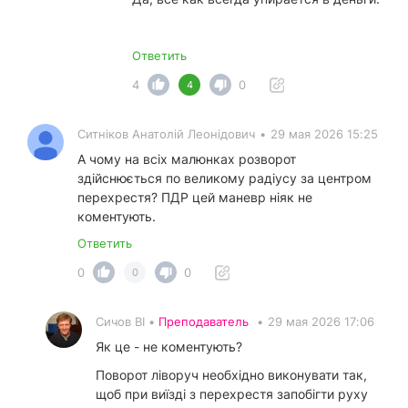
Ответить
4
0
4
Ситніков Анатолій Леонідович
•
29 мая 2026 15:25
А чому на всіх малюнках розворот
здійснюється по великому радіусу за центром
перехрестя? ПДР цей маневр ніяк не
коментують.
Ответить
0
0
0
Сичов ВІ •
Преподаватель
•
29 мая 2026 17:06
Як це - не коментують?
Поворот ліворуч необхідно виконувати так,
щоб при виїзді з перехрестя запобігти руху