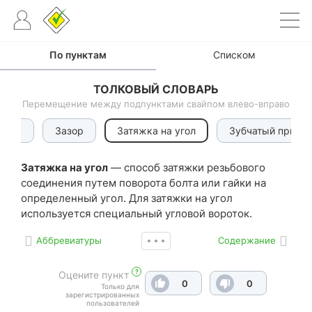
По пунктам
Списком
ТОЛКОВЫЙ СЛОВАРЬ
Перемещение между подпунктами свайпом влево-вправо
адир
Зазор
Затяжка на угол
Зубчатый приво
Затяжка на угол
— способ затяжки резьбового
соединения путем поворота болта или гайки на
определенный угол. Для затяжки на угол
используется специальный угловой вороток.
Аббревиатуры
Содержание
?
Оцените пункт
0
0
Только для
зарегистрированных
пользователей