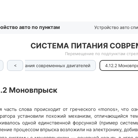
Списком
ойство авто по пунктам
Устройство авто сп
СИСТЕМА ПИТАНИЯ СОВРЕ
Перемещение по подпунктам стрел
<
 Система питания современных двигателей
4.12.2 Моновп
.2
Моновпрыск
я часть слова происходит от греческого «monos», что оз
ратора установили похожий механизм, отличающийся тем,
кивалось одной единственной форсункой (пример системы
ление процессом впрыска возложили на электронику, добив
ота системы с моновпрыском — основной козырь в игре пр