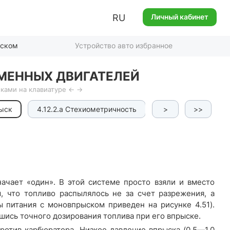
RU
Личный кабинет
иском
Устройство авто избранное
МЕННЫХ ДВИГАТЕЛЕЙ
ками на клавиатуре ← →
рыск
4.12.2.a Стехиометричность
4.12.2.b Датчики с
>
>>
начает «один». В этой системе просто взяли и вместо
 что топливо распылялось не за счет разрежения, а
 питания с моновпрыском приведен на рисунке 4.51).
шись точного дозирования топлива при его впрыске.
отив карбюратора. Низкое давление впрыска (0,5—1,0