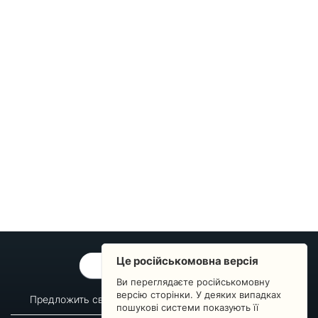
Це російськомовна версія
ОБРАТНАЯ СВЯЗЬ
Ви переглядаєте російськомовну
версію сторінки. У деяких випадках
Предложить свой вопрос
Статистика изменений
пошукові системи показують її