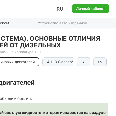
RU
Личный кабинет
иском
Устройство авто избранное
ИСТЕМА). ОСНОВНЫЕ ОТЛИЧИЯ
ЕЙ ОТ ДИЗЕЛЬНЫХ
ками на клавиатуре ← →
нзиновых двигателей
4.11.3 Смесеобразование и составы 
>
>>
двигателей
еобходим бензин.
й светлую жидкость, которая испаряется на воздухе