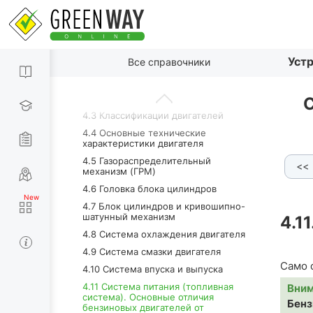
3.3 Основные технические
характеристики автомобиля
ГЛАВА 4.
Двигатель
По пунктам
4.1 О двигателях в целом
Устр
Все справочники
4.2 Простейший одноцилиндровый
двигатель внутреннего сгорания
(ДВС)
4.3 Классификации двигателей
4.4 Основные технические
характеристики двигателя
4.5 Газораспределительный
<<
4.11.1 Назначение и основ
механизм (ГРМ)
4.6 Головка блока цилиндров
4.7 Блок цилиндров и кривошипно-
шатунный механизм
4.11
4.8 Система охлаждения двигателя
4.9 Система смазки двигателя
Само 
4.10 Система впуска и выпуска
4.11 Система питания (топливная
Вни
система). Основные отличия
Бенз
бензиновых двигателей от