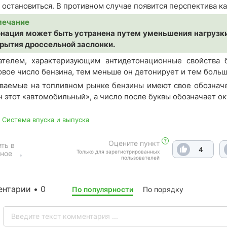
 остановиться. В противном случае появится перспектива ка
мечание
нация может быть устранена путем уменьшения нагрузки 
рытия дроссельной заслонки.
ателем, характеризующим антидетонационные свойства 
овое число бензина, тем меньше он детонирует и тем больш
ваемые на топливном рынке бензины имеют свое обозначени
н этот «автомобильный», а число после буквы обозначает ок
0 Система впуска и выпуска
?
Оцените пункт
ть в
4
Только для зарегистрированных
ное
пользователей
нтарии • 0
По популярности
По порядку