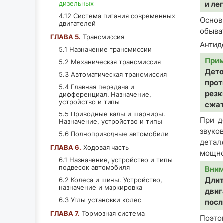
дизельных
и ле
4.12 Система питания современных
Основ
двигателей
обыва
ГЛАВА 5.
Трансмиссия
Антид
5.1 Назначение трансмиссии
При
5.2 Механическая трансмиссия
Дето
5.3 Автоматическая трансмиссия
прот
5.4 Главная передача и
резк
дифференциал. Назначение,
устройство и типы
сжат
5.5 Приводные валы и шарниры.
При д
Назначение, устройство и типы
звуко
5.6 Полноприводные автомобили
детал
ГЛАВА 6.
Ходовая часть
мощно
6.1 Назначение, устройство и типы
подвесок автомобиля
Вни
Длит
6.2 Колеса и шины. Устройство,
назначение и маркировка
двиг
6.3 Углы установки колес
посл
ГЛАВА 7.
Тормозная система
Поэто