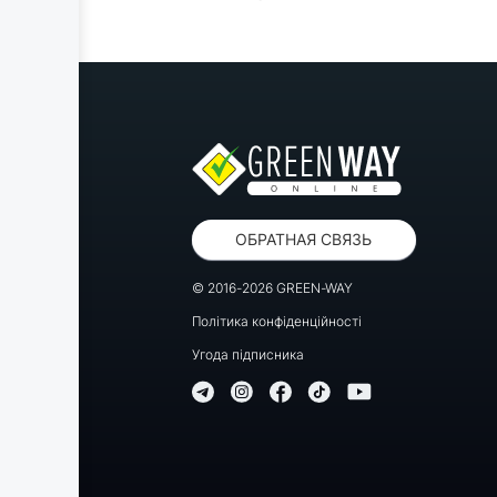
стекол. Назначение и принцип
работы
10.10 Указатели и индикаторы
10.11 Система отопления и
кондиционирования. Назначение,
устройство и принцип действия
ГЛАВА 11.
Техническое обслуживание
автомобиля
11.1 Меры предосторожности при
проведении технического
обслуживания владельцем
автомобиля
ОБРАТНАЯ СВЯЗЬ
11.2 Операции, которые
необходимо выполнять для
© 2016-2026 GREEN-WAY
поддержания автомобиля в
нормальном рабочем состоянии
Політика конфіденційності
11.3 Простейшие операции по
Угода підписника
обслуживанию автомобиля
11.4 График технического
обслуживания автомобиля
ПРИЛОЖЕНИЯ
Памятка водителя
Аббревиатуры