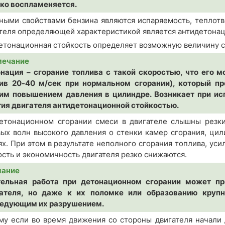
гко воспламеняется.
ными свойствами бензина являются испаряемость, теплотв
теля определяющей характеристикой является антидетонац
етонационная стойкость определяет возможную величину с
мечание
нация – сгорание топлива с такой скоростью, что его
ив 20-40 м/сек при нормальном сгорании), который п
им повышением давления в цилиндре. Возникает при ис
ия двигателя антидетонационной стойкостью.
етонационном сгорании смеси в двигателе слышны резки
вых волн высокого давления о стенки камер сгорания, ци
ях. При этом в результате неполного сгорания топлива, ус
сть и экономичность двигателя резко снижаются.
мание
ельная работа при детонационном сгорании может пр
ателя, но даже к их поломке или образованию круп
едующим их разрушением.
му если во время движения со стороны двигателя начали 