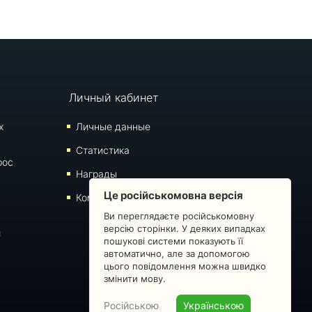
Личный кабинет
х
Личные данные
Статистика
рос
Награды
Це російськомовна версія
Комментарии
Ви переглядаєте російськомовну
версію сторінки. У деяких випадках
й
пошукові системи показують її
автоматично, але за допомогою
цього повідомлення можна швидко
змінити мову.
Російською
Українською