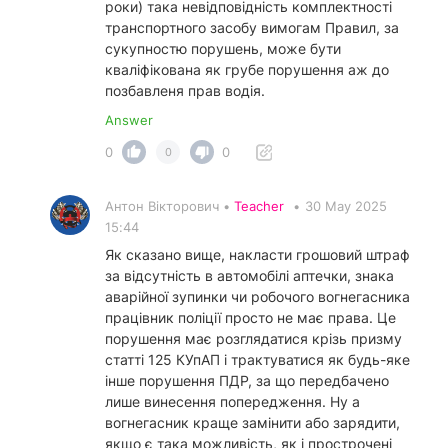
роки) така невідповідність комплектності
транспортного засобу вимогам Правил, за
сукупностю порушень, може бути
кваліфікована як грубе порушення аж до
позбавленя прав водія.
Answer
0
0
0
Антон Вікторович •
Teacher
•
30 May 2025
15:44
Як сказано вище, накласти грошовий штраф
за відсутність в автомобілі аптечки, знака
аварійної зупинки чи робочого вогнегасника
працівник поліції просто не має права. Це
порушення має розглядатися крізь призму
статті 125 КУпАП і трактуватися як будь-яке
інше порушення ПДР, за що передбачено
лише винесення попередження. Ну а
вогнегасник краще замінити або зарядити,
якщо є така можливість, як і прострочені