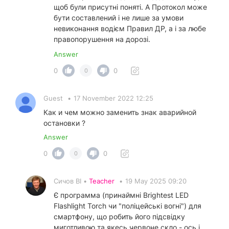
щоб були присутні поняті. А Протокол може
бути составлений і не лише за умови
невиконання водієм Правил ДР, а і за любе
правопорушення на дорозі.
Answer
0
0
0
Guest
•
17 November 2022 12:25
Как и чем можно заменить знак аварийной
остановки ?
Answer
0
0
0
Сичов ВІ •
Teacher
•
19 May 2025 09:20
Є программа (принаймні Brightest LED
Flashlight Torch чи "поліцейські вогні") для
смартфону, що робить його підсвідку
миготливою та якесь червоне скло - ось і