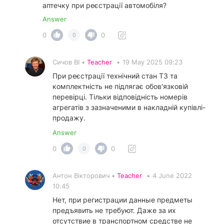
аптечку при реєстрації автомобіля?
Answer
0
0
0
Сичов ВІ •
Teacher
•
19 May 2025 09:23
При реєстрації технічний стан ТЗ та
комплектність не підлягає обов'язковій
перевірці. Тільки відповідність номерів
агрегатів з зазначеними в накладній купівлі-
продажу.
Answer
0
0
0
Антон Вікторович •
Teacher
•
4 June 2022
10:45
Нет, при регистрации данные предметы
предъявить не требуют. Даже за их
отсутствие в транспортном средстве не