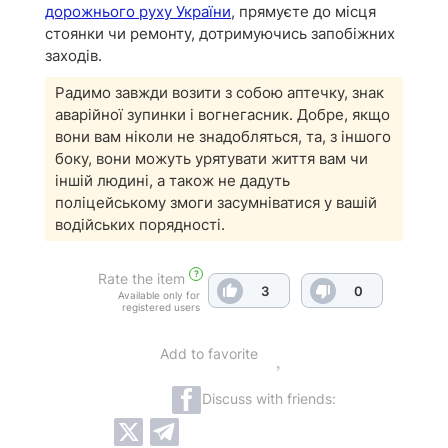
дорожнього руху України
, прямуєте до місця
стоянки чи ремонту, дотримуючись запобіжних
заходів.
Радимо завжди возити з собою аптечку, знак
аварійної зупинки і вогнегасник. Добре, якщо
вони вам ніколи не знадобляться, та, з іншого
боку, вони можуть урятувати життя вам чи
іншій людині, а також не дадуть
поліцейському змоги засумніватися у вашій
водійських порядності.
?
Rate the item
3
0
Available only for
registered users
Add to favorite
Discuss with friends: