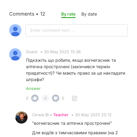
Comments • 12
By rate
By date
Guest
•
30 May 2025 15:36
Підкажіть що робити, якщо вогнегасник та
аптечка прострочені (закінчився термін
придатності)? Чи мають право за це накладати
штрафи?
Answer
0
0
0
Сичов ВІ •
Teacher
•
30 May 2025 20:12
"вогнегасник та аптечка прострочені"
Для водіїв з тимчасовими правами (на 2