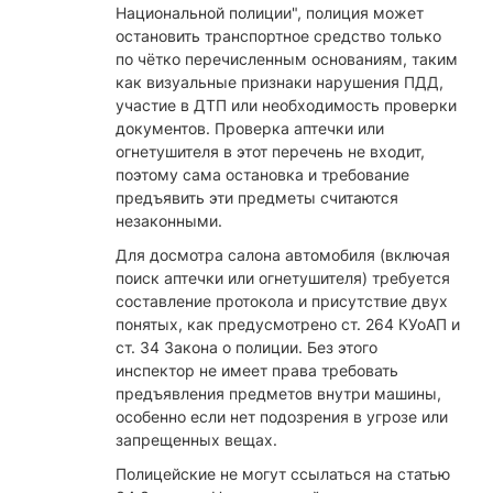
Национальной полиции", полиция может
остановить транспортное средство только
по чётко перечисленным основаниям, таким
как визуальные признаки нарушения ПДД,
участие в ДТП или необходимость проверки
документов. Проверка аптечки или
огнетушителя в этот перечень не входит,
поэтому сама остановка и требование
предъявить эти предметы считаются
незаконными.
Для досмотра салона автомобиля (включая
поиск аптечки или огнетушителя) требуется
составление протокола и присутствие двух
понятых, как предусмотрено ст. 264 КУоАП и
ст. 34 Закона о полиции. Без этого
инспектор не имеет права требовать
предъявления предметов внутри машины,
особенно если нет подозрения в угрозе или
запрещенных вещах.
Полицейские не могут ссылаться на статью