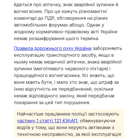
йдеться про аптечку, знак аварійної зупинки й
вогнегасник. Про це кажуть різноманітні
коментарі до ПДР, обговорення на різних
автомобільних форумах абощо. Однак у
жодному нормативно-правовому акті України
немає розшифрування цього терміна.
Правила дорожнього руху України
забороняють
експлуатацію транспортного засобу, якщо в
ньому немає медичної аптечки, знака аварійної
зупинки (миготливого червоного ліхтаря) і
працездатного вогнегасника. Усі знають, що
вони мають бути, і мало хто знає, що штраф за
їхню відсутність не передбачений, оскільки
немає відповідного закону, який передбачає
покарання за цей тип порушення.
Найчастіше працівники поліції застосовують
частину 1 статті 121 КУпАП
, обвинувачуючи
водіїв у тому, що вони керують автівками з
технічною несправністю, за якої експлуатація