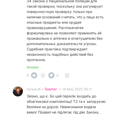
34 Закона о Национальной полиции для
такой проверки, поскольку она регулирует
поверхностную проверку только при
наличии оснований считать, что у лица есть
опасные предметы или орудия
правонарушения. Расплывчатая
формулировка не позволяет применять её
произвольно к аптечке и огнетушителю без
дополнительных доказательств угрозы.
Судебная практика подтверждает
незаконность подобных действий без
протокола.
Answer
0
0
0
Сичов ВІ •
Teacher
•
19 May 2025 09:11
Звізно, що є. Бо цей перелік входить до
обов'язкової комплентації ТЗ та є запорукою
безпеки на дорозі. Невиконання водієм
вимог Правил не підлягає під дію Закону,