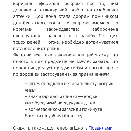
корисної інформації, зокрема про те, чим
доповнити стандартний набір автомобільної
аптечки, щоб вона стала добрим помічником
для будь-якого водія. Не сперечатимемося і з
нормами законодавства: заборонена
експлуатація транспортного засобу без цих
трьох речей — отже, необхідно дотримуватися
встановлених правил.
Якщо ви все-таки зізналися поліцейському, що
одного з цих предметів не маєте, заявіть, що
перед виїздом усі предмети були наявні, проте
по дорозі ви застосували їх за призначенням:
– аптечку віддали велосипедисту, котрий
упав;
– знак аварійної зупинки — водієві
автобуса, який висаджував дітей;
– вогнегасником загасили покинуте
багаття на узбіччі біля лісу.
Скажіть також, що тепер, згідно із
Правилами