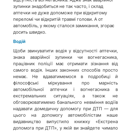
зупинки знадобиться не так часто, і склад
аптечки не дуже допоможе при відкритому
переломі чи відкритій травмі голови. А от
автомобіль, у якому сталося замикання, згорає
досить швидко.
Водій
Щоби звинуватити водія у відсутності аптечки,
знака аварійної зупинки чи вогнегасника,
працівник поліції має отримати зізнання від
самого водія. Інших законних способів просто
немає. Не вдаватимемося в подробиці й
філософські міркування про марність
автомобільної аптечки і вогнегасника в
екстремальних ситуаціях, а також не
обговорюватимемо банального невміння водіїв
надавати домедичну допомогу при ДТП — для
цього на допомогу автомобілістам наше
видавництво випустило книжку «Екстрена
допомога при ДТП», у якій ви знайдете чимало