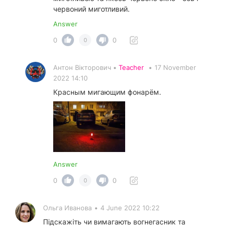
червоний миготливий.
Answer
0
0
0
Антон Вікторович •
Teacher
•
17 November
2022 14:10
Красным мигающим фонарём.
Answer
0
0
0
Ольга Иванова
•
4 June 2022 10:22
Підскажіть чи вимагають вогнегасник та