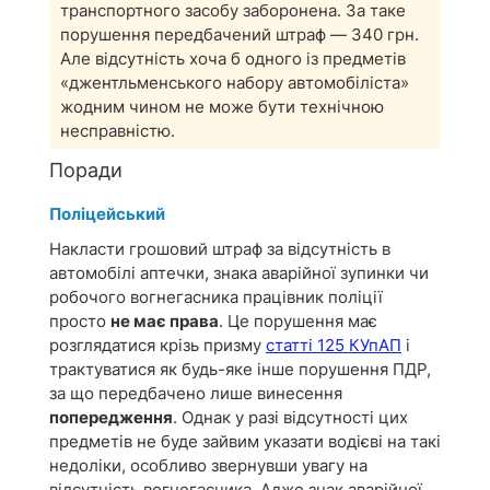
транспортного засобу заборонена. За таке
порушення передбачений штраф — 340 грн.
Але відсутність хоча б одного із предметів
«джентльменського набору автомобіліста»
жодним чином не може бути технічною
несправністю.
Поради
Поліцейський
Накласти грошовий штраф за відсутність в
автомобілі аптечки, знака аварійної зупинки чи
робочого вогнегасника працівник поліції
просто
не має права
. Це порушення має
розглядатися крізь призму
статті 125 КУпАП
і
трактуватися як будь-яке інше порушення ПДР,
за що передбачено лише винесення
попередження
. Однак у разі відсутності цих
предметів не буде зайвим указати водієві на такі
недоліки, особливо звернувши увагу на
відсутність вогнегасника. Адже знак аварійної