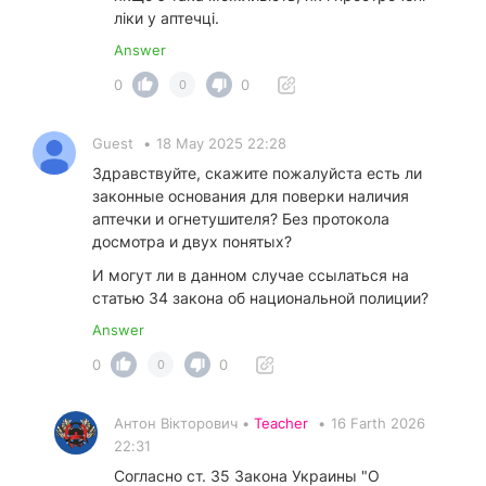
ліки у аптечці.
Answer
0
0
0
Guest
•
18 May 2025 22:28
Здравствуйте, скажите пожалуйста есть ли
законные основания для поверки наличия
аптечки и огнетушителя? Без протокола
досмотра и двух понятых?
И могут ли в данном случае ссылаться на
статью 34 закона об национальной полиции?
Answer
0
0
0
Антон Вікторович •
Teacher
•
16 Farth 2026
22:31
Согласно ст. 35 Закона Украины "О