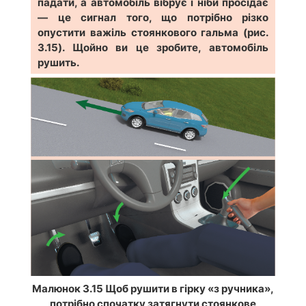
падати, а автомобіль вібрує і ніби просідає
— це сигнал того, що потрібно різко
опустити важіль стоянкового гальма (рис.
3.15). Щойно ви це зробите, автомобіль
рушить.
Малюнок 3.15 Щоб рушити в гірку «з ручника»,
потрібно спочатку затягнути стоянкове