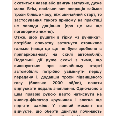
скотиться назад або двигун заглухне, дуже
мала. Втім, оскільки вся операція займає
трохи більше часу, ніж звичайний старт, то
застосування такого прийому на практиці
не завжди доцільно (про це ми ще
поговоримо нижче).
Отже, щоб рушити в гірку «з ручника»,
потрібно спочатку затягнути стоянкове
гальмо (якщо це ще не було зроблено в
припаркованому на схилі автомобілі).
Подальші дії дуже схожі з тими, що
виконуються при звичайному старті
автомобіля: потрібно увімкнути першу
передачу і, додавши трохи підвищеного
газу (близько 2000 об/хв), почати
відпускати педаль зчеплення. Одночасно з
цим правою рукою варто натиснути на
кнопку-фіксатор «ручника» і злегка ще
підняти важіль. У певний момент ви
відчуєте, що оберти двигуна починають