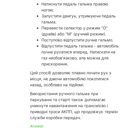
Натиснути педаль гальма правою
ногою.
Запустити двигун, утримуючи педаль
гальма.
Перевести селектор у режим "D"
(драйв) або "M" (ручний режим).
Поступово відпустити ручне гальмо.
Відпустити педаль гальма - автомобіль
почне рухатися вперед. Натискати на
газ необов’язково, але можна для
прискорення.
Цей спосіб дозволяє плавно почати рух з
місця, не даючи автомобілю покотитися
назад, особливо на підйомі.
Використання ручного гальма при
паркуванні та старті також допомагає
уникнути навантаження на трансмісію і
приводні троси АКПП, що продовжує термін
служби коробки передач.
Answer