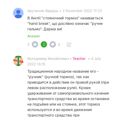
Арутюнян Вардуш
•
2 November 2022 17:23
В Англії "стояночний тормоз" називається
"hand break", що дослівно означає "ручне
гальмо". Дарма ви!
Answer
2
0
2
Володимир Михайлович •
Teacher
•
4 July
2022 13:15
Традиционное народное название его -
"ручник" (ручной тормоз), так как
приводится в действие он правой рукой (при
левом расположении руля). Кроме
удерживания от самопроизвольного качения
транспортного средства во время остановки
на подъёме или на стоянке, этот тормоз
используется и во время движения
транспортного средства при