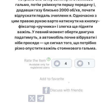
гальмо, потім увімкнути першу передачу і,
додавши газу близько 2000 об/хв, почати
відпускати педаль зчепленн я. Одночасно з
цим правою рукою варто натиснути на кнопку-
фіксатор «ручника» і злегка ще підняти
важіль. У певний момент оберти двигуна
падатимуть, а автомобіль почне вібрувати і
ніби просяде — це сигнал того, що потрібно
різко опустити важіль стоянкового гальма.
?
Rate the item
4
1
Available only for
registered users
Add to favorite
Discuss with friends: