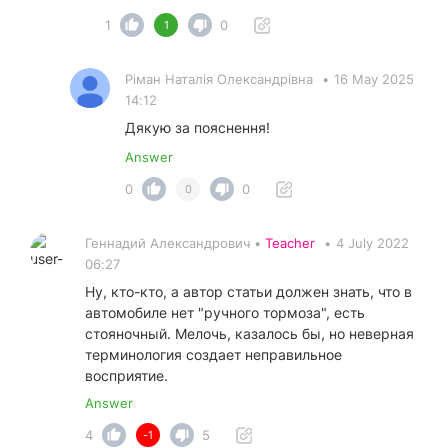
1
0
1
Ріман Наталія Олександрівна
•
16 May 2025
14:12
Дякую за пояснення!
Answer
0
0
0
Геннадий Александрович •
Teacher
•
4 July 2022
06:27
Ну, кто-кто, а автор статьи должен знать, что в
автомобиле нет "ручного тормоза", есть
стояночный. Мелочь, казалось бы, но неверная
терминология создает неправильное
восприятие.
Answer
4
5
-1