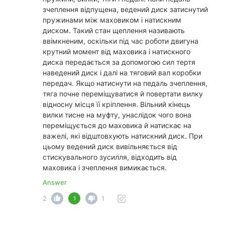
зчеплення відпущена, ведений диск затиснутий
пружинами між маховиком і натискним
диском. Такий стан щеплення називають
ввімкненим, оскільки під час роботи двигуна
крутний момент від маховика і натискного
диска передається за допомогою сил тертя
наведений диск і далі на тяговий вал коробки
передач. Якщо натиснути на педаль зчеплення,
тяга почне переміщуватися й повертати вилку
відносну місця її кріплення. Вільний кінець
вилки тисне на муфту, унаслідок чого вона
переміщується до маховика й натискає на
важелі, які відштовхують натискний диск. При
цьому ведений диск вивільняється від
стискувального зусилля, відходить від
маховика і зчеплення вимикається.
Answer
2
1
1