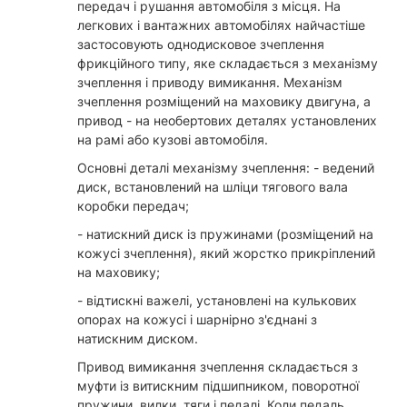
передач і рушання автомобіля з місця. На
легкових і вантажних автомобілях найчастіше
застосовують однодисковое зчеплення
фрикційного типу, яке складається з механізму
зчеплення і приводу вимикання. Механізм
зчеплення розміщений на маховику двигуна, а
привод - на необертових деталях установлених
на рамі або кузові автомобіля.
Основні деталі механізму зчеплення: - ведений
диск, встановлений на шліци тягового вала
коробки передач;
- натискний диск із пружинами (розміщений на
кожусі зчеплення), який жорстко прикріплений
на маховику;
- відтискні важелі, установлені на кулькових
опорах на кожусі і шарнірно з'єднані з
натискним диском.
Привод вимикання зчеплення складається з
муфти із витискним підшипником, поворотної
пружини, вилки, тяги і педалі. Коли педаль