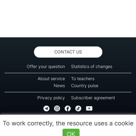
CONTACT US
Offer your question
Statistics of changes
About service
To teachers
News
Country pulse
Privacy policy
Subscriber agreement
Copyright © 2016-2026 Green-way
To work correctly, the resource uses a cookie
All rights reserved. No part of information from this page can be copied, reprinted or
used for reproduction, transmission to other devices. The last reload time 09:55
OK
(08.08.2026)