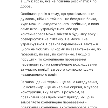
а цілу історію, яка не повинна розсипатися по
дорозі.
Особлива іронія в тому, що деякі замовники
думають, ніби контейнер - це бездонна бочка,
куди можна накидати всього і побільше, а воно
саме якось утрамбується. Або що
контейнеровоз може заїхати в будь-яку арку і
розвернутися на п'ятачку. Не може. І не
утрамбується. Правила перевезення вантажів
цього не люблять. Є норми по завантаженню, по
габаритах, по вазі, по кріпленню. І якщо їх
порушити, то контейнерне перевезення
перетвориться на контейнерне розслідування
за участю поліції, вагового контролю і дуже
незадоволеного водія.
Загалом, даний термін - це ваше нагадування,
що контейнер - це не чарівна скриня, а сувора
конструкція, яку везуть з розумом, за
правилами і без проміжних пригод. Якщо ви
замовляєте контейнерне перевезення -
поважайте і контейнер, і контейнеровоз, і того,