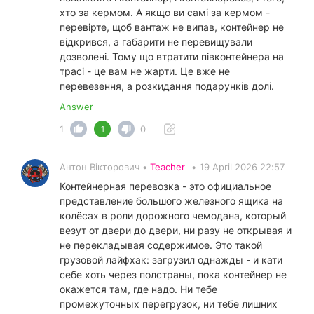
хто за кермом. А якщо ви самі за кермом -
перевірте, щоб вантаж не випав, контейнер не
відкрився, а габарити не перевищували
дозволені. Тому що втратити півконтейнера на
трасі - це вам не жарти. Це вже не
перевезення, а розкидання подарунків долі.
Answer
1
0
1
Антон Вікторович •
Teacher
•
19 April 2026 22:57
Контейнерная перевозка - это официальное
представление большого железного ящика на
колёсах в роли дорожного чемодана, который
везут от двери до двери, ни разу не открывая и
не перекладывая содержимое. Это такой
грузовой лайфхак: загрузил однажды - и кати
себе хоть через полстраны, пока контейнер не
окажется там, где надо. Ни тебе
промежуточных перегрузок, ни тебе лишних