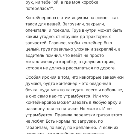
рук, ни тебе "ой, а где моя коробка
потерялась?".
Контейнеровоз с этим ящиком на спине - как
такси для вещей. Загрузили, закрыли,
опечатали, и поехали. Груз внутри может быть
каким угодно: от игрушек до тракторных
запчастей. Главное, чтобы контейнер был
целый, груз правильно уложен и закреплён, а
водитель помнил, что везёт не просто
металлическую коробку, а целую историю,
которая не должна рассыпаться по дороге.
Особая ирония в том, что некоторые заказчики
думают, будто контейнер - это бездонная
бочка, куда можно накидать всего и побольше,
а оно само как-то утрамбуется. Или что
контейнеровоз может заехать в любую арку и
развернуться на пятачке. Не может. И не
утрамбуется. Правила перевозки грузов этого
не любят. Есть нормы по загрузке, по
габаритам, по весу, по креплению. И если их
нарушить, то контейнерная перевозка