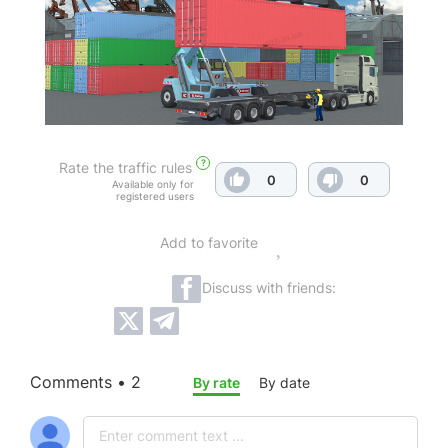
?
Rate the traffic rules
0
0
Available only for
registered users
Add to favorite
Discuss with friends:
Comments • 2
By rate
By date