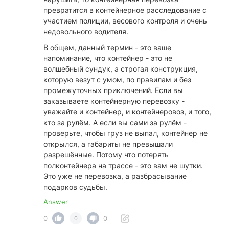
превратится в контейнерное расследование с
участием полиции, весового контроля и очень
недовольного водителя.
В общем, данный термин - это ваше
напоминание, что контейнер - это не
волшебный сундук, а строгая конструкция,
которую везут с умом, по правилам и без
промежуточных приключений. Если вы
заказываете контейнерную перевозку -
уважайте и контейнер, и контейнеровоз, и того,
кто за рулём. А если вы сами за рулём -
проверьте, чтобы груз не выпал, контейнер не
открылся, а габариты не превышали
разрешённые. Потому что потерять
полконтейнера на трассе - это вам не шутки.
Это уже не перевозка, а разбрасывание
подарков судьбы.
Answer
0
0
0