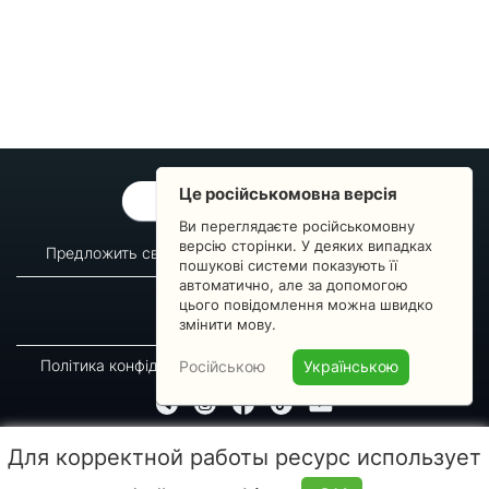
Це російськомовна версія
ОБРАТНАЯ СВЯЗЬ
Ви переглядаєте російськомовну
версію сторінки. У деяких випадках
Предложить свой вопрос
Статистика изменений
пошукові системи показують її
автоматично, але за допомогою
О сервисе
Преподавателям
цього повідомлення можна швидко
Новости
Пульс страны
змінити мову.
Політика конфіденційності
Угода підписника
Російською
Українською
© 2016-2026 GREEN-WAY
Для корректной работы ресурс использует
Копирование, перепечатка либо использование материалов данной страницы для
воспроизведения, переноса на другие носители информации запрещено. Время