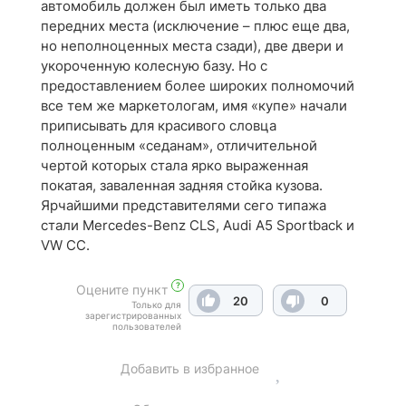
автомобиль должен был иметь только два
передних места (исключение – плюс еще два,
но неполноценных места сзади), две двери и
укороченную колесную базу. Но с
предоставлением более широких полномочий
все тем же маркетологам, имя «купе» начали
приписывать для красивого словца
полноценным «седанам», отличительной
чертой которых стала ярко выраженная
покатая, заваленная задняя стойка кузова.
Ярчайшими представителями сего типажа
стали Mercedes-Benz CLS, Audi A5 Sportback и
VW CC.
?
Оцените пункт
20
0
Только для
зарегистрированных
пользователей
Добавить в избранное