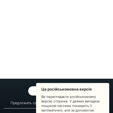
Це російськомовна версія
ОБРАТНАЯ СВЯЗЬ
Ви переглядаєте російськомовну
версію сторінки. У деяких випадках
Предложить свой вопрос
Статистика изменений
пошукові системи показують її
автоматично, але за допомогою
О сервисе
Преподавателям