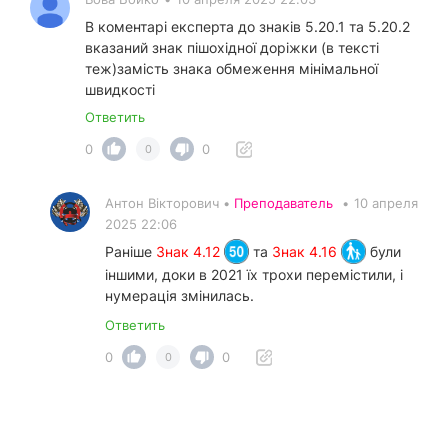
В коментарі експерта до знаків 5.20.1 та 5.20.2
вказаний знак пішохідної доріжки (в тексті
теж)замість знака обмеження мінімальної
швидкості
Ответить
0
0
0
Антон Вікторович •
Преподаватель
•
10 апреля
2025 22:06
Раніше
Знак 4.12
та
Знак 4.16
були
іншими, доки в 2021 їх трохи перемістили, і
нумерація змінилась.
Ответить
0
0
0