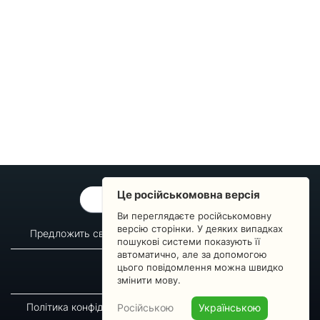
Це російськомовна версія
ОБРАТНАЯ СВЯЗЬ
Ви переглядаєте російськомовну
версію сторінки. У деяких випадках
Предложить свой вопрос
Статистика изменений
пошукові системи показують її
автоматично, але за допомогою
О сервисе
Преподавателям
цього повідомлення можна швидко
Новости
Пульс страны
змінити мову.
Політика конфіденційності
Угода підписника
Російською
Українською