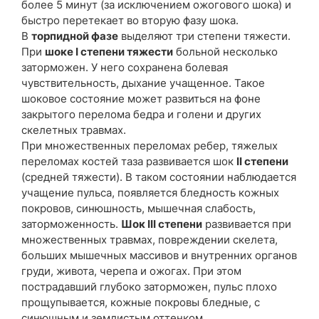
более 5 минут (за исключением ожогового шока) и
быстро перетекает во вторую фазу шока.
В
торпидной фазе
выделяют три степени тяжести.
При
шоке I степени тяжести
больной несколько
заторможен. У него сохранена болевая
чувствительность, дыхание учащенное. Такое
шоковое состояние может развиться на фоне
закрытого перелома бедра и голени и других
скелетных травмах.
При множественных переломах ребер, тяжелых
переломах костей таза развивается шок
II степени
(средней тяжести). В таком состоянии наблюдается
учащение пульса, появляется бледность кожных
покровов, синюшность, мышечная слабость,
заторможенность.
Шок III степени
развивается при
множественных травмах, повреждении скелета,
больших мышечных массивов и внутренних органов
груди, живота, черепа и ожогах. При этом
пострадавший глубоко заторможен, пульс плохо
прощупывается, кожные покровы бледные, с
синюшным и землистым оттенком.