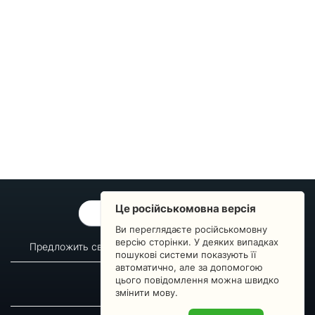
Це російськомовна версія
ОБРАТНАЯ СВЯЗЬ
Ви переглядаєте російськомовну
версію сторінки. У деяких випадках
Предложить свой вопрос
Статистика изменений
пошукові системи показують її
автоматично, але за допомогою
О сервисе
Преподавателям
цього повідомлення можна швидко
Новости
Пульс страны
змінити мову.