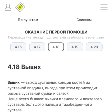
По пунктам
Списком
ОКАЗАНИЕ ПЕРВОЙ ПОМОЩИ
Перемещение между подпунктами свайпом влево-вправо
15
4.16
4.17
4.18
4.19
4.20
4
4.18 Вывих
Вывих
— выход суставных концов костей из
суставной впадины, иногда при этом происходит
разрыв суставной сумки и связок.
Чаще всего бывают вывихи плечевого и локтевого
суставов, большого пальца и тазобедренного
сустава.