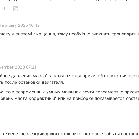
0
 February 2025 16:49
иску у системі змащення, тому необхідно зупинити транспортний 
vember 2023 07:21
ное давление масла", а что является причиной отсутствия нео
ь после остановки двигателя.
ре, то в современных умных машинах почти повсеместно присутс
ровень масла корректный" или на приборке показывается соот
й в Киеве ,после криворуких стошников которые забыли постав