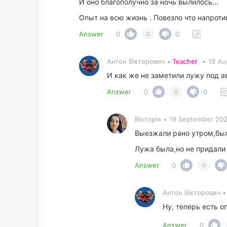
И оно благополучно за ночь вылилось...
Опыт на всю жизнь . Повезло что напрот
Answer
0
0
0
Антон Вікторович •
Teacher
•
19 Au
И как же не заметили лужу под а
Answer
0
0
0
Вікторія
•
19 September 202
Выезжали рано утром,бы
Лужа была,но не придали
Answer
0
0
Антон Вікторович 
Ну, теперь есть о
Answer
0