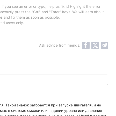
 if you see an error or typo, help us fix it! Highlight the error
neously press the "Ctrl" and "Enter" keys. We will learn about
es and fix them as soon as possible.
red users only.
Ask advice from friends:
. Такой значок загорается при запуске двигателя, и не
емах в системе смазки или падении уровня или давления
дикатор дополнен надписью min, senso, oil level (надписи