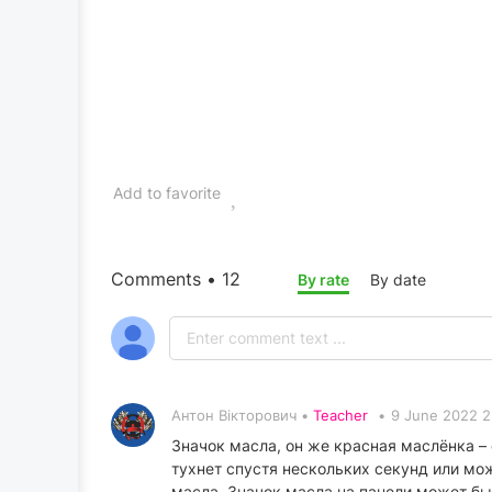
Add to favorite
Comments • 12
By rate
By date
Антон Вікторович •
Teacher
•
9 June 2022 2
Значок масла, он же красная маслёнка – 
тухнет спустя нескольких секунд или мо
масла. Значок масла на панели может быт