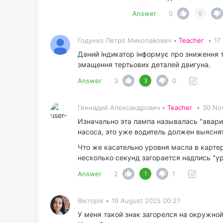
Answer
0
0
Годунко Петро Миколайович •
Teacher
•
17
Даний індикатор інформує про зниження т
змащення тертьових деталей двигуна.
Answer
3
0
3
Геннадий Александрович •
Teacher
•
30 No
Изначально эта лампа называлась "аварий
насоса, это уже водитель должен выяснят
Что же касательно уровня масла в карте
несколько секунд загорается надпись "у
Answer
2
1
1
Вікторія
•
19 August 2025 00:27
У меня такой знак загорелся на окружно