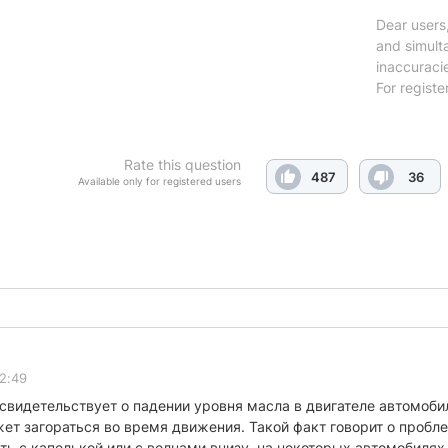
Dear users,
and simulta
inaccuraci
For registe
Rate this question
487
36
Available only for registered users
2:49
свидетельствует о падении уровня масла в двигателе автомобиля
жет загораться во время движения. Такой факт говорит о пробл
ь с капелькой или с волнами внизу, на некоторых автомобилях ин