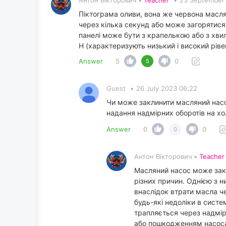
Антон Вікторович •
Teacher
•
23 September
Піктограма оливи, вона же червона маслян
через кілька секунд або може загорятися 
панелі може бути з крапелькою або з хвиля
H (характеризують низький і високий ріве
Answer
5
0
5
Guest
•
26 July 2023 06:22
Чи може заклинити масляний насос
надання надмірних оборотів на х
Answer
0
0
0
Антон Вікторович •
Teacher
Масляний насос може закл
різних причин. Однією з н
внаслідок втрати масла ч
будь-які недоліки в систе
трапляється через надмір
або пошкодженням насоса