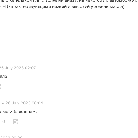
 и H (характеризующими низкий и высокий уровень масла).
26 July 2023 02:07
няло
•
26 July 2023 08:04
за моїм бажанням.
0