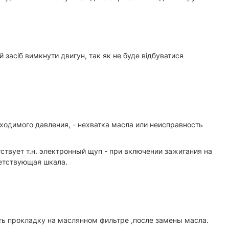
засіб вимкнути двигун, так як не буде відбуватися
бходимого давления, - нехватка масла или неисправность
твует т.н. электронный щуп - при включении зажигания на
ветствующая шкала.
ить прокладку на маслянном фильтре ,после замены масла.