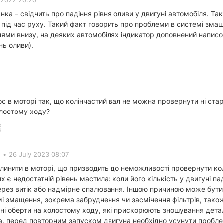
 2022 20:20
ка – свідчить про падіння рівня оливи у двигуні автомобіля. Так
під час руху. Такий факт говорить про проблеми в системі змащ
ми внизу, на деяких автомобілях індикатор доповнений написом mi
нь оливи).
 в моторі так, що колінчастий вал не можна провернути ні старте
олостому ходу?
•
26 July 2023 08:07
инити в моторі, що призводить до неможливості провернути колі
их є недостатній рівень мастила: коли його кількість у двигуні 
ерез витік або надмірне спалювання. Іншою причиною може бути
мі змащення, зокрема забруднення чи засмічення фільтрів, також
ні оберти на холостому ходу, які прискорюють зношування дет
, перед повторним запуском двигуна необхідно усунути проблем