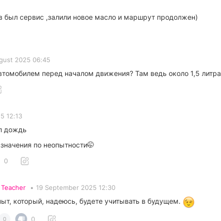
ив был сервис ,залили новое масло и маршрут продолжен)
gust 2025 06:45
втомобилем перед началом движения? Там ведь около 1,5 литра
5 12:13
л дождь
 значения по неопытности🤭
0
•
Teacher
•
19 September 2025 12:30
пыт, который, надеюсь, будете учитывать в будущем.
0
0