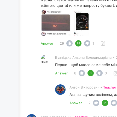
жёлтого цвета) или же попросту буквы L
Answer
29
1
28
Бузніцька Альона Володимирівна
•
Перше - щоб масло саме себе мі
Answer
8
0
8
Антон Вікторович •
Teacher
Ага, за щучим велінням, 
Answer
2
2