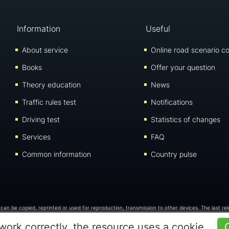
Information
Useful
About service
Online road scenario co
Books
Offer your question
Theory education
News
Traffic rules test
Notifications
Driving test
Statistics of changes
Services
FAQ
Common information
Country pulse
e can be copied, reprinted or used for reproduction, transmission to other devices. The last re
work correctly, the resource uses a cookie