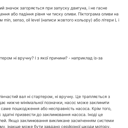
ий значок загоряється при запуску двигуна, і не гасне
ення або падіння рівня чи тиску оливи. Піктограма оливи на
n, senso, oil level (написи жовтого кольору) або літери L і
ром ні вручну? І з якої причини? - наприклад із-за
нчастий вал ні стартером, ні вручну. Це трапляється з
падає нижче мінімальної позначки, насос може заклинити
 саме пошкодження або несправність насоса. Крім того,
 здатні призвести до заклинювання насоса. Іноді це
алей. Якщо заклинювання викликане засміченням системи
у, інакше може бути завдано серйозної шкоди мотору.