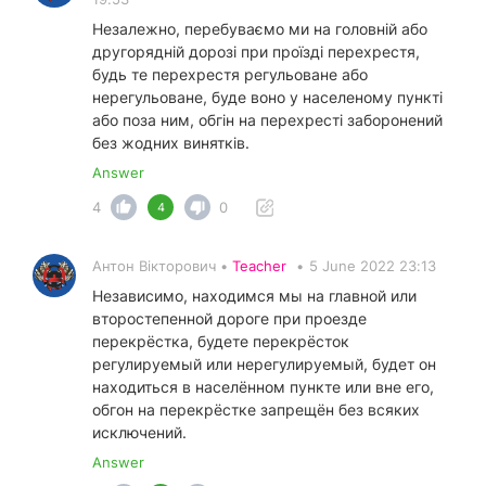
Незалежно, перебуваємо ми на головній або
другорядній дорозі при проїзді перехрестя,
будь те перехрестя регульоване або
нерегульоване, буде воно у населеному пункті
або поза ним, обгін на перехресті заборонений
без жодних винятків.
Answer
4
0
4
Антон Вікторович •
Teacher
•
5 June 2022 23:13
Независимо, находимся мы на главной или
второстепенной дороге при проезде
перекрёстка, будете перекрёсток
регулируемый или нерегулируемый, будет он
находиться в населённом пункте или вне его,
обгон на перекрёстке запрещён без всяких
исключений.
Answer