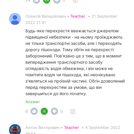
24
0
24
Олексій Валерійович •
Teacher
•
21 September
2022 21:41
Будь-яке перехрестя вважається джерелом
підвищеної небезпеки - на ньому проїжджають
не тільки транспортні засоби, але і переходять
дорогу пішоходи. Тому обгін на перехресті
заборонений. Пов'язано це з тим, що в момент
випередження транспортного засобу
оглядовість водія обмежена, і він може не
помітити водія чи пішохода, які неочікувано
з'являться на проїзній частині. Обгін дозволений
перед перехрестям за умови, що він
завершиться до його початку.
Answer
6
0
6
Антон Вікторович •
Teacher
•
4 September 2022
19:53