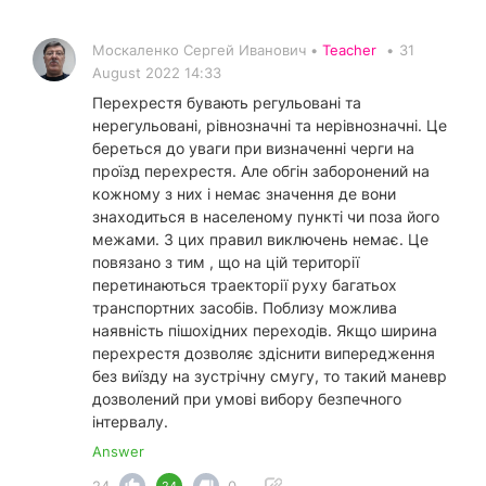
Москаленко Сергей Иванович •
Teacher
•
31
August 2022 14:33
Перехрестя бувають регульовані та
нерегульовані, рівнозначні та нерівнозначні. Це
береться до уваги при визначенні черги на
проїзд перехрестя. Але обгін заборонений на
кожному з них і немає значення де вони
знаходиться в населеному пункті чи поза його
межами. З цих правил виключень немає. Це
повязано з тим , що на цій території
перетинаються траекторії руху багатьох
транспортних засобів. Поблизу можлива
наявність пішохідних переходів. Якщо ширина
перехрестя дозволяє здіснити випередження
без виїзду на зустрічну смугу, то такий маневр
дозволений при умові вибору безпечного
інтервалу.
Answer