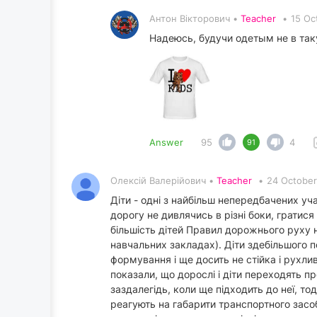
Антон Вікторович •
Teacher
•
15 Oc
Надеюсь, будучи одетым не в так
Answer
95
4
91
Олексій Валерійович •
Teacher
•
24 October
Діти - одні з найбільш непередбачених уч
дорогу не дивлячись в різні боки, гратис
більшість дітей Правил дорожнього руху н
навчальних закладах). Діти здебільшого по
формування і ще досить не стійка і рухл
показали, що дорослі і діти переходять 
заздалегідь, коли ще підходить до неї, то
реагують на габарити транспортного засоб