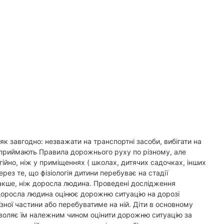
як завгодно: незважати на транспортні засоби, вибігати на
і сприймають Правила дорожнього руху по різному, але
гійно, ніж у приміщеннях ( школах, дитячих садочках, інших
рез те, що фізіологія дитини перебуває на стадії
накше, ніж доросла людина. Проведені дослідження
 доросла людина оцінює дорожню ситуацію на дорозі
їзної частини або перебуватиме на ній. Діти в основному
озволяє їм належним чином оцінити дорожню ситуацію за