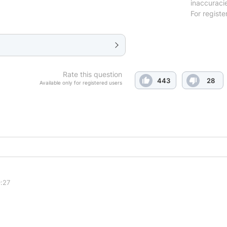
inaccuraci
For registe
Rate this question
443
28
Available only for registered users
:27