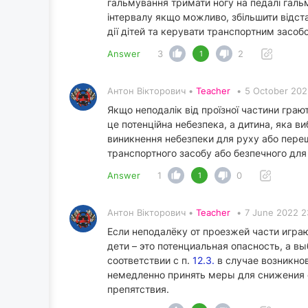
гальмування тримати ногу на педалі галь
інтервалу якщо можливо, збільшити відст
дії дітей та керувати транспортним засобо
Answer
3
2
1
Антон Вікторович •
Teacher
•
5 October 202
Якщо неподалік від проїзної частини грають
це потенційна небезпека, а дитина, яка ви
виникнення небезпеки для руху або переш
транспортного засобу або безпечного для 
Answer
1
0
1
Антон Вікторович •
Teacher
•
7 June 2022 2
Если неподалёку от проезжей части играю
дети – это потенциальная опасность, а 
соответствии с п.
12.3.
в случае возникно
немедленно принять меры для снижения с
препятствия.