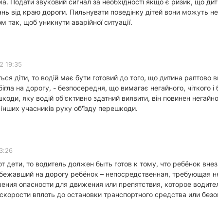
ма. Подати звуковий сигнал за необхідності якщо є ризик, що ди
ань від краю дороги. Пильнувати поведінку дітей вони можуть 
м так, щоб уникнути аварійної ситуації.
2 19:35
ся діти, то водій має бути готовий до того, що дитина раптово ви
бігла на дорогу, - безпосередня, що вимагає негайного, чіткого 
коди, яку водій об'єктивно здатний виявити, він повинен негайн
інших учасників руху об'їзду перешкоди.
3:26
т дети, то водитель должен быть готов к тому, что ребёнок вн
выбежавший на дорогу ребёнок – непосредственная, требующая н
вения опасности для движения или препятствия, которое водите
корости вплоть до остановки транспортного средства или безо