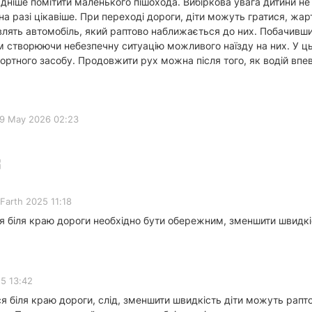
адніше помітити маленького пішохода. Вибіркова увага дитини не
на разі цікавіше. При переході дороги, діти можуть гратися, жар
являть автомобіль, який раптово наближається до них. Побачивши 
им створюючи небезпечну ситуацію можливого наїзду на них. У ц
ртного засобу. Продовжити рух можна після того, як водій впев
9 May 2026 02:23
 Farth 2025 11:18
я біля краю дороги необхідно бути обережним, зменшити швидкіс
5 13:42
я біля краю дороги, слід, зменшити швидкість діти можуть рапто