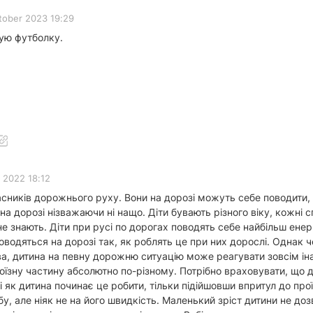
tober 2023 19:29
ую футболку.
 2022 18:12
асників дорожнього руху. Вони на дорозі можуть себе поводити, 
я на дорозі нізважаючи ні нащо. Діти бувають різного віку, кожн
е знають. Діти при русі по дорогах поводять себе найбільш енер
водяться на дорозі так, як роблять це при них дорослі. Однак че
ива, дитина на певну дорожню ситуацію може реагувати зовсім і
проїзну частину абсолютно по-різному. Потрібно враховувати, що
ді як дитина починає це робити, тільки підійшовши впритул до про
у, але ніяк не на його швидкість. Маленький зріст дитини не д