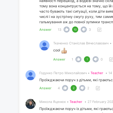
наявності перешкод, а водієві значно скл
тому вона концентрується на тому, що їй 
часто бувають такі ситуації, коли діти ви
числі і на зустрічну смугу руху, тим сам
гальмування аж до повної зупинки транспо
Answer
13
3
10
Ткаченко Станіслав Вячеславович
•
cool
Answer
1
0
1
Годунко Петро Миколайович •
Teacher
•
14
Проїжджаючи поруч з дітьми, які граютьс
Answer
4
2
2
Микола Яценюк •
Teacher
•
27 February 202
Проїжджаючи поруч із дітьми, які граютьс