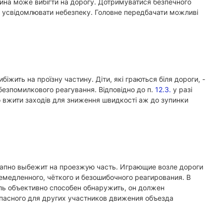
тина може вибігти на дорогу. Дотримуватися безпечного
не усвідомлювати небезпеку. Головне передбачати можливі
біжить на проїзну частину. Діти, які граються біля дороги, -
і безпомилкового реагування. Відповідно до п.
12.3.
у разі
о вжити заходів для зниження швидкості аж до зупинки
езапно выбежит на проезжую часть. Играющие возле дороги
емедленного, чёткого и безошибочного реагирования. В
ль объективно способен обнаружить, он должен
пасного для других участников движения объезда