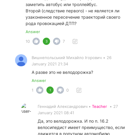
заметить автобус или троллейбус.
Второй (следствие первого) - не является ли
узаконенное пересечение траекторий своего
рода провокацией ДТП?
Answer
10
7
3
Вишнепольський Михайло Ігорович
•
26
January 2021 21:34
А разве это не велодорожка?
Answer
1
0
1
Геннадий Александрович •
Teacher
•
27
January 2021 08:41
Да, это велодорожка. И по п. 16.2
велосипедист имеет преимущество, если
движется в попутном автомобилю