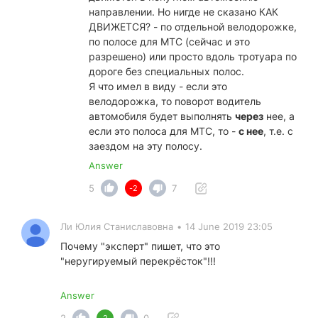
направлении. Но нигде не сказано КАК
ДВИЖЕТСЯ? - по отдельной велодорожке,
по полосе для МТС (сейчас и это
разрешено) или просто вдоль тротуара по
дороге без специальных полос.
Я что имел в виду - если это
велодорожка, то поворот водитель
автомобиля будет выполнять
через
нее, а
если это полоса для МТС, то -
с нее
, т.е. с
заездом на эту полосу.
Answer
5
7
-2
Ли Юлия Станиславовна
•
14 June 2019 23:05
Почему "эксперт" пишет, что это
"неругируемый перекрёсток"!!!
Answer