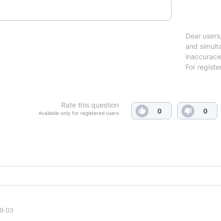
Dear users,
and simulta
inaccuraci
For registe
Rate this question
0
0
Available only for registered users
19:03