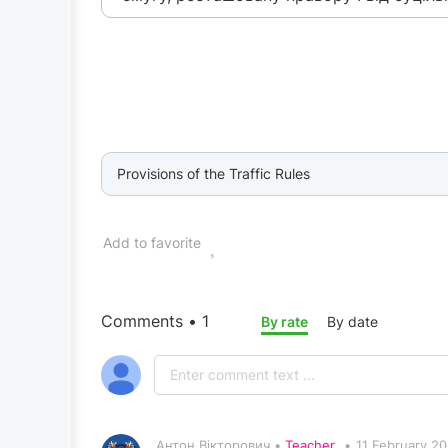
Provisions of the Traffic Rules
Add to favorite
Comments • 1
By rate
By date
Антон Вікторович •
Teacher
•
11 February 2