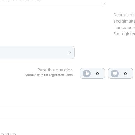
Dear users,
and simulta
inaccuraci
For registe
Rate this question
0
0
Available only for registered users
022 20:32