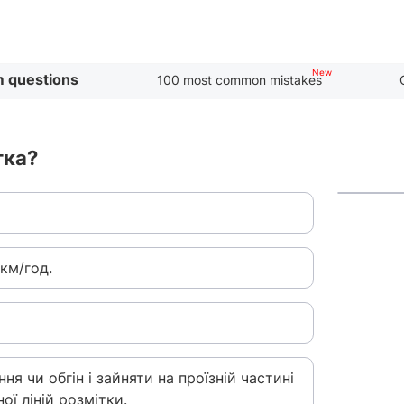
 questions
100 most common mistakes
тка?
км/год.
я чи обгін і зайняти на проїзній частині
ої ліній розмітки.