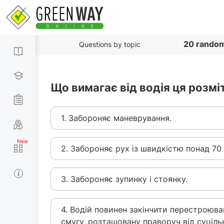
20 random
Questions by topic
Що вимагає від водія ця розмі
1. Забороняє маневрування.
2. Забороняє рух із швидкістю понад 70 
3. Забороняє зупинку і стоянку.
4. Водій повинен закінчити перестроюванн
смугу, розташовану праворуч від суцільн