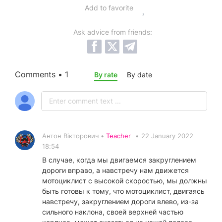
Add to favorite
Ask advice from friends:
Comments • 1
By rate
By date
Антон Вікторович •
Teacher
•
22 January 2022
18:54
В случае, когда мы двигаемся закруглением
дороги вправо, а навстречу нам движется
мотоциклист с высокой скоростью, мы должны
быть готовы к тому, что мотоциклист, двигаясь
навстречу, закруглением дороги влево, из-за
сильного наклона, своей верхней частью