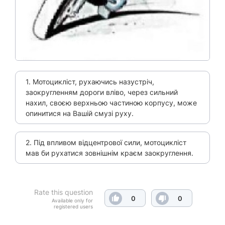
1. Мотоцикліст, рухаючись назустріч,
заокругленням дороги вліво, через сильний
нахил, своєю верхньою частиною корпусу, може
опинитися на Вашій смузі руху.
2. Під впливом відцентрової сили, мотоцикліст
мав би рухатися зовнішнім краєм заокруглення.
Rate this question
0
0
Available only for
registered users