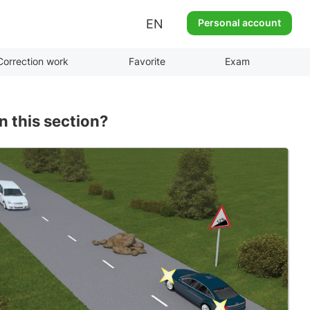
EN
Personal account
Correction work
Favorite
Exam
n this section?