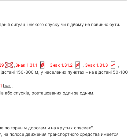
ній ситуації ніякого спуску чи підйому не повинно бути.
.29
,
Знак 1.31.1
,
Знак 1.31.2
,
Знак 1.31.3
,
дстані 150-300 м, у населених пунктах – на відстані 50-100
.1
.
 або спусків, розташованих один за одним.
 по горным дорогам и на крутых спусках".
, на полосе движения транспортного средства имеется