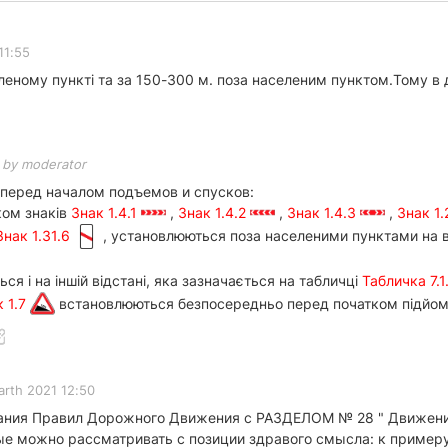
11:55
еному пункті та за 150-300 м. поза населеним пунктом.Тому в да
d by moderator
 перед началом подъемов и спусков:
ком знаків
Знак 1.4.1
,
Знак 1.4.2
,
Знак 1.4.3
,
Знак 1
Знак 1.31.6
, установлюються поза населеними пунктами на ві
ся і на іншій відстані, яка зазначається на табличці
Табличка 7.1
к 1.7
встановлюються безпосередньо перед початком підйомів
arth 2021 12:50
ания Правил Дорожного Движения с РАЗДЕЛОМ № 28 " Движение
ые можно рассматривать с позиции здравого смысла: к примеру