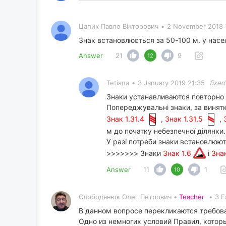
Цапик Павло Вікторович
•
2 November 2018 
Знак встановлюється за 50-100 м. у насел
Answer
21
9
12
Tetiana
•
3 January 2019 21:35
fixe
Знаки устанавливаются повторно
Попереджувальні знаки, за винят
Знак 1.31.4
,
Знак 1.31.5
,
м до початку небезпечної ділянки.
У разі потреби знаки встановлюють
>>>>>>> Знаки
Знак 1.6
і
Зна
Answer
11
1
10
Слободянюк Олег Петрович •
Teacher
•
3 F
В данном вопросе перекликаются требов
Одно из немногих условий Правил, котор