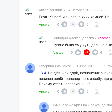
Anton Korshun
•
24 October 2019 08:57
Ехал "Камаз" и выволил кучу камней. Не
Answer
0
0
0
Геннадий Александрович •
Teacher
Нужно было ему чуть дальше выва
Answer
5
6
-1
Катерина Лав Свитс
•
11 June 2019 00:27
fi
13.4.
На ділянках доріг, позначених знак
повинен водій транспортного засобу, що 
Почему ответ неправильный?
Answer
0
0
0
Тумановська Крістіна Олександрівна
я тоже долго не могла понять, в 