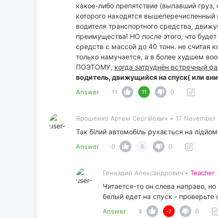
какое-либо препятствие (выпавший груз, 
которого находятся вышеперечисленный п
водителя транспортного средства, движущ
преимущества! НО после этого, что буде
средств с массой до 40 тонн. не считая 
только намучается, а в более худшем во
ПОЭТОМУ,
когда затруднён встречный р
водитель, движущийся на спуск( или вни
Answer
11
0
11
Ярошенко Артем Сергійович
•
17 November 
Так білий автомобіль рухається на підйом 
Answer
0
0
0
Геннадий Александрович •
Teacher
Читается-то он слева направо, но
белый едет на спуск - проверьте 
Answer
4
6
-2