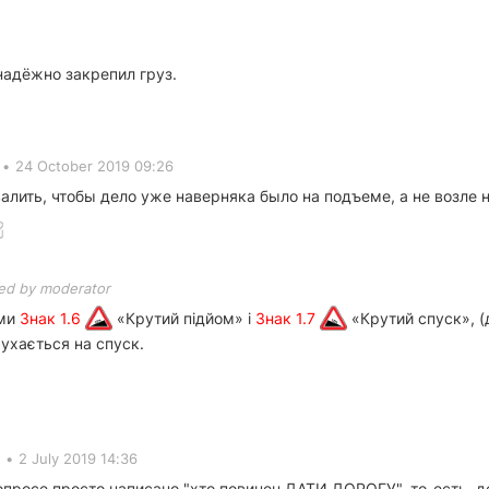
 надёжно закрепил груз.
•
24 October 2019 09:26
лить, чтобы дело уже наверняка было на подъеме, а не возле не
xed by moderator
ами
Знак 1.6
«Крутий підйом» і
Знак 1.7
«Крутий спуск», (
рухається на спуск.
•
2 July 2019 14:36
вопросе просто написано "хто повинен ДАТИ ДОРОГУ", то-есть, де