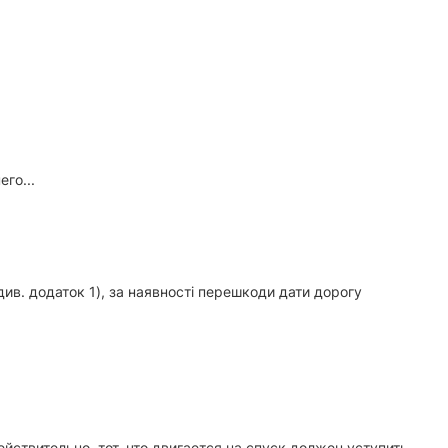
го...
див. додаток 1), за наявності перешкоди дати дорогу
йствительно, тот, что двигается на спуск должен уступить