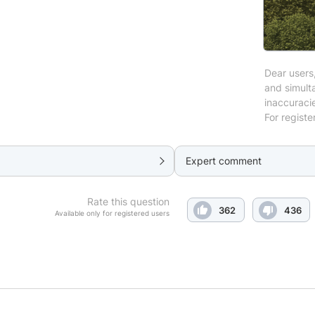
Dear users,
and simulta
inaccuraci
For registe
Expert comment
Rate this question
362
436
Available only for registered users