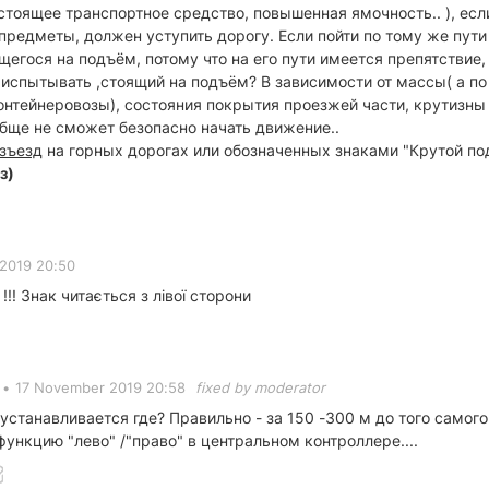
стоящее транспортное средство, повышенная ямочность.. ), если
редметы, должен уступить дорогу. Если пойти по тому же пути 
егося на подъём, потому что на его пути имеется препятствие, 
т испытывать ,стоящий на подъём? В зависимости от массы( а 
контейнеровозы), состояния покрытия проезжей части, крутизны 
обще не сможет безопасно начать движение..
азъезд
на горных дорогах или обозначенных знаками "Крутой по
з)
2019 20:50
!!! Знак читається з лівої сторони
•
17 November 2019 20:58
fixed by moderator
 устанавливается где? Правильно - за 150 -300 м до того самого 
функцию "лево" /"право" в центральном контроллере....