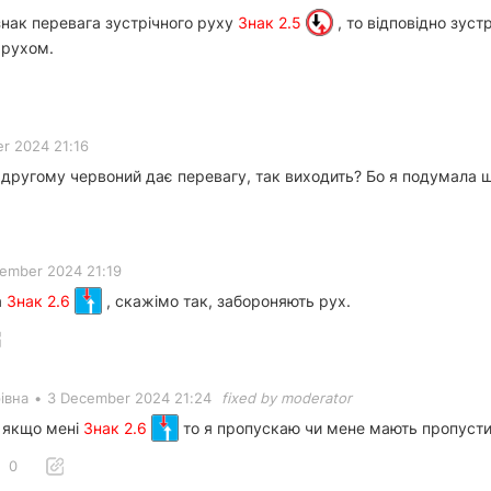
нак перевага зустрічного руху
Знак 2.5
, то відповідно зус
 рухом.
r 2024 21:16
другому червоний дає перевагу, так виходить? Бо я подумала що
ember 2024 21:19
а
Знак 2.6
, скажімо так, забороняють рух.
івна
•
3 December 2024 21:24
fixed by moderator
. якщо мені
Знак 2.6
то я пропускаю чи мене мають пропусти
0