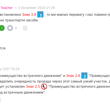
•
Teacher
•
3 December 2024 21:28
 встановлено
Знак 2.6
, то ми маємо перевагу і нас повинні
чні транспортні засоби.
0
1
тся.
y 2021 10:24
реимущество встречного движение" и
Знак 2.6
"Преимущест
ределить очередность проезда через этот самый узкий участок. 
дет установлен
Знак 2.5
"Преимущество встречного движения
д встречным движением".