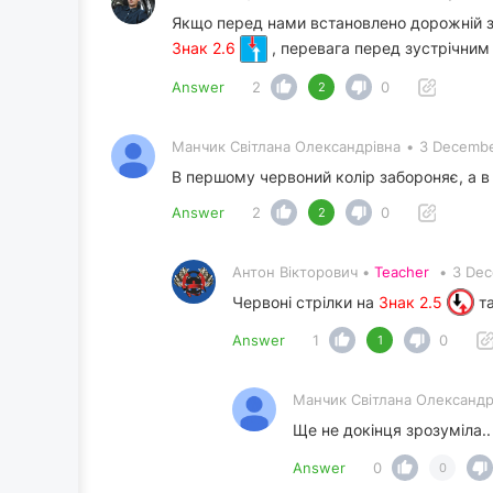
Якщо перед нами встановлено дорожній з
Знак 2.6
, перевага перед зустрічним
Answer
2
0
2
Манчик Світлана Олександрівна
•
3 Decembe
В першому червоний колір забороняє, а в 
Answer
2
0
2
Антон Вікторович •
Teacher
•
3 Dec
Червоні стрілки на
Знак 2.5
т
Answer
1
0
1
Манчик Світлана Олександр
Ще не докінця зрозуміла.
Answer
0
0