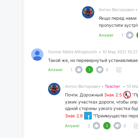
Антон Вікторович 
Якщо перед нами
пропустити зустрі
Answer
1
Gontar Nikita Mihaylovich
•
10 May 2021 10:21
Такой же, но перевернутый устанавливае
Answer
1
0
1
Антон Вікторович •
Teacher
•
10 Ma
Почти. Дорожный
Знак 2.5
"П
узких участках дороги, чтобы оп
одной стороны узкого участка бу
Знак 2.6
"Преимущество пере
Answer
2
0
2