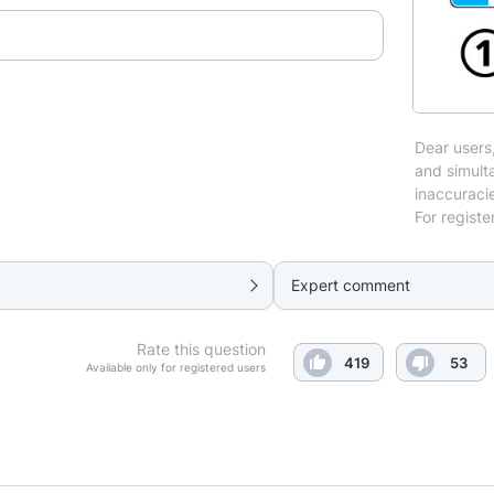
Dear users,
and simulta
inaccuraci
For registe
Expert comment
Rate this question
419
53
Available only for registered users