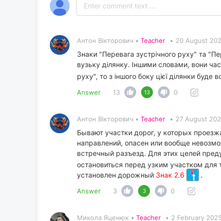
Антон Вікторович •
Teacher
•
20 August 202
Знаки "Перевага зустрічного руху" та "П
вузьку ділянку. Іншими словами, вони час
руху", то з іншого боку цієї ділянки буде
Answer
13
0
13
Антон Вікторович •
Teacher
•
27 August 202
Бывают участки дорог, у которых проезж
направлений, опасен или вообще невозмо
встречный разъезд. Для этих целей пр
остановиться перед узким участком для т
установлен дорожный
Знак 2.6
.
Answer
3
0
3
Микола Яценюк •
Teacher
•
2 February 2025