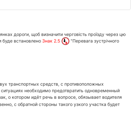
янках дороги, щоб визначити черговість проїзду через цю
ки буде встановлено
Знак 2.5
"Перевага зустрічного
двух транспортных средств, с противоположных
их ситуациях необходимо предотвратить одновременный
ак, о котором идёт речь в вопросе, обязывает водителя
енно, с обратной стороны такого узкого участка будет