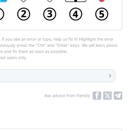
 if you see an error or typo, help us fix it! Highlight the error
neously press the "Ctrl" and "Enter" keys. We will learn about
es and fix them as soon as possible.
red users only.
Ask advice from friends: