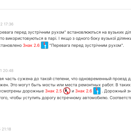
2 17:36
еревага перед зустрічним рухом" встановлюються на вузьких діл
то використовуються в парі. І якщо з одного боку вузької ділян
 встановлено
Знак 2.6
"Перевага перед зустрічним рухом".
1 20:48
ая часть сужена до такой степени, что одновременный проезд 
жен. Это могут быть мосты или места ремонтных работ. В так
едусмотрены дорожные
Знак 2.5
и
Знак 2.6
. Дорожный зн
ого, чтобы уступить дорогу встречному автомобилю. Соответств
 21:18