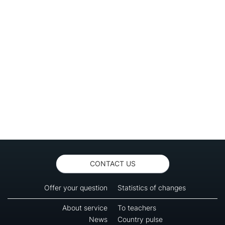
CONTACT US
Offer your question
Statistics of changes
About service
To teachers
News
Country pulse