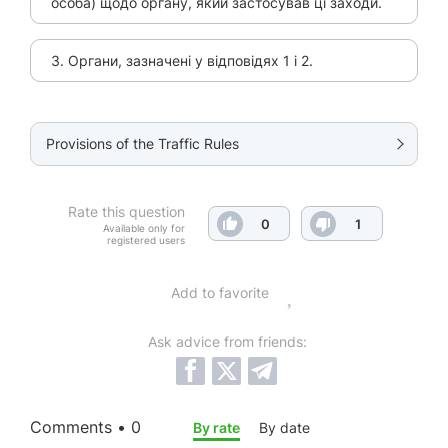
особа) щодо органу, який застосував ці заходи.
3. Органи, зазначені у відповідях 1 і 2.
Provisions of the Traffic Rules
Rate this question
0
1
Available only for
registered users
Add to favorite
Ask advice from friends:
Comments • 0
By rate
By date