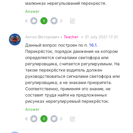
малюнках нерегульований перехрестя.
Answer
6
0
6
Антон Вікторович •
Teacher
•
31 July 2021 17:31
Данный вопрос построен по п.
16.1.
Перекрёсток, порядок движения на котором
определяется сигналами светофора или
регулировщика, считается регулируемым. На
таком перекрёстке водитель должен
руководствоваться сигналами светофора или
регулировщика, а не знаками приоритета.
Соответственно, применяя это знание, не
составит труда найти на предложенных
рисунках нерегулируемый перекрёсток.
Answer
6
0
6