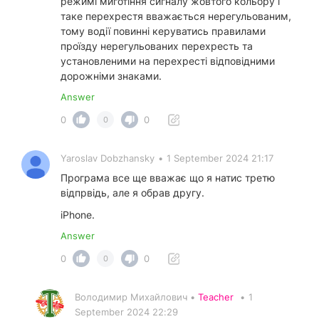
режимі миготіння сигналу жовтого кольору і
таке перехрестя вважається нерегульованим,
тому водії повинні керуватись правилами
проїзду нерегульованих перехресть та
установленими на перехресті відповідними
дорожніми знаками.
Answer
0
0
0
Yaroslav Dobzhansky
•
1 September 2024 21:17
Програма все ще вважає що я натис третю
відпрвідь, але я обрав другу.
iPhone.
Answer
0
0
0
Володимир Михайлович •
Teacher
•
1
September 2024 22:29