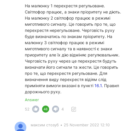
На малюнку 1 перехрестя регульоване.
Світлофор працює, а знаки пріоритету не діють.
На малюнку 2 світлофор працює в режимі
миготливого сигналу. Це говорить про те, що
перехрестя нерегульоване. Черговість руху
буде визначатись по знакам пріоритету. На
малюнку 3 світлофор працює в режимі
миготливого сигналу та в наявності є знаки
приоритету але їх дію відміняє регулювальник.
Черговість руху через це перехрестя будуть
визначати його сигнали та жести. Це говорить
про те, що перехрестя регульоване. Для
визначення виду перехрестя відіям слід
приміняти вимоги вказані в пункті
16.1.
Правил
дорожнього руху.
Answer
52
4
48
максим стозуб
•
25 November 2022 12:10