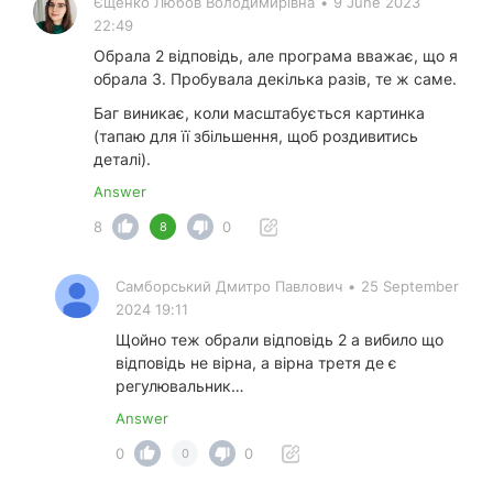
Єщенко Любов Володимирівна
•
9 June 2023
22:49
Обрала 2 відповідь, але програма вважає, що я
обрала 3. Пробувала декілька разів, те ж саме.
Баг виникає, коли масштабується картинка
(тапаю для її збільшення, щоб роздивитись
деталі).
Answer
8
0
8
Самборський Дмитро Павлович
•
25 September
2024 19:11
Щойно теж обрали відповідь 2 а вибило що
відповідь не вірна, а вірна третя де є
регулювальник…
Answer
0
0
0