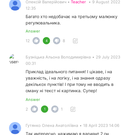
Олексій Валерійович •
Teacher
•
9 August 2022
12:35
Багато хто недобачає на третьому малюнку
регулювальника.
Answer
12
8
4
Бузніцька Альона Володимирівна
•
29 July 2023
00:31
Приклад ідеального питання! І цікаве, і на
уважність, і на логіку, і на знання одразу
декількох пунктів! І при тому не вводить в
оману ні текст ні картинка. Супер!
Answer
2
1
1
Гутянко Олена Анатоліївна
•
18 April 2023 14:06
Так интересно, нажимаю я вариант 2 он