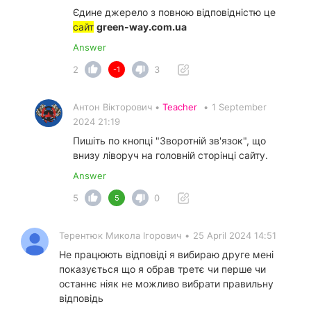
Єдине джерело з повною відповідністю це
сайт
green-way.com.ua
Answer
2
3
-1
Антон Вікторович •
Teacher
•
1 September
2024 21:19
Пишіть по кнопці "Зворотній зв'язок", що
внизу ліворуч на головній сторінці сайту.
Answer
5
0
5
Терентюк Микола Ігорович
•
25 April 2024 14:51
Не працюють відповіді я вибираю друге мені
показується що я обрав третє чи перше чи
останнє ніяк не можливо вибрати правильну
відповідь