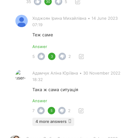
35
5
30
Ходжоян Ірина Михайлівна
•
14 June 2023
07:19
Теж саме
Answer
5
2
3
Адамчук Аліна Юріївна
•
30 November 2022
18:32
Така ж сама ситуація
Answer
7
2
5
4 more answers