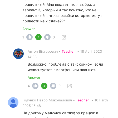
правильный. Мне выдает что я выбрала
вариант 3, который и так понятно, что не
правильный… что за ошибки которые могут
привести не к сдаче???
Answer
1
0
1
Антон Вікторович •
Teacher
•
18 April 2023
14:08
Возможно, проблема с тачскрином, если
используется смартфон или планшет.
Answer
4
0
4
Годунко Петро Миколайович •
Teacher
•
10 Farth
2025 15:48
На другому малюнку світлофор працює в