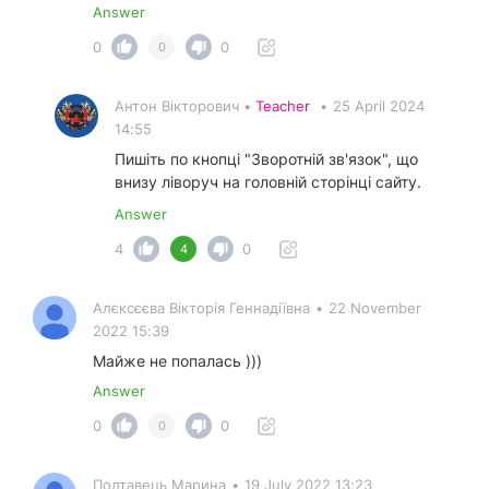
Answer
0
0
0
Антон Вікторович •
Teacher
•
25 April 2024
14:55
Пишіть по кнопці "Зворотній зв'язок", що
внизу ліворуч на головній сторінці сайту.
Answer
4
0
4
Алєксєєва Вікторія Геннадіївна
•
22 November
2022 15:39
Майже не попалась )))
Answer
0
0
0
Полтавець Марина
•
19 July 2022 13:23