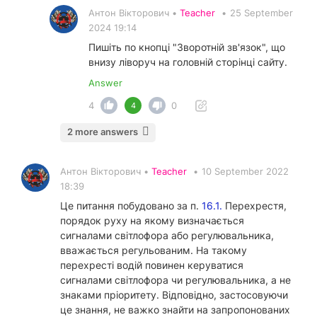
Антон Вікторович •
Teacher
•
25 September
2024 19:14
Пишіть по кнопці "Зворотній зв'язок", що
внизу ліворуч на головній сторінці сайту.
Answer
4
0
4
2 more answers
Антон Вікторович •
Teacher
•
10 September 2022
18:39
Це питання побудовано за п.
16.1.
Перехрестя,
порядок руху на якому визначається
сигналами світлофора або регулювальника,
вважається регульованим. На такому
перехресті водій повинен керуватися
сигналами світлофора чи регулювальника, а не
знаками пріоритету. Відповідно, застосовуючи
це знання, не важко знайти на запропонованих