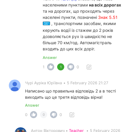
населеними пунктами
на всіх дорогах
та на дорогах, що проходять через
населені пункти, позначені
Знак 5.51
, транспортним засобам, якими
керують водії із стажем до 2 років
дозволяється рух із швидкістю не
більше 70 км/год. Автомагістраль
входить до цих всіх доріг.
Answer
1
0
1
Чурі Ауріка Юріївна
•
5 February 2026 21:27
Написано що правильна відповідь 2 а в тесті
виходить що це третя відповідь вірна!
Answer
0
0
0
Антон Вікторович •
Teacher
•
5 February 2026