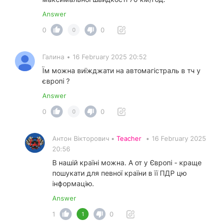
Answer
0
0
0
Галина
•
16 February 2025 20:52
Їм можна виїжджати на автомагістраль в тч у
європі ?
Answer
0
0
0
Антон Вікторович •
Teacher
•
16 February 2025
20:56
В нашій країні можна. А от у Європі - краще
пошукати для певної країни в її ПДР цю
інформацію.
Answer
1
0
1