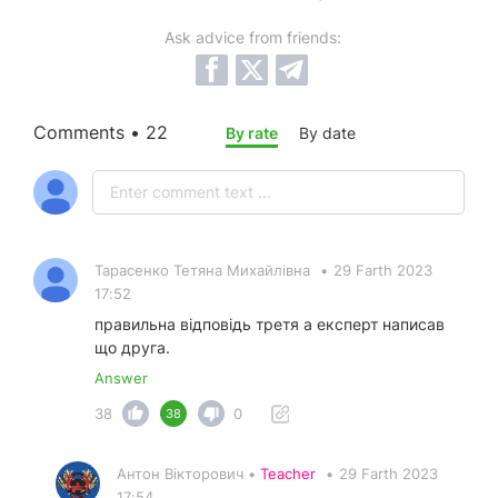
Ask advice from friends:
Comments • 22
By rate
By date
Тарасенко Тетяна Михайлівна
•
29 Farth 2023
17:52
правильна відповідь третя а експерт написав
що друга.
Answer
38
0
38
Антон Вікторович •
Teacher
•
29 Farth 2023
17:54