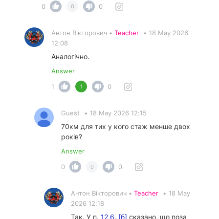
0
0
0
Антон Вікторович •
Teacher
•
18 May 2026
12:08
Аналогічно.
Answer
1
0
1
Guest
•
18 May 2026 12:15
70км для тих у кого стаж менше двох
років?
Answer
0
0
0
Антон Вікторович •
Teacher
•
18 May
2026 12:18
Так. У п.
12.6. [б]
сказано, що поза