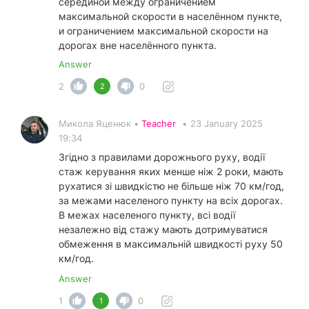
серединой между ограничением
максимальной скорости в населённом пункте,
и ограничением максимальной скорости на
дорогах вне населённого пункта.
Answer
2
0
2
Микола Яценюк •
Teacher
•
23 January 2025
19:34
Згідно з правилами дорожнього руху, водії
стаж керування яких менше ніж 2 роки, мають
рухатися зі швидкістю не більше ніж 70 км/год,
за межами населеного пункту на всіх дорогах.
В межах населеного пункту, всі водії
незалежно від стажу мають дотримуватися
обмеження в максимальній швидкості руху 50
км/год.
Answer
1
0
1