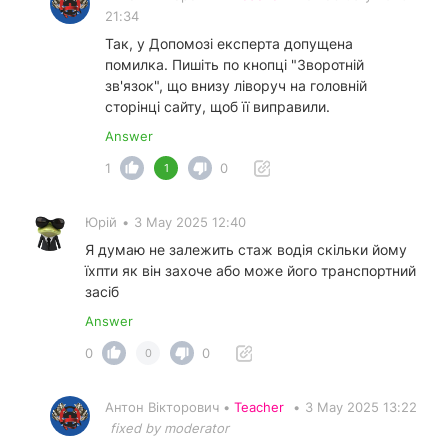
21:34
Так, у Допомозі експерта допущена
помилка. Пишіть по кнопці "Зворотній
зв'язок", що внизу ліворуч на головній
сторінці сайту, щоб її виправили.
Answer
1
0
1
Юрій
•
3 May 2025 12:40
Я думаю не залежить стаж водія скільки йому
їхпти як він захоче або може його транспортний
засіб
Answer
0
0
0
Антон Вікторович •
Teacher
•
3 May 2025 13:22
fixed by moderator