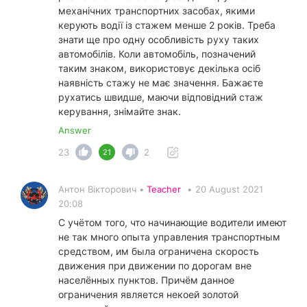
механічних транспортних засобах, якими
керують водії із стажем менше 2 років. Треба
знати ще про одну особливість руху таких
автомобілів. Коли автомобіль, позначений
таким знаком, використовує декілька осіб
наявність стажу не має значення. Бажаєте
рухатись швидше, маючи відповідний стаж
керування, знімайте знак.
Answer
23
2
21
Антон Вікторович •
Teacher
•
20 August 2021
20:08
С учётом того, что начинающие водители имеют
не так много опыта управления транспортным
средством, им была ограничена скорость
движения при движении по дорогам вне
населённых пунктов. Причём данное
ограничения является некоей золотой