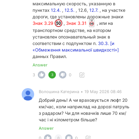
максимальную скорость, указанную в
пунктах
12.4.
,
12.5.
, 12.6,
12.7.
, на участке
дороги, где установлены дорожные знаки
Знак 3.29
,
Знак 3.31
, или на
транспортном средстве, на котором
установлен опознавательный знак в
соответствии с подпунктом п.
30.3. [и
«Обмеження максимальної швидкості»]
данных Правил.
Answer
3
0
3
Волошина Катерина
•
19 May 2026 08:46
Добрий день! А чи враховується люфт 20
км/час, коли наприклад на дорозі патруль
з радаром? Чи для новачків лише 70 км/
час і ні кілометром більше?
Answer
0
0
0