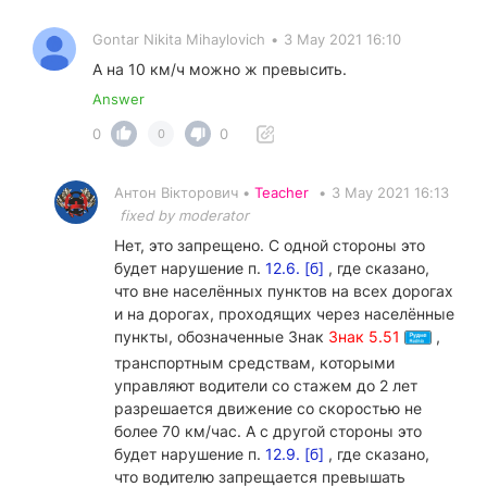
Gontar Nikita Mihaylovich
•
3 May 2021 16:10
А на 10 км/ч можно ж превысить.
Answer
0
0
0
Антон Вікторович •
Teacher
•
3 May 2021 16:13
fixed by moderator
Нет, это запрещено. С одной стороны это
будет нарушение п.
12.6. [б]
, где сказано,
что вне населённых пунктов на всех дорогах
и на дорогах, проходящих через населённые
пункты, обозначенные Знак
Знак 5.51
,
транспортным средствам, которыми
управляют водители со стажем до 2 лет
разрешается движение со скоростью не
более 70 км/час. А с другой стороны это
будет нарушение п.
12.9. [б]
, где сказано,
что водителю запрещается превышать