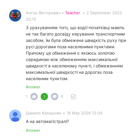
Антон Вікторович •
Teacher
•
2 September 2022
20:15
З урахуванням того, що водії-початківці мають
не так багато досвіду керування транспортним
засобом, їм була обмежена швидкість руху при
русі дорогами поза населеними пунктами.
Причому це обмеження є якоюсь золотою
серединою між обмеженням максимальної
швидкості в населеному пункті, і обмеженням
максимальної швидкості на дорогах поза
населеним пунктом.
Answer
1
0
1
Данило Калашник
•
18 May 2026 12:04
А на автомагістралі?
Answer