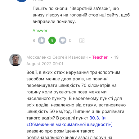
Пишіть по кнопці "Зворотній зв'язок", що
внизу ліворуч на головній сторінці сайту, щоб
виправили помилку.
Answer
8
0
8
Москаленко Сергей Иванович •
Teacher
•
19
August 2022 09:01
Водії, в яких стаж керування транспортним
засобом менше двох років, не повинні
перевищувати швидкість 70 кілометрів на
годину коли рухаються поза межами
населеного пункту. В населеному пункті для
всіх водіїв, незалежно від стажу, встановлено
швидкість 50 км/год. Питання а як розпізнати
такого водія? В розділі пункт
30.3. [и
«Обмеження максимальної швидкості»]
вказано про розміщення такого
розпізнавального знаку ззаді ліворуч на