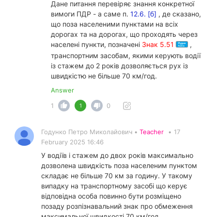
Дане питання перевіряє знання конкретної
вимоги ПДР - а саме п.
12.6. [б]
, де сказано,
що поза населеними пунктами на всіх
дорогах та на дорогах, що проходять через
населені пункти, позначені
Знак 5.51
,
транспортним засобам, якими керують водії
із стажем до 2 років дозволяється рух із
швидкістю не більше 70 км/год.
Answer
1
0
1
Годунко Петро Миколайович •
Teacher
•
17
February 2025 16:46
У водіїв і стажем до двох років максимально
дозволена швидкість поза населеним пунктом
складає не більше 70 км за годину. У такому
випадку на транспортному засобі що керує
відповідна особа повинно бути розміщено
позаду розпізнавальний знак про обмеження
максимальної швидкості 70 км/год.