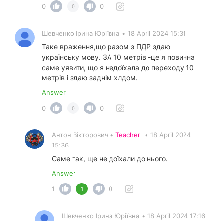
0
0
0
Шевченко Ірина Юріївна
•
18 April 2024 15:31
Таке враження,що разом з ПДР здаю
українську мову. ЗА 10 метрів -це я повинна
саме уявити, що я недоїхала до переходу 10
метрів і здаю заднім хлдом.
Answer
0
0
0
Антон Вікторович •
Teacher
•
18 April 2024
15:36
Саме так, ще не доїхали до нього.
Answer
1
0
1
Шевченко Ірина Юріївна
•
18 April 2024 17:16