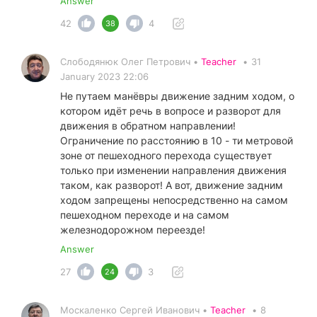
Answer
42
4
38
Слободянюк Олег Петрович •
Teacher
•
31
January 2023 22:06
Не путаем манёвры движение задним ходом, о
котором идёт речь в вопросе и разворот для
движения в обратном направлении!
Ограничение по расстоянию в 10 - ти метровой
зоне от пешеходного перехода существует
только при изменении направления движения
таком, как разворот! А вот, движение задним
ходом запрещены непосредственно на самом
пешеходном переходе и на самом
железнодорожном переезде!
Answer
27
3
24
Москаленко Сергей Иванович •
Teacher
•
8