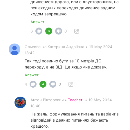
движением дорога, или с двусторонним, на
пешеходных переходах движение задним
ходом запрещено.
Answer
6
0
6
Ольховська Катерина Андріївна
•
19 May 2024
18:42
Так тоді повинно бути за 10 метрів ДО
переходу, а не ВІД. Це якщо «не доїхав».
Answer
4
0
4
Антон Вікторович •
Teacher
•
19 May 2024
18:46
На жаль, формулювання питань та варіантів
відповідей в деяких питаннях бажають
кращого.