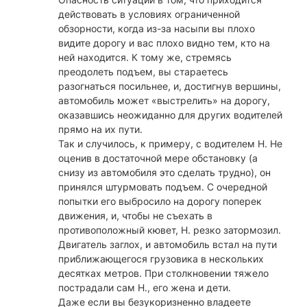
действовать в условиях ограниченной
обзорности, когда из-за насыпи вы плохо
видите дорогу и вас плохо видно тем, кто на
ней находится. К тому же, стремясь
преодолеть подъем, вы стараетесь
разогнаться посильнее, и, достигнув вершины,
автомобиль может «выстрелить» на дорогу,
оказавшись неожиданно для других водителей
прямо на их пути.
Так и случилось, к примеру, с водителем Н. Не
оценив в достаточной мере обстановку (а
снизу из автомобиля это сделать трудно), он
принялся штурмовать подъем. С очередной
попытки его выбросило на дорогу поперек
движения, и, чтобы не съехать в
противоположный кювет, Н. резко затормозил.
Двигатель заглох, и автомобиль встал на пути
приближающегося грузовика в нескольких
десятках метров. При столкновении тяжело
пострадали сам Н., его жена и дети.
Даже если вы безукоризненно владеете