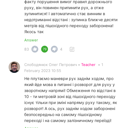
факту порушення вимог правил дорожнього
руху, він повинен припинити рух, а отже
зупинитися! І автоматично стає винним в
недотриманні відстані : зупинка ближче десяти
метрів від пішохідного переходу заборонена!
Якось так
Answer
83
4
79
Слободянюк Олег Петрович •
Teacher
•
1
February 2023 10:55
Не плутаємо маневри рух заднім ходом, про
який йде мова в питанні і розворот для руху у
зворотному напрямі! Обмеження по відстані в
10 - ти метровій зоні від пішохідного переходу
існує тільки при зміні напряму руху такому, як
розворот! А ось, рух заднім ходом заборонені
безпосередньо на самому пішохідному
переході і на самому залізничному переїзді!