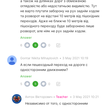
а також на ділянках доріг з обмеженою
оглядовістю або недостатньою видимістю. Тут
не варто плутати заборону на рух заднім ходом
та розворот на відстані 10 метрів від пішохідних
переходів. Адже не ближче 10 метрів від
пішохідного переходу буде заборонено лише
розворот, але ніяк не рух заднім ходом.
Answer
6
0
6
Gontar Nikita Mihaylovich
•
3 May 2021 10:19
А если пешеходный переход на дороге с
односторонним движением?
Answer
5
0
5
Антон Вікторович •
Teacher
•
3 May 2021 10:21
Независимо от того, с односторонним