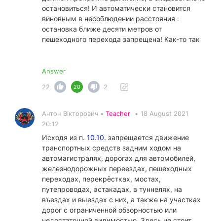
остановиться! И автоматически становится
виновным в несоблюдении расстояния :
остановка ближе десяти метров от
пешеходного перехода запрещена! Как-то так
Answer
22
2
20
Антон Вікторович •
Teacher
•
18 August 2021
20:12
Исходя из п.
10.10.
запрещается движение
транспортных средств задним ходом на
автомагистралях, дорогах для автомобилей,
железнодорожных переездах, пешеходных
переходах, перекрёстках, мостах,
путепроводах, эстакадах, в туннелях, на
въездах и выездах с них, а также на участках
дорог с ограниченной обзорностью или
недостаточной видимостью. Здесь не стоит