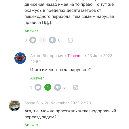
движения назад имея на то право. То тут же
окажусь в пределах десяти метров от
пешеходного перехода, тем самым нарушая
правила ПДД.
Answer
0
0
0
Антон Вікторович •
Teacher
•
13 June 2023
22:59
И что именно тогда нарушите?
Answer
1
0
1
Sasha S.
•
20 November 2022 23:23
Ага, т.е. можно проезжать железнодорожный
переезд задом?
Answer