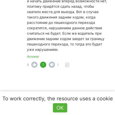
и начать движение вперёд возможности нет,
поэтому придётся сдать назад, чтобы
хватило места для выезда. Вот в случае
такого движения задним ходом, когда
расстояние до пешеходного перехода
сократится, нарушением данное действие
считаться не будет. Если же водитель при
движении задним ходом заедет за границу
пешеходного перехода, то тогда это будет
уже нарушением.
Answer
8
1
7
To work correctly, the resource uses a cookie
OK