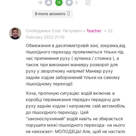
18
0
18
8 more answers
Слободянюк Олег Петрович •
Teacher
•
22
February 2023 21:10
Обмеження в десятиметровій зоні, зокрема,від
пішохідного переходу проявляються тільки під
час припинення руху ( зупинка / стоянка ), а
також при виконанні маневру розворот для
руху у зворотному напрямі! Маневр руху
заднім ходом заборонений тільки на самому
пішохідному переході!
Хоча, пропоную ситуацію: водій включає в
коробці перемикання передач передачу для
руху заднім ходом і направляє свій автомобіль
до пішохідного переходу. Цей
"законослухняний" водій навіть не збирається
порушити межі пішохідного перехода- на нього
не наезжает- МОЛОДЕЦЬ! Але, щоб не настало