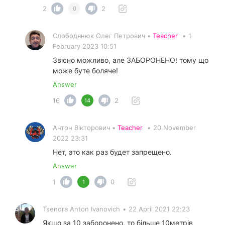
2
2
0
Слободянюк Олег Петрович •
Teacher
•
1
February 2023 10:51
Звісно можливо, але ЗАБОРОНЕНО! тому що
може буте боляче!
Answer
16
2
14
Антон Вікторович •
Teacher
•
20 November
2022 23:31
Нет, это как раз будет запрещено.
Answer
1
0
1
Tsendra Anton Ivanovich
•
22 April 2021 22:23
Якщо за 10 заборонено, то більше 10метрів