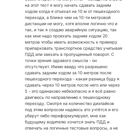
на этот тест я могу начать сдавать задним
ходом когда я отъехал на 10 м от пешеходного
перехода, а ближе чем на 10-ти метровой
дистанции не могу, хотя вполне логично что и
так, и так я создаю аварийную ситуацию, так
как мне надо проехать задним ходом 20
метров чтобы иметь возможность к примеру
припарковать транспортное средство учитывая
ПДД или заехать в пропущенный поворот. С
точки зрения здравого смысла - он
отсутствует. Имею ввиду что разрешено
сдавать задним ходом за 10 метров после
пешеходного перехода - какая разница буду я
сдавать через 10 метров после него или через
5 - это одинаково небезопасно и я всё равно
двигаюсь по направлению к пешеходному
переходу. Смотря на количество дизлайков
под этим вопросом надеюсь это учтётся и его
уберут либо переформулируют, мне как
будущему водителю хочется знать ПДД и
отвечать на логичные тестовые вопросы, а не