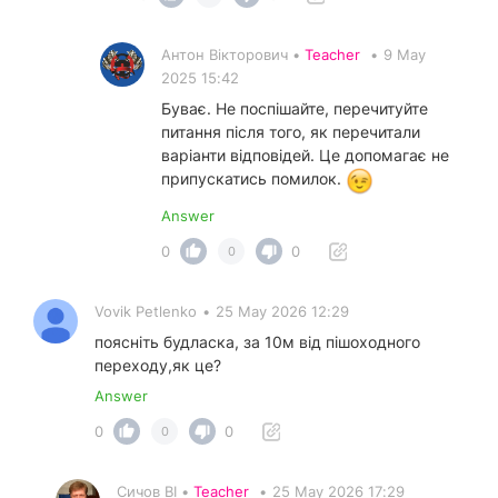
Антон Вікторович •
Teacher
•
9 May
2025 15:42
Буває. Не поспішайте, перечитуйте
питання після того, як перечитали
варіанти відповідей. Це допомагає не
припускатись помилок.
Answer
0
0
0
Vovik Petlenko
•
25 May 2026 12:29
поясніть будласка, за 10м від пішоходного
переходу,як це?
Answer
0
0
0
Сичов ВІ •
Teacher
•
25 May 2026 17:29