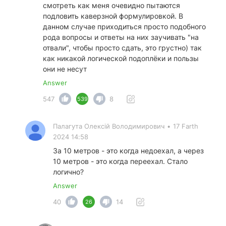
смотреть как меня очевидно пытаются
подловить каверзной формулировкой. В
данном случае приходиться просто подобного
рода вопросы и ответы на них заучивать "на
отвали", чтобы просто сдать, это грустно) так
как никакой логической подоплёки и пользы
они не несут
Answer
547
8
539
Палагута Олексій Володимирович
•
17 Farth
2024 14:58
За 10 метров - это когда недоехал, а через
10 метров - это когда переехал. Стало
логично?
Answer
40
14
26