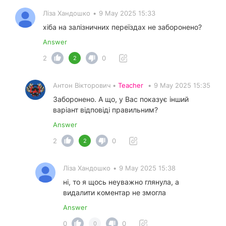
Ліза Хандошко
•
9 May 2025 15:33
хіба на залізничних переїздах не заборонено?
Answer
2
0
2
Антон Вікторович •
Teacher
•
9 May 2025 15:35
Заборонено. А що, у Вас показує інший
варіант відповіді правильним?
Answer
2
0
2
Ліза Хандошко
•
9 May 2025 15:38
ні, то я щось неуважно глянула, а
видалити коментар не змогла
Answer
0
0
0