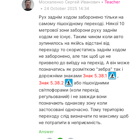
Москаленко Сергей Иванович •
Teacher
•
24 October 2025 14:34
Рух заднім ходом заборонено тільки на
самому пішохідному переході. Ніякої 10
метрової зони заборони руху заднім
ходом не існує. Таким чином коли авто
зупинилось на якійсь відстані від
переходу то скористатись заднім ходом
не заборонено, але так щоб це не
призвело до виїзду на перехід. А він може
позначатись як розміткою "зебра" так і
дорожніми знаками
Знак 5.38.1
,
Знак 5.38.2
або пішохідними
світлофорами (коли перехід
регульований) і не завжди вони
позначають однакову зону коли
застосовані одночасно. Тому територію
переходу слід визначати по максиму щоб
не потрапити в неприємність.
Answer