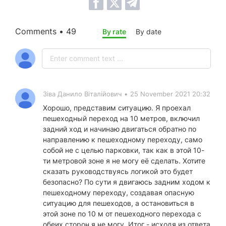
Comments • 49
By rate
By date
Зіва Данило Віталійович
•
25 November 2021 20:32
Хорошо, представим ситуацию. Я проехал
пешеходный переход на 10 метров, включил
задний ход и начинаю двигаться обратно по
направлению к пешеходному переходу, само
собой не с целью парковки, так как в этой 10-
ти метровой зоне я не могу её сделать. Хотите
сказать руководствуясь логикой это будет
безопасно? По сути я двигаюсь задним ходом к
пешеходному переходу, создавая опасную
ситуацию для пешеходов, а остановиться в
этой зоне по 10 м от пешеходного перехода с
обеих сторон я не могу. Итог - исходя из ответа