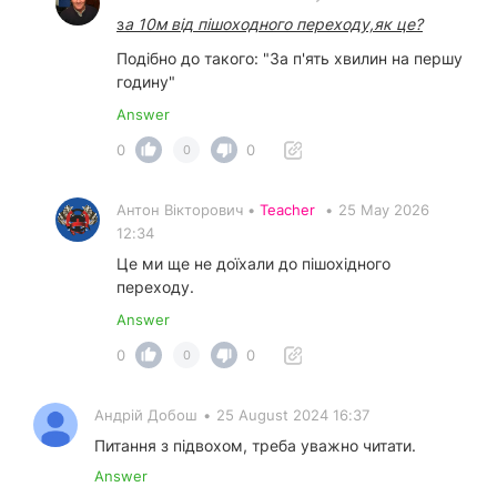
з
а 10м від пішоходного переходу,як це?
Подібно до такого: "За п'ять хвилин на першу
годину"
Answer
0
0
0
Антон Вікторович •
Teacher
•
25 May 2026
12:34
Це ми ще не доїхали до пішохідного
переходу.
Answer
0
0
0
Андрій Добош
•
25 August 2024 16:37
Питання з підвохом, треба уважно читати.
Answer