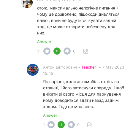
отож, максимально нелогічне питання )
чому це дозволено, пішоходи дивляться
вліво , вони не будуть очікувати задній
ход, це може створити небезпеку для
них.
Answer
11
0
11
Антон Вікторович •
Teacher
•
7 May 2023
15:45
Як варіант, коли автомобіль стоїть на
стоянці, і його затиснули спереду, і щоб
виїхати зі свого місця для паркування
йому доводиться здати назад заднім
ходом. Тоді це має сенс.
Answer
1
0
1