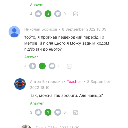
Answer
4
0
4
Николай Борисов
•
8 September 2022 18:09
тобто, я пройхав пешеходний перехiд 10
метрiв, й пiсля цього я можу заднiм ходом
пiд'йхати до нього?
Answer
4
1
3
Антон Вікторович •
Teacher
•
8 September
2022 18:10
Так, можна так зробити. Але навіщо?
Answer
3
0
3
Den
•
7 May 2023 15:39