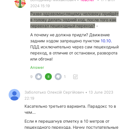
2024 15:19
Разве здравомыслящему человеку прийдёт
в голову делать задний ход, после того как
переехал пешеходный переход?
-
А почему не должна придти? Движение
задним ходом запрещено пунктом
10.10.
ПДД исключительно через сам пешеходный
переход, в отличие от остановки, разворота
или обгона!
Answer
9
1
8
Заболотько Олексiй Сергiйович
•
13 June 2023
22:19
Касательно третьего варианта. Парадокс то в
чем...
Если я перешагнув отметку в 10 метров от
пешеходного перехода. Начну поступательные