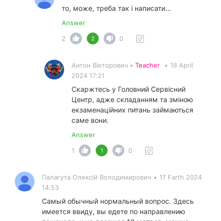
то, може, треба так і написати...
Answer
2
0
2
Антон Вікторович •
Teacher
•
18 April
2024 17:21
Скаржтесь у Головний Сервісний
Центр, адже складанням та зміною
екзаменаційних питань займаються
саме вони.
Answer
1
0
1
Палагута Олексій Володимирович
•
17 Farth 2024
14:53
Самый обычный нормальный вопрос. Здесь
имеется ввиду, вы едете по направлению