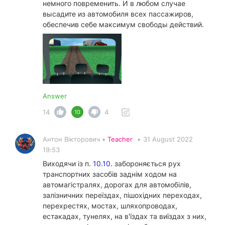
немного повременить. И в любом случае
высадите из автомобиля всех пассажиров,
обеспечив себе максимум свободы действий.
Answer
14
4
10
Антон Вікторович •
Teacher
•
31 August 2022
19:53
Виходячи із п.
10.10.
забороняється рух
транспортних засобів заднім ходом на
автомагістралях, дорогах для автомобілів,
залізничних переїздах, пішохідних переходах,
перехрестях, мостах, шляхопроводах,
естакадах, тунелях, на в'їздах та виїздах з них,