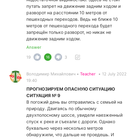
путать запрет на движение задним ходом и
разворот на расстоянии 10 метров от
пешеходных переходов. Ведь не ближе 10
метров от пешеходного перехода будет
запрещён только разворот, но никак не
движение задним ходом.
Answer
19
3
16
Володимир Михайлович •
Teacher
•
12 July 2022
19:40
ПРОГНОЗИРУЕМ ОПАСНУЮ СИТУАЦИЮ
СИТУАЦИЯ № 9
В погожий день вы отправились с семьей на
природу. Двигаясь по обычному
двухполосному шоссе, увидели наезженный
спуск к реке и съехали с дороги. Однако
буквально через несколько метров
обнаружили, что дальше не проедешь. И