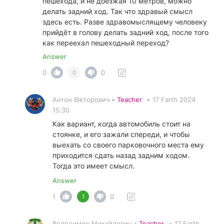
пешехода, и не доезжая 10 метров, можно
делать задний ход. Так что здравый смысл
здесь есть. Разве здравомыслящему человеку
прийдёт в голову делать задний ход, после того
как переехал пешеходный переход?
Answer
0
0
0
Антон Вікторович •
Teacher
•
17 Farth 2024
15:30
Как вариант, когда автомобиль стоит на
стоянке, и его зажали спереди, и чтобы
выехать со своего парковочного места ему
приходится сдать назад задним ходом.
Тогда это имеет смысл.
Answer
1
0
1
Володимир Михайлович •
Teacher
•
17 Farth