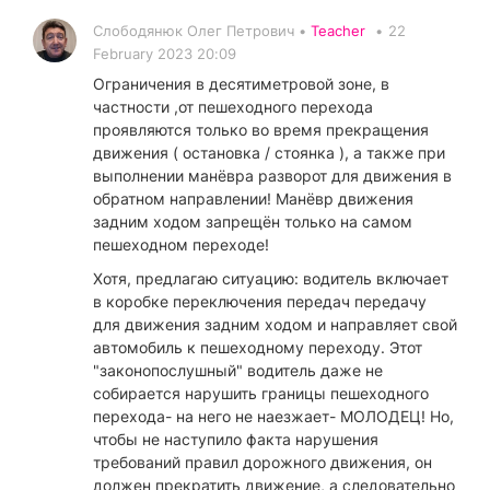
Слободянюк Олег Петрович •
Teacher
•
22
February 2023 20:09
Ограничения в десятиметровой зоне, в
частности ,от пешеходного перехода
проявляются только во время прекращения
движения ( остановка / стоянка ), а также при
выполнении манёвра разворот для движения в
обратном направлении! Манёвр движения
задним ходом запрещён только на самом
пешеходном переходе!
Хотя, предлагаю ситуацию: водитель включает
в коробке переключения передач передачу
для движения задним ходом и направляет свой
автомобиль к пешеходному переходу. Этот
"законопослушный" водитель даже не
собирается нарушить границы пешеходного
перехода- на него не наезжает- МОЛОДЕЦ! Но,
чтобы не наступило факта нарушения
требований правил дорожного движения, он
должен прекратить движение, а следовательно