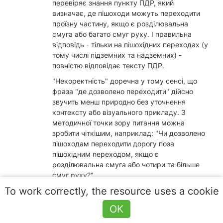
перевіряє знання пункту ПДР, який
визначає, де пішоходи можуть переходити
проїзну частину, якщо є розділювальна
смуга або багато смуг руху. І правильна
відповідь - тільки на пішохідних переходах (у
тому числі підземних та надземних) -
повністю відповідає тексту ПДР.
"Некоректність" доречна у тому сенсі, що
фраза "де дозволено переходити" дійсно
звучить менш природно без уточнення
контексту або візуального прикладу. З
методичної точки зору питання можна
зробити чіткішим, наприклад: "Чи дозволено
пішоходам переходити дорогу поза
пішохідним переходом, якщо є
розділювальна смуга або чотири та більше
смуг руху?"
To work correctly, the resource uses a cookie
Але основна мета екзаменаційних тестів - не
ідеальна мова, а перевірка знання точних
OK
вимог ПДР. Тому, навіть якщо
формулювання здається "дивним",