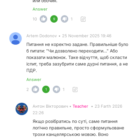
или обочин.
Answer
10
1
9
Artem Dodonov
•
25 November 2025 19:46
Питання не коректно задане. Правильніше було
б питати: "Чи дозволено переходити..." Або
показати малюнок. Таке відчуття, щоб скласти
іспит, треба зазубрити саме дурні питання, а не
ПДР.
Answer
2
1
1
Антон Вікторович •
Teacher
•
23 Farth 2026
22:26
Якщо розібратись по суті, саме питання
логічно правильне, просто сформульоване
трохи канцелярською мовою. Воно