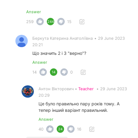
Answer
259
15
244
Беркута Катерина Анатоліївна
•
29 June 2023
20:21
Що значить 2 і 3 "верно"?
Answer
14
0
14
Антон Вікторович •
Teacher
•
29 June 2023
20:29
Це було правильно пару років тому. А
тепер інший варіант правильний.
Answer
40
16
24