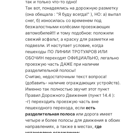
так и только что-то одно!
Так вот, понадеялись на дорожную разметку
(она обещала : "Я буду всегда!" ), НО: а) выпал
снег, б) износилась со временем под
безжалостными колёсами проезжающих
автомобилей!!! и тому подобное: положили
свежий асфальт, а краску для разметки не
подвезли. И наступает условие, когда
пешеходы ПО ЛИНИИ ТРОТУАРОВ ИЛИ
ОБОЧИН переходят ОФИЦИАЛЬНО, легально
проезжую часть ДАЖЕ при наличии
разделительной полосы!
Считаю, недостаточным текст вопроса!
(добавить- наличие ограждающих устройств).
Именно так полностью звучит этот пункт
Правил Дорожного Движения (пункт 14.4 ):
-г) переходить проезжую часть вне
пешеходного перехода, если
есть
разделительная полоса
или дорога имеет
четыре и более полосы для движения в обоих
направлениях, а также в местах,
где
установлено ограждение;