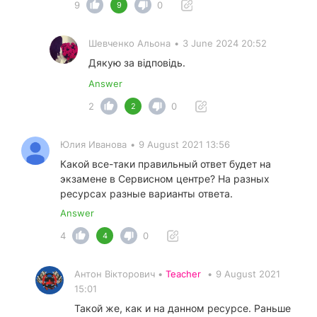
9
0
9
Шевченко Альона
•
3 June 2024 20:52
Дякую за відповідь.
Answer
2
0
2
Юлия Иванова
•
9 August 2021 13:56
Какой все-таки правильный ответ будет на
экзамене в Сервисном центре? На разных
ресурсах разные варианты ответа.
Answer
4
0
4
Антон Вікторович •
Teacher
•
9 August 2021
15:01
Такой же, как и на данном ресурсе. Раньше