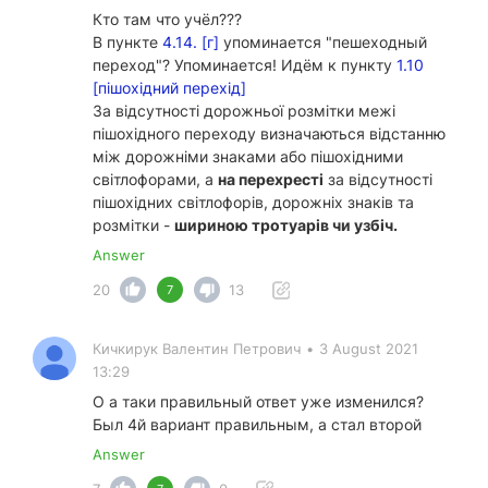
Кто там что учёл???
В пункте
4.14. [г]
упоминается "пешеходный
переход"? Упоминается! Идём к пункту
1.10
[пішохідний перехід]
За відсутності дорожньої розмітки межі
пішохідного переходу визначаються відстанню
між дорожніми знаками або пішохідними
світлофорами, а
на перехресті
за відсутності
пішохідних світлофорів, дорожніх знаків та
розмітки -
шириною тротуарів чи узбіч.
Answer
20
13
7
Кичкирук Валентин Петрович
•
3 August 2021
13:29
О а таки правильный ответ уже изменился?
Был 4й вариант правильным, а стал второй
Answer