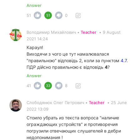
Answer
51
0
51
Володимир Михайлович •
Teacher
•
9 August
2021 14:24
Караул!
Виходячи з чого це тут намалювалася
"правильною" відповідь 2, коли за пунктом
4.7.
ПДР дійсно правильною є відповідь
4
?
Answer
41
8
33
Слободянюк Олег Петрович •
Teacher
•
25 June
2022 13:09
Стоило убрать из текста вопроса "наличие
ограждающих устройств" и противоречия
погрузили отвечающих слушателей в дебри
недопонимания !