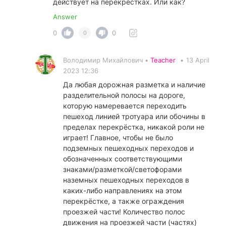
действует на перекрестках. Или как?
Answer
0
0
0
Володимир Михайлович •
Teacher
•
13 April
2023 12:36
Да любая дорожная разметка и наличие
разделительной полосы на дороге,
которую намеревается переходить
пешеход линией тротуара или обочины в
пределах перекрёстка, никакой роли не
играет! Главное, чтобы не было
подземных пешеходных переходов и
обозначенных соответствующими
знаками/разметкой/светофорами
наземных пешеходных переходов в
каких-либо направлениях на этом
перекрёстке, а также ограждения
проезжей части! Количество полос
движения на проезжей части (частях)