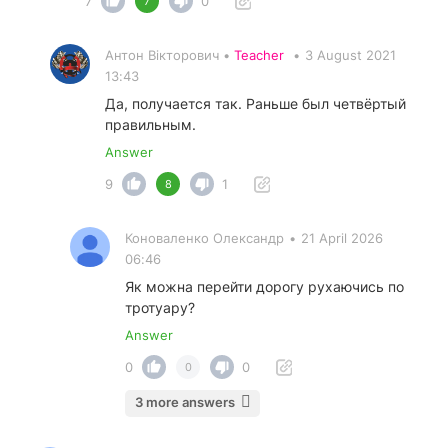
7
0
7
Антон Вікторович •
Teacher
•
3 August 2021
13:43
Да, получается так. Раньше был четвёртый
правильным.
Answer
9
1
8
Коноваленко Олександр
•
21 April 2026
06:46
Як можна перейти дорогу рухаючись по
тротуару?
Answer
0
0
0
3 more answers