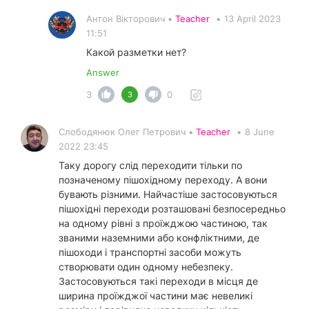
Антон Вікторович •
Teacher
•
13 April 2023
11:51
Какой разметки нет?
Answer
3
0
3
Слободянюк Олег Петрович •
Teacher
•
8 June
2022 23:45
Таку дорогу слід переходити тільки по
позначеному пішохідному переходу. А вони
бувають різними. Найчастіше застосовуються
пішохідні переходи розташовані безпосередньо
на одному рівні з проїжджою частиною, так
званими наземними або конфліктними, де
пішоходи і транспортні засоби можуть
створювати один одному небезпеку.
Застосовуються такі переходи в місця де
ширина проїжджої частини має невеликі