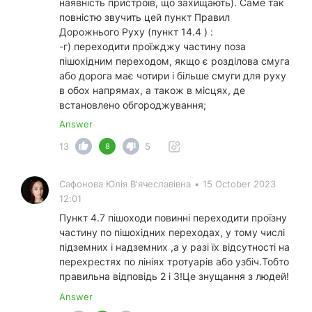
наявність пристроїв, що захищають). Саме так
повністю звучить цей пункт Правил
Дорожнього Руху (пункт 14.4 ) :
-г) переходити проїжджу частину поза
пішохідним переходом, якщо є розділова смуга
або дорога має чотири і більше смуги для руху
в обох напрямах, а також в місцях, де
встановлено обгороджування;
Answer
13
5
8
Сафонова Юлія В'ячеславівна
•
15 October 2023
12:01
Пункт 4.7 пішоходи повинні переходити проїзну
частину по пішохідних переходах, у тому числі
підземних і надземних ,а у разі їх відсутності на
перехрестях по лініях тротуарів або узбіч.Тобто
правильна відповідь 2 і 3!Це знущання з людей!
Answer