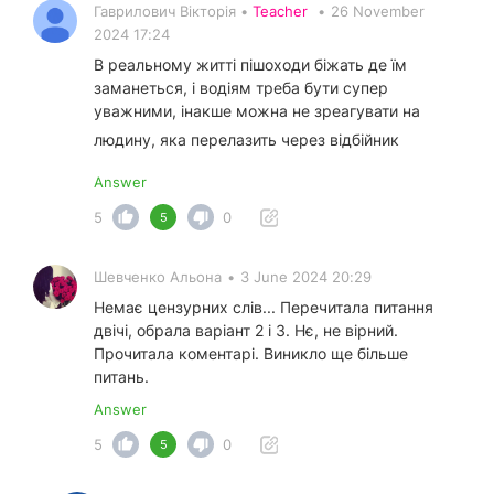
Гаврилович Вікторія •
Teacher
•
26 November
2024 17:24
В реальному житті пішоходи біжать де їм
заманеться, і водіям треба бути супер
уважними, інакше можна не зреагувати на
людину, яка перелазить через відбійник
Answer
5
0
5
Шевченко Альона
•
3 June 2024 20:29
Немає цензурних слів... Перечитала питання
двічі, обрала варіант 2 і 3. Нє, не вірний.
Прочитала коментарі. Виникло ще більше
питань.
Answer
5
0
5