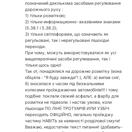
позначений декількома засобами регулювання
дорожнього руху :
1) тільки розміткою;
2) тільки информационно- вказівними знаками
(5.38.1 і 5.38.2);
3) тільки світлофорами, що означають як
регульовані, так і нерегульовані пішохідні
переходи.
При чому, можуть використовуватися як усі
вищеперелічені засоби регулювання, так і
тільки щось одно!
Так от, понадіялися на дорожню розмітку (вона
обіцяла : "Я буду завжди"! ), АЛЕ: а) випав сніг,
б) зносилася з часом під безжальними
колесами проїжджаючих автомобілів!!! і тому
подібне: поклали свіжий асфальт, а фарбу для
розмітки не підвезли. І настає умова, коли
пішоходи ПО ЛІНІЇ ТРОТУАРІВ ИЛИ УЗБІЧ
переходять ОФІЦІЙНО, легально проїжджу
частину НАВІТЬ за наявності розділової смуги!
Вважаю, недостатнім текст питання! (добавить-