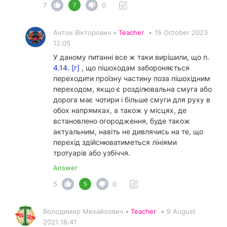
7
0
7
Антон Вікторович •
Teacher
•
15 October 2023
12:05
У даному питанні все ж таки вирішили, що п.
4.14. [г]
, що пішоходам забороняється
переходити проїзну частину поза пішохідним
переходом, якщо є розділювальна смуга або
дорога має чотири і більше смуги для руху в
обох напрямках, а також у місцях, де
встановлено ​​огородження, буде також
актуальним, навіть не дивлячись на те, що
перехід здійснюватиметься лініями
тротуарів або узбіччя.
Answer
5
0
5
Володимир Михайлович •
Teacher
•
9 August
2021 16:41