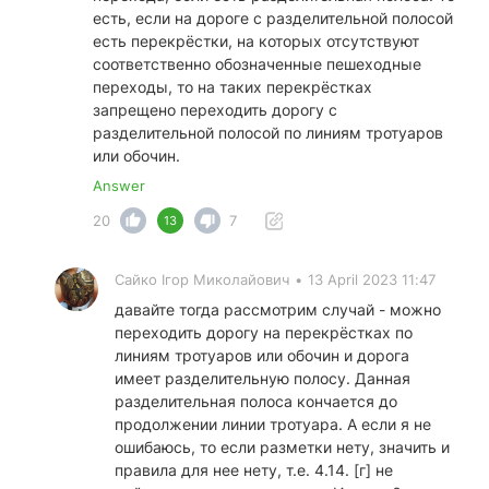
есть, если на дороге с разделительной полосой
есть перекрёстки, на которых отсутствуют
соответственно обозначенные пешеходные
переходы, то на таких перекрёстках
запрещено переходить дорогу с
разделительной полосой по линиям тротуаров
или обочин.
Answer
20
7
13
Сайко Ігор Миколайович
•
13 April 2023 11:47
давайте тогда рассмотрим случай - можно
переходить дорогу
на перекрёстках по
линиям тротуаров или обочин и дорога
имеет разделительную полосу. Данная
разделительная полоса кончается до
продолжении линии тротуара. А если я не
ошибаюсь, то если разметки нету, значить и
правила для нее нету, т.е. 4.14. [г] не