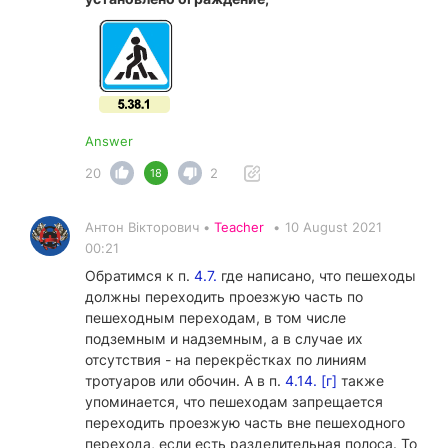
Answer
20
2
18
Антон Вікторович •
Teacher
•
10 August 2021
00:21
Обратимся к п.
4.7.
где написано, что пешеходы
должны переходить проезжую часть по
пешеходным переходам, в том числе
подземным и надземным, а в случае их
отсутствия - на перекрёстках по линиям
тротуаров или обочин. А в п.
4.14. [г]
также
упоминается, что пешеходам запрещается
переходить проезжую часть вне пешеходного
перехода, если есть разделительная полоса. То