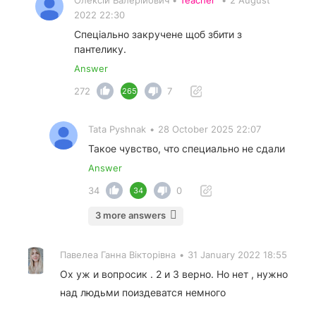
Олексій Валерійович •
Teacher
•
2 August
2022 22:30
Спеціально закручене щоб збити з
пантелику.
Answer
272
7
265
Tata Pyshnak
•
28 October 2025 22:07
Такое чувство, что специально не сдали
Answer
34
0
34
3 more answers
Павелеа Ганна Вiкторiвна
•
31 January 2022 18:55
Ох уж и вопросик . 2 и 3 верно. Но нет , нужно
над людьми поиздеватся немного