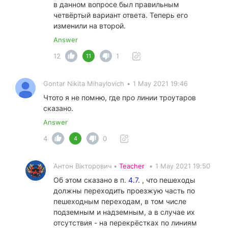
в данном вопросе был правильным
четвёртый вариант ответа. Теперь его
изменили на второй.
Answer
12
1
11
Gontar Nikita Mihaylovich
•
1 May 2021 19:46
Чтото я не помню, где про линии троутаров
сказано.
Answer
4
0
4
Антон Вікторович •
Teacher
•
1 May 2021 19:50
Об этом сказано в п.
4.7.
, что пешеходы
должны переходить проезжую часть по
пешеходным переходам, в том числе
подземным и надземным, а в случае их
отсутствия - на перекрёстках по линиям