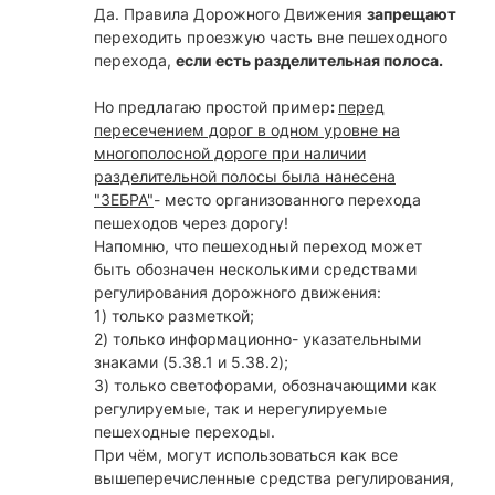
Да. Правила Дорожного Движения
запрещают
переходить проезжую часть вне пешеходного
перехода,
если есть разделительная полоса.
Но предлагаю простой пример
:
перед
пересечением дорог в одном уровне на
многополосной дороге при наличии
разделительной полосы была нанесена
"ЗЕБРА"
- место организованного перехода
пешеходов через дорогу!
Напомню, что пешеходный переход может
быть обозначен несколькими средствами
регулирования дорожного движения:
1) только разметкой;
2) только информационно- указательными
знаками (5.38.1 и 5.38.2);
3) только светофорами, обозначающими как
регулируемые, так и нерегулируемые
пешеходные переходы.
При чём, могут использоваться как все
вышеперечисленные средства регулирования,