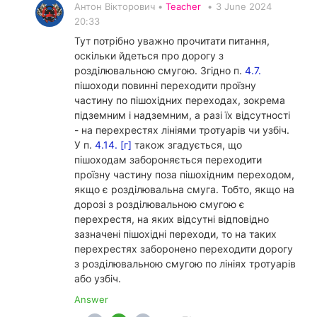
Антон Вікторович •
Teacher
•
3 June 2024
20:33
Тут потрібно уважно прочитати питання,
оскільки йдеться про дорогу з
розділювальною смугою. Згідно п.
4.7.
пішоходи повинні переходити проїзну
частину по пішохідних переходах, зокрема
підземним і надземним, а разі їх відсутності
- на перехрестях лініями тротуарів чи узбіч.
У п.
4.14. [г]
також згадується, що
пішоходам забороняється переходити
проїзну частину поза пішохідним переходом,
якщо є розділювальна смуга. Тобто, якщо на
дорозі з розділювальною смугою є
перехрестя, на яких відсутні відповідно
зазначені пішохідні переходи, то на таких
перехрестях заборонено переходити дорогу
з розділювальною смугою по лініях тротуарів
або узбіч.
Answer