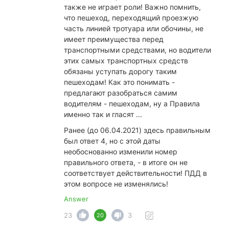
также не играет роли! Важно помнить,
что пешеход, переходящий проезжую
часть линией тротуара или обочины, не
имеет преимущества перед
транспортными средствами, но водители
этих самых транспортных средств
обязаны уступать дорогу таким
пешеходам! Как это понимать -
предлагают разобраться самим
водителям - пешеходам, ну а Правила
именно так и гласят ...
Ранее (до 06.04.2021) здесь правильным
был ответ 4, но с этой даты
необоснованно изменили номер
правильного ответа, - в итоге он не
соответствует действительности! ПДД в
этом вопросе не изменялись!
Answer
23
3
20