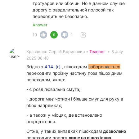
тротуаров или обочин. Но в данном случае
дорогу с разделительной полосой так
переходить не безопасно.
Answer
10
1
9
Кравченко Сергій Борисович •
Teacher
•
8 July
2025 08:48
Згідно з
4.14. [г]
, пішоходам
забороняється
переходити проїзну частину поза пішохідним
переходом, якщо:
- є розділювальна смуга;
- дорога має чотири і більше смуг для руху в
обох напрямках;
- а також у місцях, де встановлено
огородження.
Отже, у таких випадках пішоходам
дозволено
переходити дорогу
лише на пішохідних