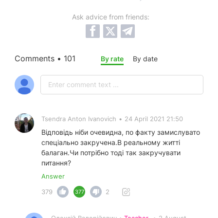
Ask advice from friends:
Comments • 101
By rate
By date
Tsendra Anton Ivanovich
•
24 April 2021 21:50
Відповідь ніби очевидна, по факту замислувато
спеціально закручена.В реальному житті
балаган.Чи потрібно тоді так закручувати
питання?
Answer
379
2
377