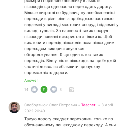
розміри і порівняно невелику кількість
пішоходів що одночасно переходять дорогу.
Більше витратні по будівництву але безпечніші
переходи в різні рівні з проїжджою частиною,
надземні у вигляді мостових споруд і підземні у
вигляді тунелів. За наявності таких споруд
пішоходи повинні використати тільки їх. Щоб
виключити перехід пішоходів поза пішохідним
переходом використовуються
обгороджування. Є ще один плюс таких
переходів. Відсутність пішоходів на проїжджій
частині дозволяє збільшити пропускну
спроможність дороги.
Answer
14
3
11
Слободянюк Олег Петрович •
Teacher
•
3 April
2022 20:40
Такую дорогу следует переходить только по
обозначенному пешеходному переходу. А они