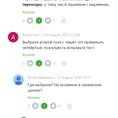
переходах
, у тому числі підземних і надземних.
Answer
4
1
3
Аліна Сол
•
10 August 2021 22:39
Выбрала второй пункт, пишет что правильно
четвёртый, пожалуйста исправьте тест.
Answer
3
0
3
Юлия Иванова
•
12 August 2021 11:17
Где выбрали? На экзамене в сервисном
центре?
Answer
5
0
5