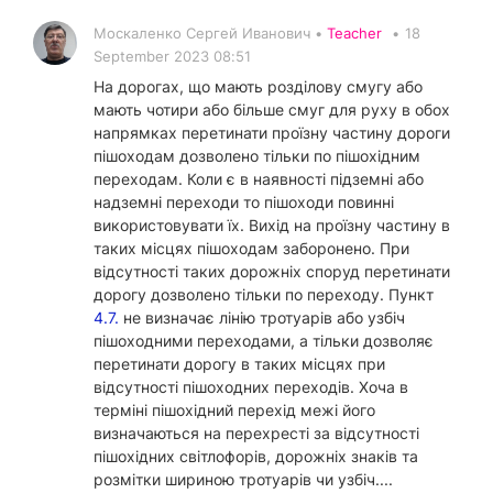
Москаленко Сергей Иванович •
Teacher
•
18
September 2023 08:51
На дорогах, що мають розділову смугу або
мають чотири або більше смуг для руху в обох
напрямках перетинати проїзну частину дороги
пішоходам дозволено тільки по пішохідним
переходам. Коли є в наявності підземні або
надземні переходи то пішоходи повинні
використовувати їх. Вихід на проїзну частину в
таких місцях пішоходам заборонено. При
відсутності таких дорожніх споруд перетинати
дорогу дозволено тільки по переходу. Пункт
4.7.
не визначає лінію тротуарів або узбіч
пішоходними переходами, а тільки дозволяє
перетинати дорогу в таких місцях при
відсутності пішоходних переходів. Хоча в
терміні пішохідний перехід межі його
визначаються на перехресті за відсутності
пішохідних світлофорів, дорожніх знаків та
розмітки шириною тротуарів чи узбіч....