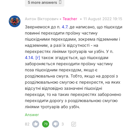
5 more answers
Антон Вікторович •
Teacher
•
11 August 2022 19:15
Звернемося до п.
4.7.
де написано, що пішоходи
повинні переходити проїзну частину
пішохідними переходами, зокрема підземним і
надземним, а разі їх відсутності - на
перехрестях лініями тротуарів чи узбіч. У п.
4.14. [г]
також згадується, що пішоходам
забороняється переходити проїзну частину
поза пішохідним переходом, якщо є
розділювальна смуга. Тобто, якщо на дорозі з
розділювальною смугою є перехрестя, на яких
відсутні відповідно зазначені пішохідні
переходи, то на таких перехрестях заборонено
переходити дорогу з розділювальною смугою
лініями тротуарів або узбіч.
Answer
82
3
79