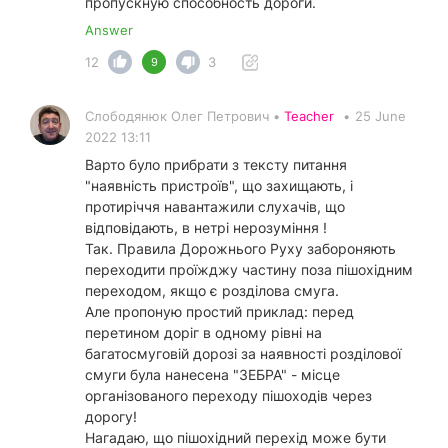
пропускную способность дороги.
Answer
12
3
9
Слободянюк Олег Петрович •
Teacher
•
25 June
2022 13:11
Варто було прибрати з тексту питання
"наявність пристроїв", що захищають, і
протиріччя навантажили слухачів, що
відповідають, в нетрі нерозуміння !
Так. Правила Дорожнього Руху забороняють
переходити проїжджу частину поза пішохідним
переходом, якщо є розділова смуга.
Але пропоную простий приклад: перед
перетином доріг в одному рівні на
багатосмуговій дорозі за наявності розділової
смуги була нанесена "ЗЕБРА" - місце
організованого переходу пішоходів через
дорогу!
Нагадаю, що пішохідний перехід може бути