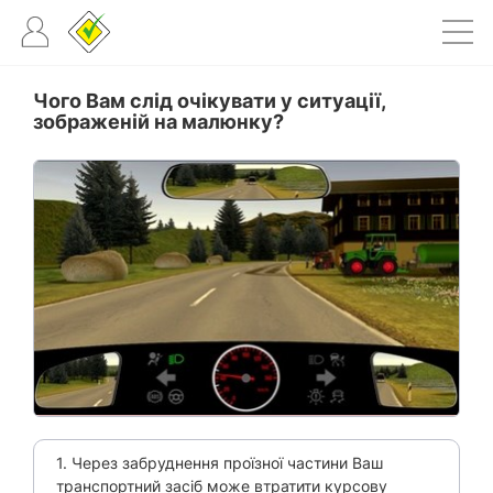
Чого Вам слід очікувати у ситуації,
зображеній на малюнку?
1. Через забруднення проїзної частини Ваш
транспортний засіб може втратити курсову