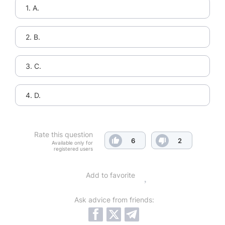
1. А.
2. В.
3. С.
4. D.
Rate this question
6
2
Available only for
registered users
Add to favorite
Ask advice from friends: