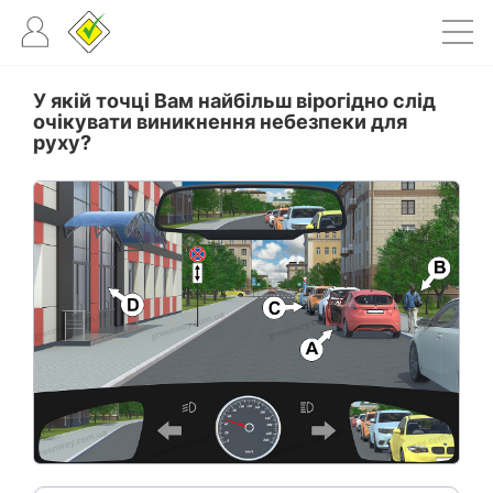
У якій точці Вам найбільш вірогідно слід
очікувати виникнення небезпеки для
руху?