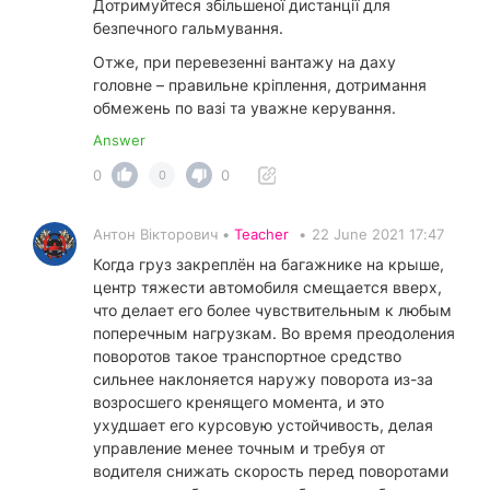
Дотримуйтеся збільшеної дистанції для
безпечного гальмування.
Отже, при перевезенні вантажу на даху
головне – правильне кріплення, дотримання
обмежень по вазі та уважне керування.
Answer
0
0
0
Антон Вікторович •
Teacher
•
22 June 2021 17:47
Когда груз закреплён на багажнике на крыше,
центр тяжести автомобиля смещается вверх,
что делает его более чувствительным к любым
поперечным нагрузкам. Во время преодоления
поворотов такое транспортное средство
сильнее наклоняется наружу поворота из-за
возросшего кренящего момента, и это
ухудшает его курсовую устойчивость, делая
управление менее точным и требуя от
водителя снижать скорость перед поворотами