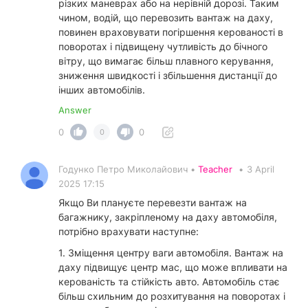
різких маневрах або на нерівній дорозі. Таким
чином, водій, що перевозить вантаж на даху,
повинен враховувати погіршення керованості в
поворотах і підвищену чутливість до бічного
вітру, що вимагає більш плавного керування,
зниження швидкості і збільшення дистанції до
інших автомобілів.
Answer
0
0
0
Годунко Петро Миколайович •
Teacher
•
3 April
2025 17:15
Якщо Ви плануєте перевезти вантаж на
багажнику, закріпленому на даху автомобіля,
потрібно врахувати наступне:
1. Зміщення центру ваги автомобіля. Вантаж на
даху підвищує центр мас, що може впливати на
керованість та стійкість авто. Автомобіль стає
більш схильним до розхитування на поворотах і