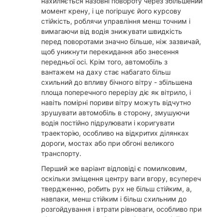
нахиляється назовні повороту через збільшений
момент крену, і це погіршує його курсову
стійкість, роблячи управління менш точним і
вимагаючи від водія знижувати швидкість
перед поворотами значно більше, ніж зазвичай,
щоб уникнути перекидання або знесення
передньої осі. Крім того, автомобіль з
вантажем на даху стає набагато більш
схильний до впливу бічного вітру - збільшена
площа поперечного перерізу діє як вітрило, і
навіть помірні пориви вітру можуть відчутно
зрушувати автомобіль в сторону, змушуючи
водія постійно підрулювати і коригувати
траекторію, особливо на відкритих ділянках
дороги, мостах або при обгоні великого
транспорту.
Перший же варіант відповіді є помилковим,
оскільки зміщення центру ваги вгору, всупереч
твердженню, робить рух не більш стійким, а,
навпаки, менш стійким і більш схильним до
розгойдування і втрати рівноваги, особливо при