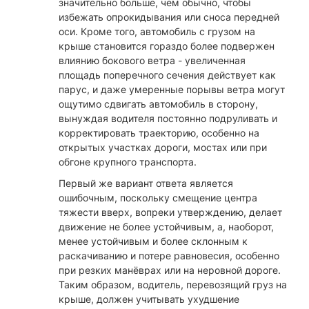
значительно больше, чем обычно, чтобы
избежать опрокидывания или сноса передней
оси. Кроме того, автомобиль с грузом на
крыше становится гораздо более подвержен
влиянию бокового ветра - увеличенная
площадь поперечного сечения действует как
парус, и даже умеренные порывы ветра могут
ощутимо сдвигать автомобиль в сторону,
вынуждая водителя постоянно подруливать и
корректировать траекторию, особенно на
открытых участках дороги, мостах или при
обгоне крупного транспорта.
Первый же вариант ответа является
ошибочным, поскольку смещение центра
тяжести вверх, вопреки утверждению, делает
движение не более устойчивым, а, наоборот,
менее устойчивым и более склонным к
раскачиванию и потере равновесия, особенно
при резких манёврах или на неровной дороге.
Таким образом, водитель, перевозящий груз на
крыше, должен учитывать ухудшение