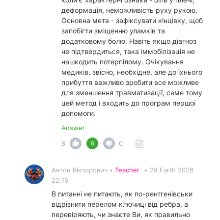
деформація, неможливість руху рукою.
Основна мета - зафіксувати кінцівку, щоб
запобігти зміщенню уламків та
додатковому болю. Навіть якщо діагноз
не підтвердиться, така іммобілізація не
нашкодить потерпілому. Очікування
медиків, звісно, необхідне, але до їхнього
прибуття важливо зробити все можливе
для зменшення травматизації, саме тому
цей метод і входить до програм першої
допомоги.
Answer
8
0
8
Антон Вікторович •
Teacher
•
28 Farth 2026
22:16
В питанні не питають, як по-рентгенівськи
відрізнити перелом ключиці від ребра, а
перевіряють, чи знаєте Ви, як правильно