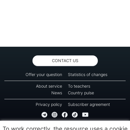
CONTACT US
Offer your question
Statistics of changes
About service
To teachers
News
Country pulse
Privacy policy
Subscriber agreement
Copyright © 2016-2026 Green-way
To work correctly, the resource uses a cookie