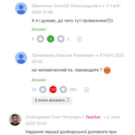
Єфімченко Олексій Олександрович
•
11 Farth
2026 10:49
А я і думаю, до чого тут промежина?)))
Answer
9
0
9
Трохименко Максим Романович
•
8 Farth 2025
09:58
на человеческий яз. переводите ?
Answer
26
395
-369
2 more answers
Слободянюк Олег Петрович •
Teacher
•
2 June
2022 10:55
Надання першої долікарської допомоги при