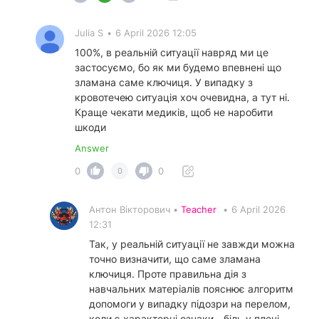
Julia S
•
6 April 2026 12:05
100%, в реальній ситуації навряд ми це
застосуємо, бо як ми будемо впевнені що
зламана саме ключиця. У випадку з
кровотечею ситуація хоч очевидна, а тут ні.
Краще чекати медиків, щоб не наробити
шкоди
Answer
0
0
0
Антон Вікторович •
Teacher
•
6 April 2026
12:31
Так, у реальній ситуації не завжди можна
точно визначити, що саме зламана
ключиця. Проте правильна дія з
навчальних матеріалів пояснює алгоритм
допомоги у випадку підозри на перелом,
коли є характерні ознаки - біль у плечі,