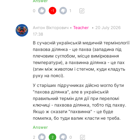
Answer
0
1
-1
Антон Вікторович •
Teacher
•
20 July 2026
17:38
В сучасній українській медичній термінології
пахвова ділянка - це пахва (западина під
плечовим суглобом, місце вимірювання
температури), а пахвинна ділянка - це пах
(згин між животом і стегном, куди кладуть
руку на поясі).
У старіших підручниках дійсно могло бути
"пахова ділянка", але в українській
правильний термін для дії при переломі
ключиці - пахвова ділянка, тобто під пахву.
Якщо ж сказати "пахвинна" - це буде
помилка, бо туди валик класти не треба.
Answer
2
0
2