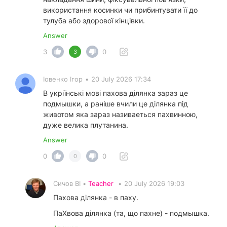
використання косинки чи прибинтувати її до
тулуба або здорової кінцівки.
Answer
3
0
3
Іовенко Ігор
•
20 July 2026 17:34
В укріїнські мові пахова ділянка зараз це
подмышки, а раніше вчили це ділянка під
животом яка зараз називаеться пахвинною,
дуже велика плутанина.
Answer
0
0
0
Сичов ВІ •
Teacher
•
20 July 2026 19:03
Пахова ділянка - в паху.
ПаХвова ділянка (та, що пахне) - подмышка.