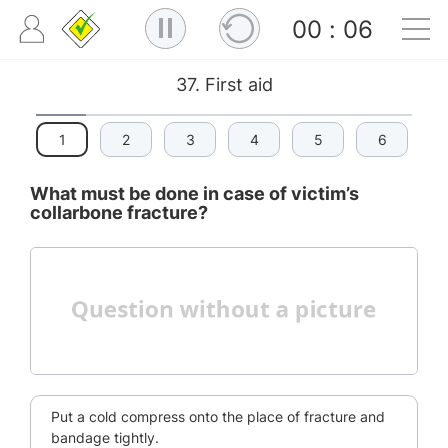
00
:
06
37. First aid
1
2
3
4
5
6
What must be done in case of victim’s
collarbone fracture?
Put a cold compress onto the place of fracture and
bandage tightly.