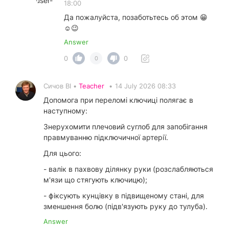
18:00
Да пожалуйста, позаботьтесь об этом 😁
☺️😉
Answer
0
0
0
Сичов ВІ •
Teacher
•
14 July 2026 08:33
Допомога при переломі ключиці полягає в
наступному:
Знерухомити плечовий суглоб для запобігання
правмуванню підключичної артерії.
Для цього:
- валік в пахвову ділянку руки (розслабляються
м'язи що стягують ключицю);
- фіксують кунцівку в підвищеному стані, для
зменшення болю (підв'язують руку до тулуба).
Answer