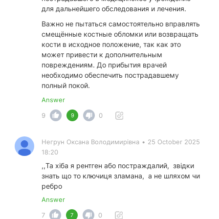
для дальнейшего обследования и лечения.
Важно не пытаться самостоятельно вправлять
смещённые костные обломки или возвращать
кости в исходное положение, так как это
может привести к дополнительным
повреждениям. До прибытия врачей
необходимо обеспечить пострадавшему
полный покой.
Answer
9
0
9
Негрун Оксана Володимирівна
•
25 October 2025
18:20
,,Та хіба я рентген або постраждалий, звідки
знать що то ключиця зламана, а не шляхом чи
ребро
Answer
7
0
7