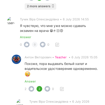
2 more answers
Тучик Віра Олександрівна
•
6 July 2026 14:55
Я чувствую, что мне уже можно сдавать
экзамен на врача 😁🤌🏻😍
Answer
0
0
0
Антон Вікторович •
Teacher
•
6 July 2026 15:05
Похоже, пора выдавать белый халат и
водительское удостоверение одновременно.
Answer
2
0
2
Тучик Віра Олександрівна
•
6 July 2026