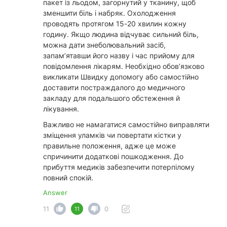
пакет із льодом, загорнутий у тканину, щоб
зменшити біль і набряк. Охолодження
проводять протягом 15-20 хвилин кожну
годину. Якщо людина відчуває сильний біль,
можна дати знеболювальний засіб,
запам’ятавши його назву і час прийому для
повідомлення лікарям. Необхідно обов’язково
викликати Швидку допомогу або самостійно
доставити постраждалого до медичного
закладу для подальшого обстеження й
лікування.
Важливо не намагатися самостійно виправляти
зміщення уламків чи повертати кістки у
правильне положення, адже це може
спричинити додаткові пошкодження. До
прибуття медиків забезпечити потерпілому
повний спокій.
Answer
11
0
11