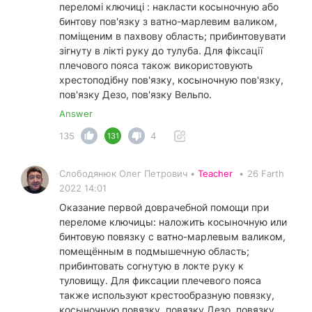
переломі ключиці : накласти косыночную або
бинтову пов'язку з ватно-марлевим валиком,
поміщеним в пахвову область; прибинтовувати
зігнуту в лікті руку до тулуба. Для фіксації
плечового пояса також використовують
хрестоподібну пов'язку, косыночную пов'язку,
пов'язку Дезо, пов'язку Вельпо.
Answer
135
4
131
Слободянюк Олег Петрович •
Teacher
•
26 Farth
2022 14:01
Оказание первой доврачебной помощи при
переломе ключицы: наложить косыночную или
бинтовую повязку с ватно-марлевым валиком,
помещённым в подмышечную область;
прибинтовать согнутую в локте руку к
туловищу. Для фиксации плечевого пояса
также используют крестообразную повязку,
косыночную повязку, повязку Дезо, повязку