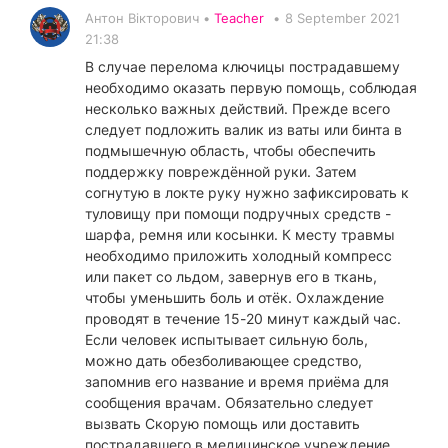
Антон Вікторович •
Teacher
•
8 September 2021
21:38
В случае перелома ключицы пострадавшему
необходимо оказать первую помощь, соблюдая
несколько важных действий. Прежде всего
следует подложить валик из ваты или бинта в
подмышечную область, чтобы обеспечить
поддержку повреждённой руки. Затем
согнутую в локте руку нужно зафиксировать к
туловищу при помощи подручных средств -
шарфа, ремня или косынки. К месту травмы
необходимо приложить холодный компресс
или пакет со льдом, завернув его в ткань,
чтобы уменьшить боль и отёк. Охлаждение
проводят в течение 15-20 минут каждый час.
Если человек испытывает сильную боль,
можно дать обезболивающее средство,
запомнив его название и время приёма для
сообщения врачам. Обязательно следует
вызвать Скорую помощь или доставить
пострадавшего в медицинское учреждение