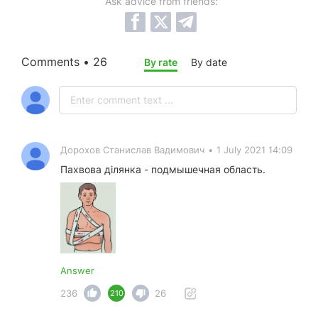
Ask advice from friends:
Comments • 26
By rate
By date
Дорохов Станислав Вадимович
•
1 July 2021 14:09
Пахвова ділянка - подмышечная область.
Answer
236
26
210