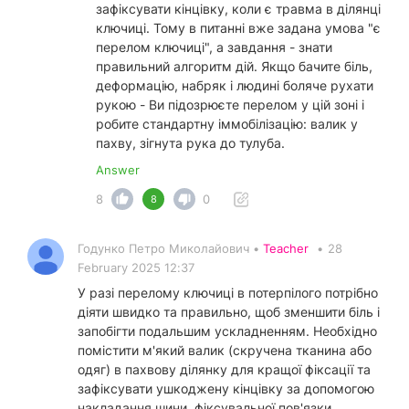
зафіксувати кінцівку, коли є травма в ділянці
ключиці. Тому в питанні вже задана умова "є
перелом ключиці", а завдання - знати
правильний алгоритм дій. Якщо бачите біль,
деформацію, набряк і людині боляче рухати
рукою - Ви підозрюєте перелом у цій зоні і
робите стандартну іммобілізацію: валик у
пахву, зігнута рука до тулуба.
Answer
8
0
8
Годунко Петро Миколайович •
Teacher
•
28
February 2025 12:37
У разі перелому ключиці в потерпілого потрібно
діяти швидко та правильно, щоб зменшити біль і
запобігти подальшим ускладненням. Необхідно
помістити м'який валик (скручена тканина або
одяг) в пахвову ділянку для кращої фіксації та
зафіксувати ушкоджену кінцівку за допомогою
накладання шини, фіксувальної пов'язки,