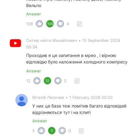
Вельпо
Answer
108
4
104
Снігир нікіта Михайлович
•
15 September 2024
00:34
Проходив я це запитання в мрео , і вірною
відповідю було наложення холодного компресу
Answer
12
0
12
Віталій Леончик
•
1 February 2026 00:02
У них це база теж помітив багато відповідей
відрізняються тут і на іспиті
Answer
5
0
5