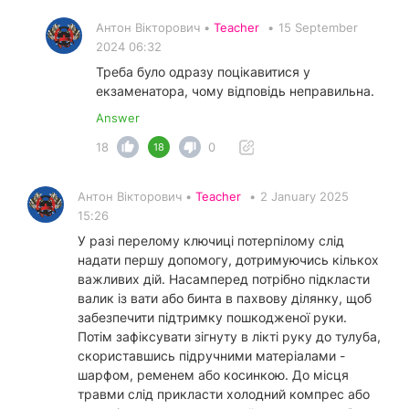
Антон Вікторович •
Teacher
•
15 September
2024 06:32
Треба було одразу поцікавитися у
екзаменатора, чому відповідь неправильна.
Answer
18
0
18
Антон Вікторович •
Teacher
•
2 January 2025
15:26
У разі перелому ключиці потерпілому слід
надати першу допомогу, дотримуючись кількох
важливих дій. Насамперед потрібно підкласти
валик із вати або бинта в пахвову ділянку, щоб
забезпечити підтримку пошкодженої руки.
Потім зафіксувати зігнуту в лікті руку до тулуба,
скориставшись підручними матеріалами -
шарфом, ременем або косинкою. До місця
травми слід прикласти холодний компрес або