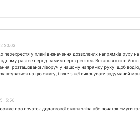
2 20:03
о перехрестя у плані визначення дозволених напрямків руху на
 жодному разі не перед самим перехрестям. Встановлюють його з
ння, розташованої ліворуч у нашому напрямку руху, щоб водію,
елаштуватися на цю смугу, і вже з неї виконувати задуманий м
5 15:56
ормує про початок додаткової смуги зліва або початок смуги г