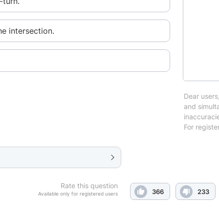
-turn.
he intersection.
Dear users,
and simulta
inaccuraci
For registe
Rate this question
366
233
Available only for registered users