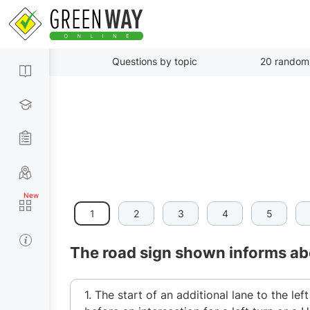
Questions by topic
20 random
1
2
3
4
5
The road sign shown informs ab
1. The start of an additional lane to the lef