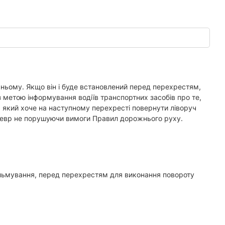
 ньому. Якщо він і буде встановлений перед перехрестям,
 метою інформування водіїв транспортних засобів про те,
 який хоче на наступному перехресті повернути ліворуч
аневр не порушуючи вимоги Правил дорожнього руху.
альмування, перед перехрестям для виконання повороту