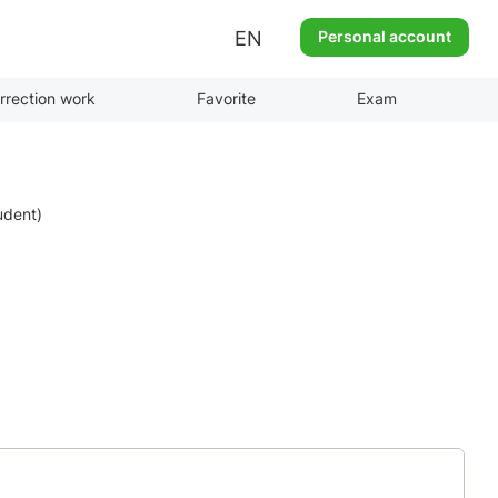
EN
Personal account
rrection work
Favorite
Exam
tudent)