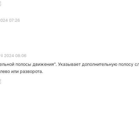
 2024 07:26
ril 2024 08:06
ельной полосы движения". Указывает дополнительную полосу с
лево или разворота.