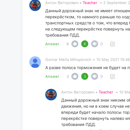
Антон Вікторович •
Teacher
•
2 September 2
Данный дорожный знак не имеет отношени
перекрёстком, то намного раньше по ход
транспортных средств о том, что вперед
на следующем перекрёстке повернуть нал
требования ПДД.
Answer
8
0
8
Gontar Nikita Mihaylovich
•
10 May 2021 19:46
А разве полоса торможения не будет на 
Answer
3
0
3
Антон Вікторович •
Teacher
•
10 Ma
Данный дорожный знак никоим обр
движения, но ни в коем случае н
впереди будет начало полосы то
перекрёстке повернуть налево ил
требования ПДД.