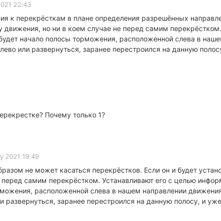
021 22:43
я к перекрёсткам в плане определения разрешённых направлен
у движения, но ни в коем случае не перед самим перекрёстком
 будет начало полосы торможения, расположенной слева в наше
ево или развернуться, заранее перестроился на данную полос
перекрестке? Почему только 1?
y 2021 19:49
азом не может касаться перекрёстков. Если он и будет устан
е перед самим перекрёстком. Устанавливают его с целью инфор
рможения, расположенной слева в нашем направлении движения
и развернуться, заранее перестроился на данную полосу, и уж