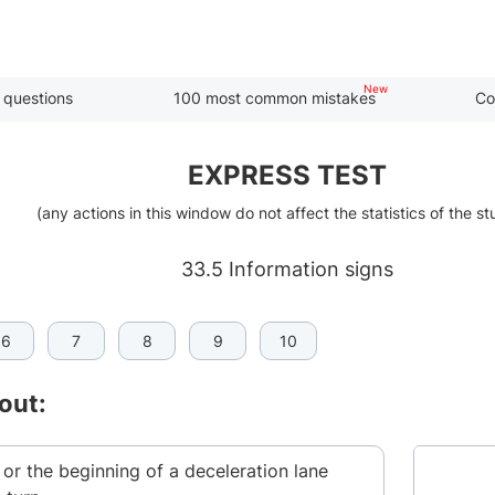
 questions
100 most common mistakes
Co
EXPRESS TEST
(any actions in this window do not affect the statistics of the s
33.5 Information signs
6
7
8
9
10
out:
t or the beginning of a deceleration lane