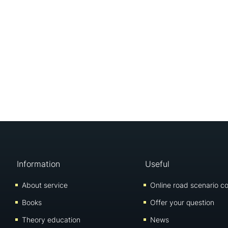
Information
Useful
About service
Online road scenario co
Books
Offer your question
Theory education
News