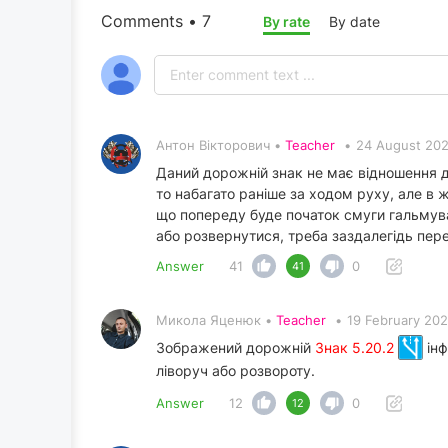
Comments • 7
By rate
By date
Антон Вікторович •
Teacher
•
24 August 202
Даний дорожній знак не має відношення д
то набагато раніше за ходом руху, але в
що попереду буде початок смуги гальмува
або розвернутися, треба заздалегідь пер
Answer
41
0
41
Микола Яценюк •
Teacher
•
19 February 202
Зображений дорожній
Знак 5.20.2
інф
ліворуч або розвороту.
Answer
12
0
12