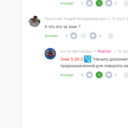
Answer
5
0
5
Покутний Андрiй Володимирович
•
15 April
А что это за знак ?
Answer
0
0
0
Антон Вікторович •
Teacher
•
15 Ap
Знак 5.20.2
"Начало дополнит
предназначенной для поворота на
Answer
8
0
8