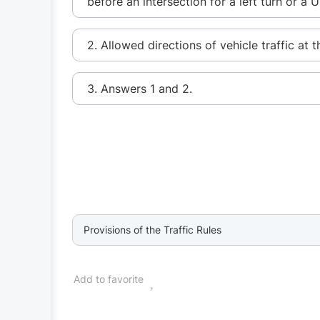
before an intersection for a left turn or a U
2. Allowed directions of vehicle traffic at t
3. Answers 1 and 2.
Provisions of the Traffic Rules
Add to favorite