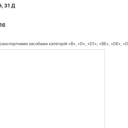
, 31 Д
16
ранспортними засобами категорій «B», «D», «D1», «ВЕ», «DE», «