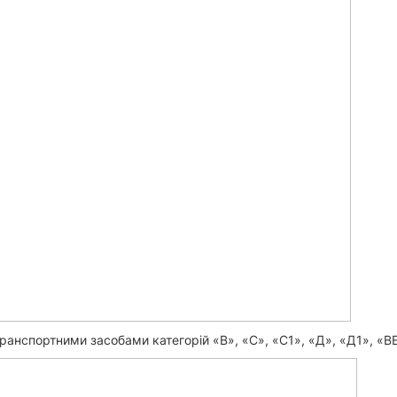
ранспортними засобами категорій «B», «С», «C1», «Д», «Д1», «B