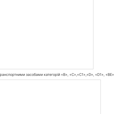
ранспортними засобами категорій «B», «С»,«С1»,«D», «D1», «BE»