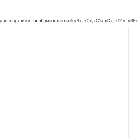
ранспортними засобами категорій «B», «С»,«С1»,«D», «D1», «BE»