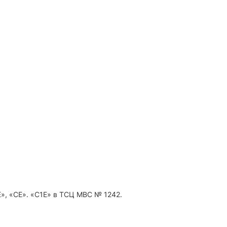
E», «СE». «С1Е» в ТСЦ МВС № 1242.