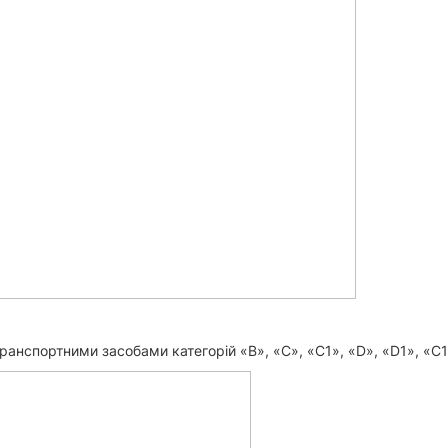
ранспортними засобами категорій «B», «C», «C1», «D», «D1», «C