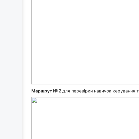
nths
 august 2024
il 2025
Маршрут № 2
для перевірки навичок керування т