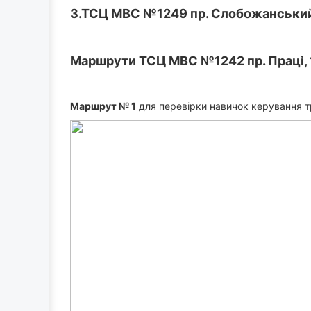
3.
ТСЦ МВС №1249 пр. Слобожанський
ast
Маршрути
ТСЦ МВС №1242 пр. Праці, 
 UAH
Маршрут № 1
для перевірки навичок керування т
4 reviews
)
до практичного
а, Русский