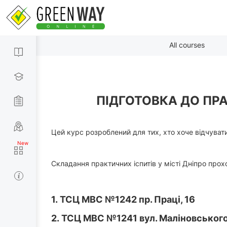
All courses
ПІДГОТОВКА ДО ПРАК
Цей курс розроблений для тих, хто хоче відчувати
Складання практичних іспитів у місті Дніпро пр
ичного іспиту (м.
1.
ТСЦ МВС №1242 пр. Праці, 16
16 ТСЦ МВС
2.
ТСЦ МВС №1241 вул. Маліновського