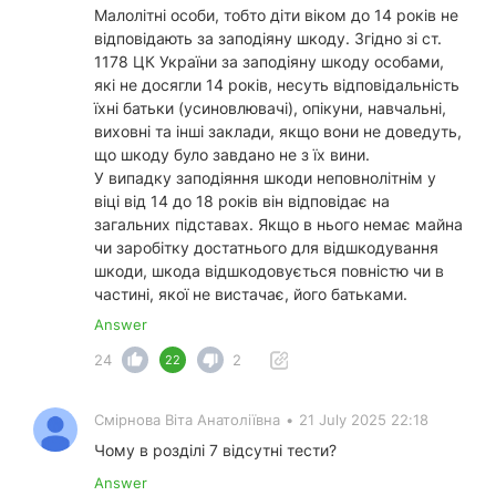
Малолітні особи, тобто діти віком до 14 років не
відповідають за заподіяну шкоду. Згідно зі ст.
1178 ЦК України за заподіяну шкоду особами,
які не досягли 14 років, несуть відповідальність
їхні батьки (усиновлювачі), опікуни, навчальні,
виховні та інші заклади, якщо вони не доведуть,
що шкоду було завдано не з їх вини.
У випадку заподіяння шкоди неповнолітнім у
віці від 14 до 18 років він відповідає на
загальних підставах. Якщо в нього немає майна
чи заробітку достатнього для відшкодування
шкоди, шкода відшкодовується повністю чи в
частині, якої не вистачає, його батьками.
Answer
24
2
22
Смірнова Віта Анатоліївна
•
21 July 2025 22:18
Чому в розділі 7 відсутні тести?
Answer