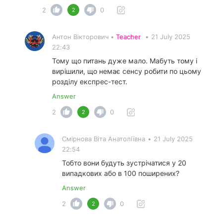
2
0
2
Антон Вікторович •
Teacher
•
21 July 2025
22:43
Тому що питань дуже мало. Мабуть тому і
вирішили, що немає сенсу робити по цьому
розділу експрес-тест.
Answer
2
0
2
Смірнова Віта Анатоліївна
•
21 July 2025
22:54
Тобто вони будуть зустрічатися у 20
випадкових або в 100 поширених?
Answer
2
0
2