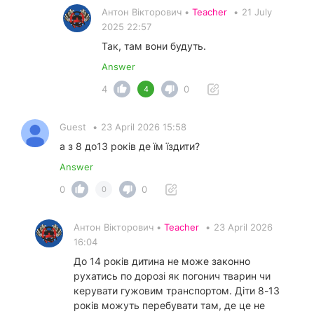
Антон Вікторович •
Teacher
•
21 July
2025 22:57
Так, там вони будуть.
Answer
4
0
4
Guest
•
23 April 2026 15:58
а з 8 до13 років де їм їздити?
Answer
0
0
0
Антон Вікторович •
Teacher
•
23 April 2026
16:04
До 14 років дитина не може законно
рухатись по дорозі як погонич тварин чи
керувати гужовим транспортом. Діти 8-13
років можуть перебувати там, де це не