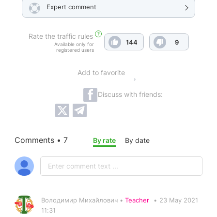
Expert comment
?
Rate the traffic rules
144
9
Available only for
registered users
Add to favorite
Discuss with friends:
Comments • 7
By rate
By date
Володимир Михайлович •
Teacher
•
23 May 2021
11:31