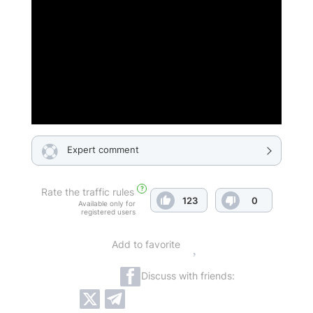
Expert comment
?
Rate the traffic rules
123
0
Available only for
registered users
Add to favorite
Discuss with friends: