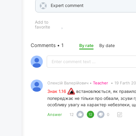
Expert comment
Add to
favorite
Comments • 1
By rate
By date
Олексій Валерійович •
Teacher
•
19 Farth 2
Знак 1.16
встановлюється, як правило,
попереджає не тільки про обвали, зсуви гр
особливу увагу на характер небезпеки, щ
Answer
12
0
12