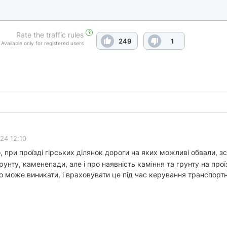
?
Rate the traffic rules
249
1
Available only for registered users
024 12:10
 при проїзді гірських ділянок дороги на яких можливі обвали, з
унту, каменепади, але і про наявність каміння та грунту на проїзн
о може виникати, і враховувати це під час керування транспорт