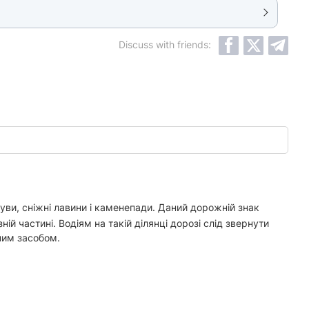
Discuss with friends:
суви, сніжні лавини і каменепади. Даний дорожній знак
ій частині. Водіям на такій ділянці дорозі слід звернути
ним засобом.