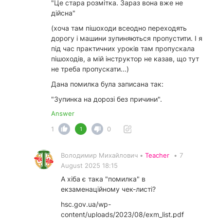
"Це стара розмітка. Зараз вона вже не
дійсна"
(хоча там пішоходи всеодно переходять
дорогу і машини зупиняються пропустити. І я
під час практичних уроків там пропускала
пішоходів, а мій інструктор не казав, що тут
не треба пропускати...)
Дана помилка була записана так:
"Зупинка на дорозі без причини".
Answer
1
0
1
Володимир Михайлович •
Teacher
•
7
August 2025 18:15
А хіба є така "помилка" в
екзаменаційному чек-листі?
hsc.gov.ua/wp-
content/uploads/2023/08/exm_list.pdf