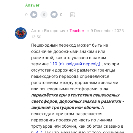
Answer
0
0
0
Антон Вікторович •
Teacher
•
9 December 2023
13:50
Пешеходный переход может быть не
обозначен дорожными знаками или
разметкой, как это указано в самом
термине
1.10 [пішохідний перехід]
, что при
отсутствии дорожной разметки границы
пешеходного перехода определяются
расстоянием между дорожными знаками
или пешеходными светофорами, а
на
перекрёстке при отсутствии пешеходных
светофоров, дорожных знаков и разметки -
шириной тротуаров или обочин.
А
пешеходам при этом разрешается
переходить проезжую часть по линиям
тротуаров или обочин, как об этом сказано в
п.
4.7.
Так что, независимо от того, обозначен