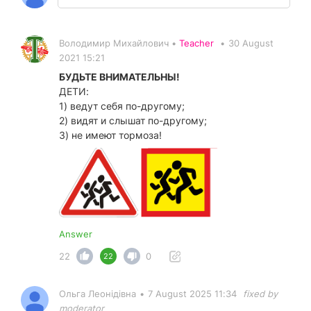
Володимир Михайлович •
Teacher
•
30 August
2021 15:21
БУДЬТЕ ВНИМАТЕЛЬНЫ!
ДЕТИ:
1) ведут себя по-другому;
2) видят и слышат по-другому;
3) не имеют тормоза!
Answer
22
0
22
Ольга Леонідівна
•
7 August 2025 11:34
fixed by
moderator