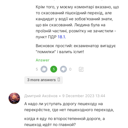
Крім того, у моєму коментарі вказано, що
то скасований пішохідний перехід, але
кандидат у водії не зобов'язаний знати,
що він скасований. Людина була на
проїзній частині, розмітку не зачистили -
пункт ПДР
18.1.
Висновок простий: екзаменатор вигадує
"помилки" і валить іспит!
Answer
5
0
5
3 more answers
Дмитрий Аксёнов
•
9 December 2023 13:44
А надо ли уступать дорогу пешеходу на
перекрёстке, где нет пешеходного перехода,
когда я еду по второстепенной дороге, а
пешеход идёт по главной?