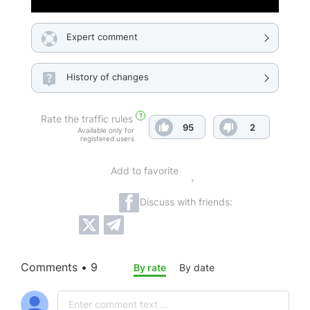
Expert comment
History of changes
?
Rate the traffic rules
95
2
Available only for
registered users
Add to favorite
Discuss with friends:
Comments • 9
By rate
By date