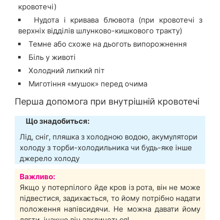
кровотечі)
Нудота і кривава блювота (при кровотечі з
верхніх відділів шлунково-кишкового тракту)
Темне або схоже на дьоготь випорожнення
Біль у животі
Холодний липкий піт
Миготіння «мушок» перед очима
Перша допомога при внутрішній кровотечі
Що знадобиться:
Лід, сніг, пляшка з холодною водою, акумулятори
холоду з торби-холодильника чи будь-яке інше
джерело холоду
Важливо:
Якщо у потерпілого йде кров із рота, він не може
підвестися, задихається, то йому потрібно надати
положення напівсидячи. Не можна давати йому
лягти, інакше він захлинеться!