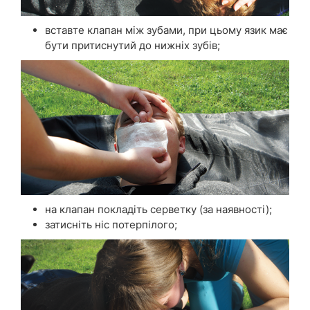
вставте клапан між зубами, при цьому язик має
бути притиснутий до нижніх зубів;
на клапан покладіть серветку (за наявності);
затисніть ніс потерпілого;