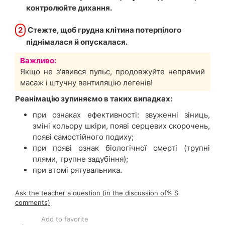
контролюйте дихання.
2
Стежте, щоб грудна клітина потерпілого
піднімалася й опускалася.
Важливо:
Якщо не з'явився пульс, продовжуйте непрямий
масаж і штучну вентиляцію легенів!
Реанімацію зупиняємо в таких випадках:
при ознаках ефективності: звуженні зіниць,
зміні кольору шкіри, появі серцевих скорочень,
появі самостійного подиху;
при появі ознак біологічної смерті (трупні
плями, трупне задубіння);
при втомі рятувальника.
Ask the teacher a question (in the discussion of% S
comments)
Add to favorite