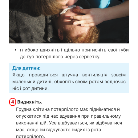
глибоко вдихніть і щільно притисніть свої губи
до губ потерпілого через серветку.
Для дитини:
Якщо проводиться штучна вентиляція зовсім
маленькій дитині, обхопіть своїм ротом водночас
ніс і рот дитини.
4
Видихніть.
Грудна клітина потерпілого має підніматися й
опускатися під час вдування при правильному
виконанні дій. Усе відбувається, як відбуватися
має, якщо ви відчуваєте видих із рота
потерпілого.