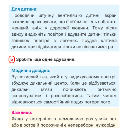
Для дитини:
Проводячи штучну вентиляцію дитині, вкрай
важливо враховувати, що її об'єм легень набагато
менший, аніж у дорослої людини. Тому після
вдиху видихніть повітря і вдувайте дитині тільки
залишок повітря в легенях. Грудна клітина
дитини має підніматися тільки на півсантиметра.
5
Зробіть іще одне вдування.
Медична довідка:
Вуглекислий газ, який є у видихуваному повітрі,
збуджує дихальний центр. Коли це відбувається,
дихальні м'язи починають ритмічно
скорочуватися і розслаблятися. Таким чином
відновлюється самостійний подих потерпілого.
Важливо:
Якщо у потерпілого неможливо розтулити рот
або в ротовій порожнині є непереборні чужорідні