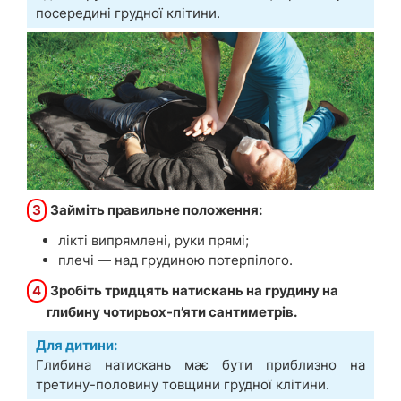
посередині грудної клітини.
3
Займіть правильне положення:
лікті випрямлені, руки прямі;
плечі — над грудиною потерпілого.
4
Зробіть тридцять натискань на грудину на
глибину чотирьох-п’яти сантиметрів.
Для дитини:
Глибина натискань має бути приблизно на
третину-половину товщини грудної клітини.