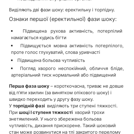
Виділяють дві фази шоку: еректильну і торпідну.
Ознаки першої (еректильної) фази шоку:
Підвищена рухова активність, потерпілий
намагається кудись бігти
Підвищується мовна активність потерпілого,
проте голос глухуватий, слова уривчасті
Підвищена больова чутливість
Погляд хворого неспокійний, обличчя бліде,
артеріальний тиск нормальний або підвищений
Перша фаза шоку
– короткочасна, триває не довше
від п’яти хвилин (за винятком опікового шоку) і
швидко переходить у другу фазу шоку.
У
торпідній фазі
виділяють три ступені тяжкості.
При
шоці I ступеня тяжкості
хворий трохи
знетямлений. У нього збережена больова
чутливість, дихання прискорене. Такий шоковий
стан може розвинутися на тлі закритого перелому