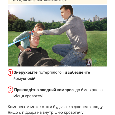
1
Знерухомте
потерпілого і
и забезпечте
йому
спокій
.
2
Прикладіть холодний компрес
до ймовірного
місця кровотечі.
Компресом може стати будь-яке з джерел холоду.
Якщо є підозра на внутрішню кровотечу