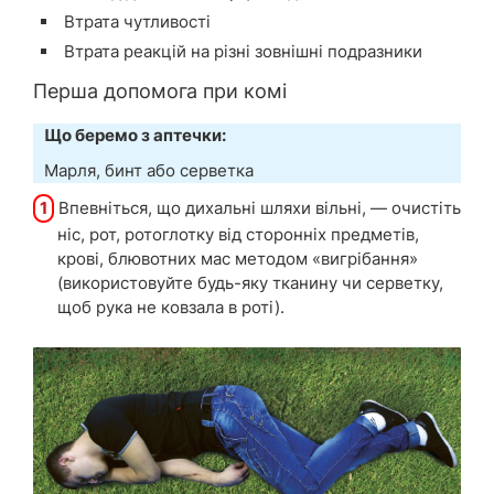
Втрата чутливості
Втрата реакцій на різні зовнішні подразники
Перша допомога при комі
Що беремо з аптечки:
Марля, бинт або серветка
1
Впевніться, що дихальні шляхи вільні, — очистіть
ніс, рот, ротоглотку від сторонніх предметів,
крові, блювотних мас методом «вигрібання»
(використовуйте будь-яку тканину чи серветку,
щоб рука не ковзала в роті).