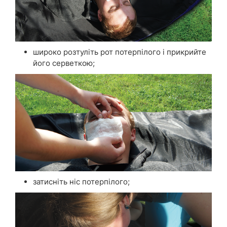
широко розтуліть рот потерпілого і прикрийте
його серветкою;
затисніть ніс потерпілого;