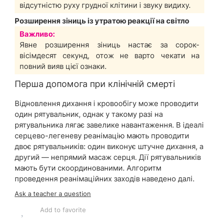
відсутністю руху грудної клітини і звуку видиху.
Розширення зіниць із утратою реакції на світло
Важливо:
Явне розширення зіниць настає за сорок-
вісімдесят секунд, отож не варто чекати на
повний вияв цієї ознаки.
Перша допомога при клінічній смерті
Відновлення дихання і кровообігу може проводити
один рятувальник, однак у такому разі на
рятувальника лягає завелике навантаження. В ідеалі
серцево-легеневу реанімацію мають проводити
двоє рятувальників: один виконує штучне дихання, а
другий — непрямий масаж серця. Дії рятувальників
мають бути скоординованими. Алгоритм
проведення реанімаційних заходів наведено далі.
Ask a teacher a question
Add to favorite