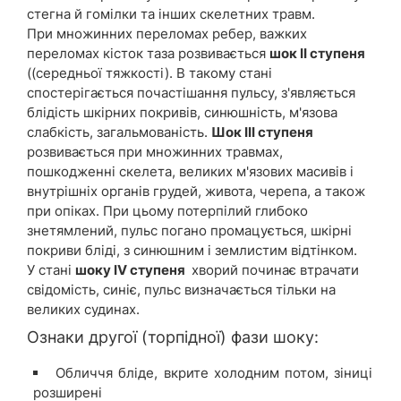
стегна й гомілки та інших скелетних травм.
При множинних переломах ребер, важких
переломах кісток таза розвивається
шок II ступеня
((середньої тяжкості). В такому стані
спостерігається почастішання пульсу, з'являється
блідість шкірних покривів, синюшність, м'язова
слабкість, загальмованість.
Шок III ступеня
розвивається при множинних травмах,
пошкодженні скелета, великих м'язових масивів і
внутрішніх органів грудей, живота, черепа, а також
при опіках. При цьому потерпілий глибоко
знетямлений, пульс погано промацується, шкірні
покриви бліді, з синюшним і землистим відтінком.
У стані
шоку IV ступеня
хворий починає втрачати
свідомість, синіє, пульс визначається тільки на
великих судинах.
Ознаки другої (торпідної) фази шоку:
Обличчя бліде, вкрите холодним потом, зіниці
розширені