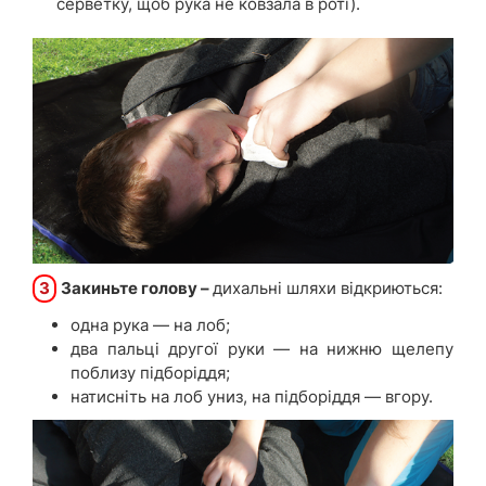
серветку, щоб рука не ковзала в роті).
3
Закиньте голову –
дихальні шляхи відкриються:
одна рука — на лоб;
два пальці другої руки — на нижню щелепу
поблизу підборіддя;
натисніть на лоб униз, на підборіддя — вгору.