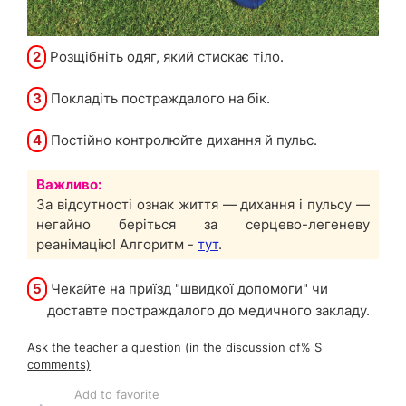
2
Розщібніть одяг, який стискає тіло.
3
Покладіть постраждалого на бік.
4
Постійно контролюйте дихання й пульс.
Важливо:
За відсутності ознак життя — дихання і пульсу —
негайно беріться за серцево-легеневу
реанімацію! Алгоритм -
тут
.
5
Чекайте на приїзд "швидкої допомоги" чи
доставте постраждалого до медичного закладу.
Ask the teacher a question (in the discussion of% S
comments)
Add to favorite