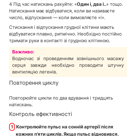
4 Під час натискань рахуйте: «
Один і, два і..
» тощо.
Натискання має відбуватися, коли ви називаєте
число, відпускання — коли вимовляєте «і».
Стискання і відпускання грудної клітини мають
відбуватися плавно, ритмічно. Необхідно постійно
тримати руки в контакті зі грудною клітиною.
Важливо:
Водночас зі проведенням зовнішнього масажу
серця завжди необхідно проводити штучну
вентиляцію легенів.
Повторення циклу
Повторюйте цикли по два вдування і тридцять
натискань.
Контроль ефективності
1
Контролюйте пульс на сонній артерії після
кожних п’яти циклів. Якщо пульс відновився,