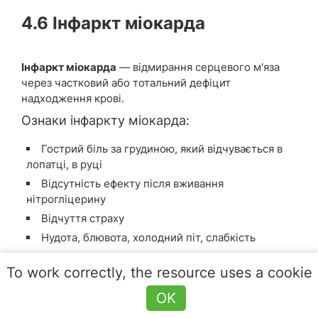
4.6 Інфаркт міокарда
Інфаркт міокарда
— відмирання серцевого м'яза
через частковий або тотальний дефіцит
надходження крові.
Ознаки інфаркту міокарда:
Гострий біль за грудиною, який відчувається в
лопатці, в руці
Відсутність ефекту після вживання
нітрогліцерину
Відчуття страху
Нудота, блювота, холодний піт, слабкість
Перша допомога при інфаркті міокарда
To work correctly, the resource uses a cookie
Негайно доставте постраждалого до лікувального
OK
закладу!