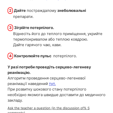
2
Дайте
постраждалому
знеболювальні
препарати.
3
Зігрійте потерпілого.
Віднесіть його до теплого приміщення, укрийте
термопокривалом або теплою ковдрою.
Дайте гарячого чаю, кави.
4
Контролюйте пульс
потерпілого.
У разі потреби проведіть серцево-легеневу
реанімацію.
Алгоритм проведення серцево-легеневої
реанімації наведений
тут.
При розвитку шокового стану потерпілого
необхідно якомога швидше доставити до медичного
закладу.
Ask the teacher a question (in the discussion of% S
comments)