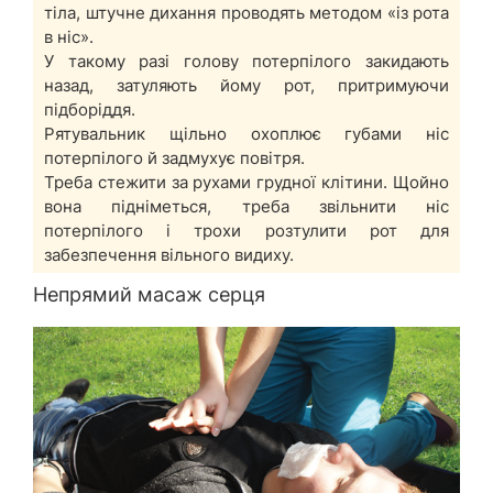
тіла, штучне дихання проводять методом «із рота
в ніс».
У такому разі голову потерпілого закидають
назад, затуляють йому рот, притримуючи
підборіддя.
Рятувальник щільно охоплює губами ніс
потерпілого й задмухує повітря.
Треба стежити за рухами грудної клітини. Щойно
вона підніметься, треба звільнити ніс
потерпілого і трохи розтулити рот для
забезпечення вільного видиху.
Непрямий масаж серця