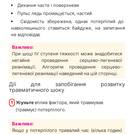
Дихання часте і поверхневе
Пульс ледь промацується, частий
Свідомість збережена, однак потерпілий до
навколишнього ставиться байдуже, на запитання
не відповідає
Важливо:
При шоці IV ступеня тяжкості може знадобитися
негайне проведення серцево-легеневої
реанімації. Алгоритм проведення серцево-
легеневої реанімації наведений на цій сторінці.
Дії для запобігання розвитку
травматичного шоку
1
Усуньте
вплив фактора, який травмував
(травмує) потерпілого.
Важливо:
Якщо у потерпілого тривалий час (кілька годин)