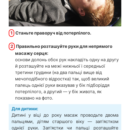
1
Станьте праворуч від потерпілого.
2
Правильно розташуйте руки для непрямого
масажу серця:
основи долонь обох рук накладіть одну на другу
й розташуйте на межі нижньої і середньої
третини грудини (на два пальці вище від
мечоподібного відростка) так, щоб великий
палець однієї руки вказував у бік підборіддя
потерпілого, а другий — у бік живота, як
показано на фото.
Для дитини:
Дитині у віці до року масаж проводьте двома
пальцями, дітям старшого віку — зап'ястком
однієї руки. Зап'ястки чи пальці розташуйте