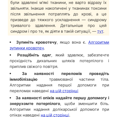
були здавлені м'які тканини, не варто відразу їх
звільняти. Інакше накопичені у тканинах токсини
після звільнення потраплять до крові, а це
призведе до тяжкого ускладнення — синдрому
тривалого здавлення. Детальніше про цей
синдром і про те, як діяти в такій ситуації, —
тут
.
Зупиніть кровотечу
, якщо вона є.
Алгоритми
зупинки кровотеч
.
Розщібніть одяг
, який здавлює, забезпечте
прохідність дихальних шляхів потерпілого і
приплив свіжого повітря.
За наявності переломів проведіть
іммобілізацію
травмованої частини тіла.
Алгоритми надання першої допомоги при
переломах наведені
на цій сторінці
За наявності опіків надайте першу допомогу і
знерухомте потерпілого
, щоби зменшити біль.
Алгоритми надання долікарської допомоги при
опіках наведені
на цій сторінці
.