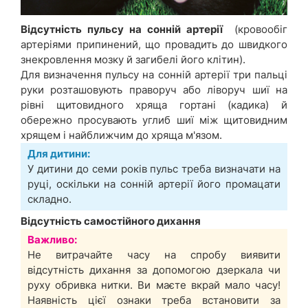
Відсутність пульсу на сонній артерії
(кровообіг
артеріями припинений, що провадить до швидкого
знекровлення мозку й загибелі його клітин).
Для визначення пульсу на сонній артерії три пальці
руки розташовують праворуч або ліворуч шиї на
рівні щитовидного хряща гортані (кадика) й
обережно просувають углиб шиї між щитовидним
хрящем і найближчим до хряща м'язом.
Для дитини:
У дитини до семи років пульс треба визначати на
руці, оскільки на сонній артерії його промацати
складно.
Відсутність самостійного дихання
Важливо:
Не витрачайте часу на спробу виявити
відсутність дихання за допомогою дзеркала чи
руху обривка нитки. Ви маєте вкрай мало часу!
Наявність цієї ознаки треба встановити за